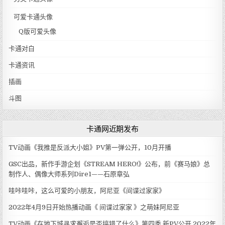
可爱卡通头像
Q版可爱头像
卡通对白
卡通资讯
插画
斗图
卡通网近期发布
TV动画《我推是反派大小姐》PV第一弹公开，10月开播
GSC出品，新作手游企划《STREAM HERO!》公布，前《赛马娘》总
制作人、偶像大师系列Dire1——石原章弘
哇咔哇咔，这么可爱的小朋友，阿尼亚《间谍过家家》
2022年4月9日开始热播动画《 间谍过家家 》之萌妹阿尼亚
TV动画《在地下城寻求邂逅是否搞错了什么》第四季 新PV公开 2022年