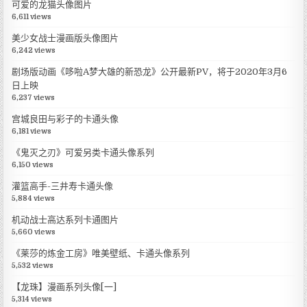
可爱的龙猫头像图片
6,611 views
美少女战士漫画版头像图片
6,242 views
剧场版动画《哆啦A梦大雄的新恐龙》公开最新PV，将于2020年3月6
日上映
6,237 views
宫城良田与彩子的卡通头像
6,181 views
《鬼灭之刃》可爱另类卡通头像系列
6,150 views
灌篮高手-三井寿卡通头像
5,884 views
机动战士高达系列卡通图片
5,660 views
《莱莎的炼金工房》唯美壁纸、卡通头像系列
5,532 views
【龙珠】漫画系列头像[一]
5,314 views