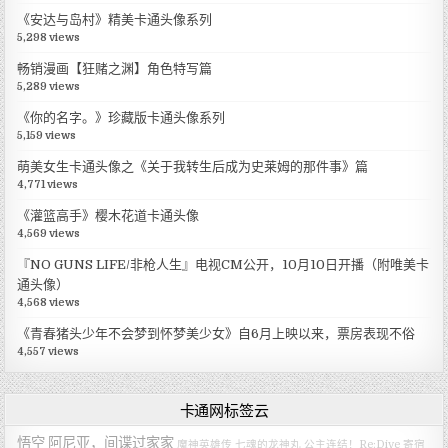
《安达与岛村》精美卡通头像系列
5,298 views
畅销漫画【狂赌之渊】角色特写篇
5,289 views
《你的名字。》珍藏版卡通头像系列
5,159 views
萌美女生卡通头像之《关于我转生后成为史莱姆的那件事》篇
4,771 views
《灌篮高手》樱木花道卡通头像
4,569 views
『NO GUNS LIFE/非枪人生』电视CM公开，10月10日开播（附唯美卡
通头像）
4,568 views
《青春猪头少年不会梦到怀梦美少女》自6月上映以来，票房表现不俗
4,557 views
卡通网标签云
悟空
阿尼亚，间谍过家家
魔神英雄传 七魂的龙神丸
公主连结！Re:Dive
寄宿