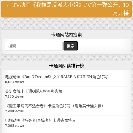
← TV动画《我推是反派大小姐》PV第一弹公开，10
文
月开播
章
导
航
卡通网站内搜索
搜
索
:
卡通网阅读排行榜
电视动画《BanG Dream!》女团RAISE A SUILEN角色特写
9,084 views
美少女战士卡通Q版人物图片头像
7,340 views
《魔王学院的不适合者》卡通角色特写（附唯美卡通头像）
7,203 views
电视动画《掠夺者/星掠者》卡通头像特写
7,098 views