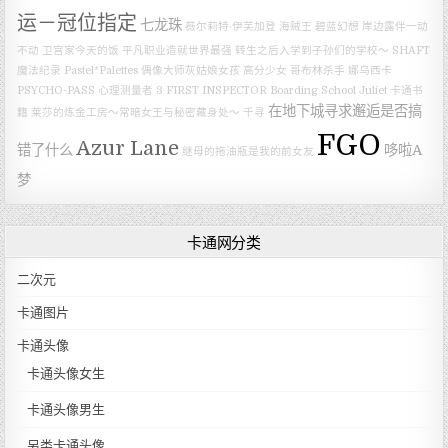
运－冠位指定
七龙珠
薇尔莉特·伊芙加登
海贼王
碧蓝幻想
岸边露伴一动
不动
卫宫家今天的饭
平凡职业造就世界最强
转生之后入学到子孙们的学校～
SHAFT
魔法纪录
Pastel*Palettes
偶像大师灰姑娘女孩
高分少女
哥布林杀手
娜乌西卡
PSYCHO-PASS 心理测量者 3 FIRST INSPECTOR
Boarding School Juliet
卡通书
在地下城寻求邂逅是否搞
籍
莱莎的炼金工房～常暗女王与秘密藏身处～
千寻
FGO
Azur Lane
错了什么
哆啦A
继母的拖油瓶是我的前女友
梦
卡通网分类
二次元
卡通图片
卡通头像
卡通头像女生
卡通头像男生
另类卡通头像