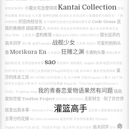
Kantai Collection
小魔女宅急便琪琪
学校的朱丽叶
异世
界四重奏
家有女友
七大罪 诸神的逆鳞
RAISE A SUILEN
小恶魔缇莉与救世主！?
田
织田肉桂信长
Code Geass 反
中将贺绘
关于我转生后成为史莱姆的那件事
叛的鲁路修
超级赛亚人
侧耳倾听
来自多彩世界的明天
路人女主的养成方法
虚构推理
擅长捉弄的
Fine
吹响！上低音号
白猫project ZERO CHRONICLE
战舰少女
高木同学
可爱的狗狗头
流川枫
画师Tsunako
三井寿
石纪元
Morikura En
狂赌之渊
像
卡通狗头像
少女前线
哆啦A梦大
sao
雄的新恐龙
月界金融末世录
时光碎片
高校舰队
Aniplex
彼得·格里尔的贤者
莱
时间
转生成为了只有乙女游戏破灭Flag的邪恶大小姐
赤木晴子
魔女宅急便琪琪
莎的炼金工房
NO GUNS LIFE/非枪人生
北斗神拳
空挺Dragons
小黄人
22/7
知
晓天空之蓝的人啊
彩子
ACCA13区監察課 Regards
「Fate/stay night [Heaven's
我的青春恋爱物语果然有问题
插画
Feel]」Ⅲ.spring song
家知世俊
TouHou Project
无职转生 ~到了异世界
STUDIO PUYUKAI
灌篮高手
就拿出真本事~
Heaven's Feel
宝石商人理查德的谜鉴定
五等分的花嫁
My Hero Academia
蓝色时期
异世界四重奏2
Persona
命
高木同学
Poppin’Party
叮当
战×恋
《约会大作战》狂三外传
安达与岛村
妙子