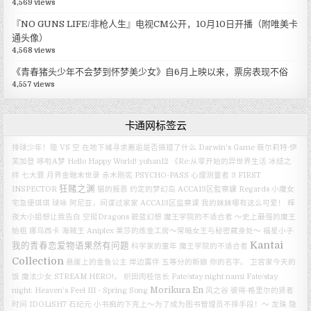
4,569 views
『NO GUNS LIFE/非枪人生』电视CM公开，10月10日开播（附唯美卡
通头像）
4,568 views
《青春猪头少年不会梦到怀梦美少女》自6月上映以来，票房表现不俗
4,557 views
卡通网标签云
排球少年！陸 VS 空
在地下城寻求邂逅是否搞错了什么
Darwin's Game
薇尔莉特·伊
芙加登
哆啦A梦
Hello Happy World!
yohan12
《Re:从零开始的异世界生活 冰结之
绊
七大罪
月界金融末世录
赤木刚宪
PSYCHO-PASS 心理测量者 3 FIRST
狂赌之渊
INSPECTOR
猫的报恩
约定的梦幻岛
ACCA13区監察課 Regards
小魔女
宅急便琪琪
球咏
阿尼亚，间谍过家家
ACCA13区监察课
我的妹妹哪有这么可爱！
辉
夜大小姐想让我告白
空挺Dragons
碧蓝幻想
魔王学院的不适合者 ～史上最强的魔王
始祖
娜乌西卡
海贼王
Aniplex
莱莎的炼金工房～常暗女王与秘密藏身处～
福星小子
Kantai
我的青春恋爱物语果然有问题
科学家的童年
魔王学院的不适合者
Collection
悬崖上的金鱼公主
岸边露伴
五等分的新娘
你的名字。
卫宫家今天的
饭
魔法少女
STREAM HERO!，
织田肉桂信长
Fate/stay night
nami
Fate/stay
Morikura En
night: Heaven’s Feel III - Spring Song
风之谷
彼得·格里尔的贤者
时间
IDOLiSH7
石纪元
小书痴的下克上～为了成为图书管理员不择手段！～
龙珠
隐