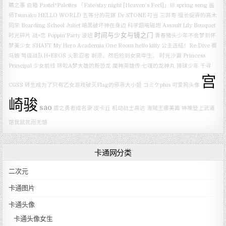
瞒之事
白箱
Pastel*Palettes
「Fate/stay night [Heaven's Feel]」Ⅲ.spring song
画
师Tsunako
HELLO WORLD
五等分的花嫁
Dr.STONE
叮当
三井寿
擅长捉弄的高木
同学
Boarding School Juliet
暗黑破坏神在身边
科学超电磁炮
Assault Lily Bouquet
时间与少女与镜之门
时光碎片
战×恋
Poppin’Party
波妞
青春猪头少年不会梦到怀
梦美少女
SHAFT
My Hero Academia
One Room
hello kitty
公主连结！Re:Dive
赛
马娘
弩级战队H×EROS
火影忍者
剃须。然后捡到女高中生。
时光沙漏
Princess
Principal
少女前线
哆啦A梦大雄的新恐龙
魔神英雄传 七魂的龙神丸
排球少年
千寻
宫
CGSS
转生成为了只有乙女游戏破灭Flag的邪恶大小姐
コミケplus
可爱狗头像
崎骏
sao
盾之勇者成名录
皮卡丘
机动战士高达
海贼王娜美篇
神推登上武道
馆我就死而无憾
卡通网分类
二次元
卡通图片
卡通头像
卡通头像女生