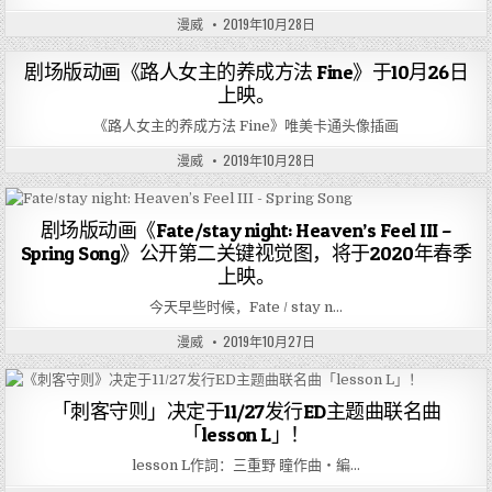
漫威
2019年10月28日
剧场版动画《路人女主的养成方法 Fine》于10月26日
上映。
《路人女主的养成方法 Fine》唯美卡通头像插画
漫威
2019年10月28日
剧场版动画《Fate/stay night: Heaven’s Feel III –
Spring Song》公开第二关键视觉图，将于2020年春季
上映。
今天早些时候，Fate / stay n…
漫威
2019年10月27日
「刺客守则」决定于11/27发行ED主题曲联名曲
「lesson L」！
lesson L作詞：三重野 瞳作曲・編…