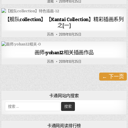
漫威
2019年8月25日
【舰队collection】【Kantai Collection】精彩插画系列
之[一]
苏西
2019年8月25日
画师:yohan12相关插画作品
苏西
2019年8月25日
← 下一页
文
章
导
卡通网站内搜索
航
搜
索
:
卡通网阅读排行榜