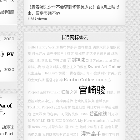
《青春猪头少年不会梦到怀梦美少女》自6月上映以
由剑和魔
来，票房表现不俗
4,557 views
卡通网标签云
Hello Happy World!
哥布林杀手
虚构推理
偶像大师灰姑娘女
》PV
孩
时光碎片
请在伸展台上微笑
机器猫
盾之勇者成名录
球咏
刀剑神域
织田肉桂信长
田中将贺绘
コミケplus
nami
龙猫
Sword Art Online
妹妹小梅
欢迎来到实力至上主义的教室
，2020
公主连结！Re:Dive
前说！
青春猪头少年不会梦到怀梦美少女
Kantai Collection
约会大作战
怪怪守护神
东方
宫崎骏
狂赌之渊
Project
画师Tsunako
剃须。然
后捡到女高中生。
魔神英雄传 七魂的龙神丸
宫城良田
r of
TouHou Project
安达与岛村
碧蓝幻想
明日方舟
科学超电磁
公开，
碧蓝航线
炮
七大罪
你的名字。
可爱狗头像
CGSS
时光沙
漏
WORLD END ECONOMiCA
My Hero Academia
岸边露
，动漫迷
伴
hello kitty
排球少年！陸 VS 空
地缚少年花子君
蓝色时期
灌篮高手
n Part
隐瞒之事
我的妹妹哪有这么可爱！
寄宿学校的