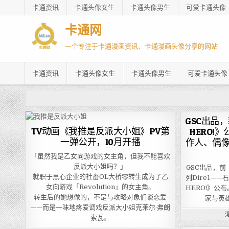
卡通资讯
卡通头像女生
卡通头像男生
可爱卡通头像
卡通网
一个专注于卡通漫画资讯、卡通漫画头像分享的网站
卡通资讯
卡通头像女生
卡通头像男生
可爱卡通头像
GSC出品
TV动画《我推是反派大小姐》PV第
HERO!
一弹公开，10月开播
作人、偶像
「虽然我是乙女向游戏的女主角，但我不能喜欢
反派大小姐吗？」
GSC出品，
就职于黑心企业的社畜OL大桥零转生成为了乙
列Dire1——
女向游戏「Revolution」的女主角。
HERO!》公
转生后的她想做的，不是与攻略对象们谈恋爱
家与英雄
——而是一味地疼爱调戏反派大小姐克莱尔·弗朗
索瓦。