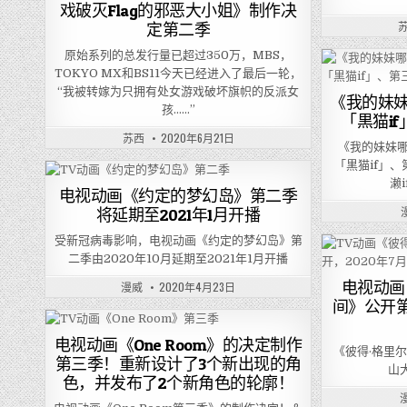
戏破灭Flag的邪恶大小姐》制作决
定第二季
原始系列的总发行量已超过350万，MBS，
TOKYO MX和BS11今天已经进入了最后一轮，
“我被转嫁为只拥有处女游戏破坏旗帜的反派女
《我的妹妹
孩……”
「黒猫i
苏西
2020年6月21日
《我的妹妹哪
「黒猫if」
濑
电视动画《约定的梦幻岛》第二季
将延期至2021年1月开播
受新冠病毒影响，电视动画《约定的梦幻岛》第
二季由2020年10月延期至2021年1月开播
电视动画
漫威
2020年4月23日
间》公开第
电视动画《One Room》的决定制作
《彼得·格里
第三季！重新设计了3个新出现的角
山
色，并发布了2个新角色的轮廓！