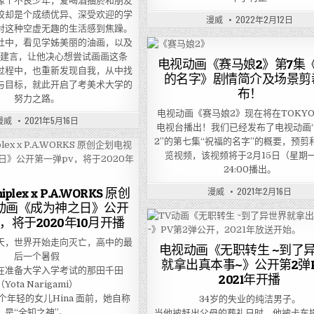
像个不良少年，爱喝酒抽菸和朋友
校却是个成绩优异、深受欢迎的学
漫威
2022年2月12日
对这种空虚无趣的生活感到焦躁。
社中，看见学姊美丽的油画，以及
番建言，让他决心想尝试画画这条
电视动画《赛马娘2》第7集
过程中，也重新发现自我，从中找
的名字》剧情简介及场景剪
与目标，就此开启了考美术大学的
布！
努力之路。
电视动画《赛马娘2》现在将在TOKYO
漫威
2021年5月16日
电视台播出！我们已经发布了电视动画
2”的第七集“祝福的名字”的概要，预剪
览视频，该视频将于2月15日（星期
24:00播出。
漫威
2021年2月16日
niplex x P.A.WORKS 原创
动画《成为神之日》公开
，将于2020年10月开播
天，世界开始走向灭亡，高中的最
电视动画《无职转生 ~到了
后一个暑假
就拿出真本事~》公开第2弹
在准备大学入学考试的那田千田
2021年开播
（Yota Narigami）
年轻的女儿Hina 面前，她自称
34岁的失业的纯洁男子。
是“全知之神”。
当他被赶出父母的葬礼日时，他被卡车