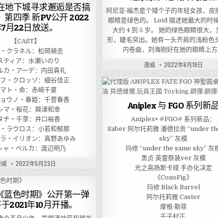
《在地下城寻求邂逅是否搞
阿尼亚·福杰是个矮个子的年轻女孩，皮
第四季 新PV公开 2022
眼睛是绿色的。 Loid 描述她最大的时
年7月22日放送。
大约 4 到 5 岁。 她的绿色眼睛很大
形，睫毛突出。她有一头齐肩的浅粉色
【CAST】
内卷曲，刘海刚好在她的眼睛上方
ル・クラネル：松岡禎丞
スティア：水瀬いのり
漫威
2022年6月19日
ルカ・アーデ：内田真礼
ルフ・クロッゾ：細谷佳正
ヤマト・命：赤﨑千夏
ジョウノ・春姫：千菅春香
Aniplex 与 FGO 系列新
シマ・桜花：興津和幸
タチ・千草：井口裕香
Aniplex+ #FGO# 系列新品：
ネ・ラウロス：小若和郁那
Saber 阿尔托莉雅 潘德拉贡 “under th
ドラ・イリオン：真野あゆみ
sky” 灰模
シャ・ベルカ：渡辺明乃
玛修 “under the same sky” 灰
黑贞 英霊祭装ver 灰模
漫威
2022年5月23日
光之高扬斯卡娅 手办化决定
《ConoFig》
玛修 Black Barrel
《蓝色时期》公开第一弹
阿尔托莉雅 Caster
于2021年10月开播。
摩根·勒菲
千子村正 ​​​