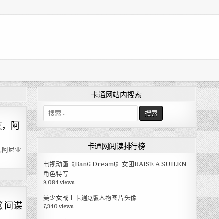
卡通网站内搜索
搜
索
友，阿
:
卡通网阅读排行榜
,阿尼亚
电视动画《BanG Dream!》女团RAISE A SUILEN
角色特写
9,084 views
美少女战士卡通Q版人物图片头像
《 间谍
7,340 views