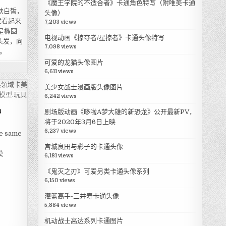
《魔王学院的不适合者》卡通角色特写（附唯美卡通
肤白皙，
头像）
候看起来
7,203 views
，呈椭圆
电视动画《掠夺者/星掠者》卡通头像特写
头发，向
7,098 views
。
可爱的龙猫头像图片
6,611 views
美少女战士漫画版头像图片
6,242 views
品
剧场版动画《哆啦A梦大雄的新恐龙》公开最新PV，
将于2020年3月6日上映
6,237 views
e same
宫城良田与彩子的卡通头像
模
6,181 views
《鬼灭之刃》可爱另类卡通头像系列
6,150 views
灌篮高手-三井寿卡通头像
5,884 views
机动战士高达系列卡通图片