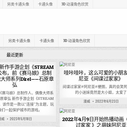
另类卡通头像
卡通头像
3D 动漫角色欣赏
另类卡通头像
卡通头像
3D 动漫角色欣赏
最近更新
，新作手游企划《STREAM
哇咔哇咔，这么可爱的小朋
》公布，前《赛马娘》总制
尼亚《间谍过家家》
大师系列Dire1——石原章
弘
间谍过家家#阿尼亚#梗图，真的会笑死
的小迷妹竟然是大小姐，太爱了
前《赛马娘》总制作人、偶像大师系
石原章弘 新作手游企划《STREAM
漫威
2022年6月23日
布。该作是一款以“连接”为主题，玩
们一起保护城市的游戏。 ​​​
漫威
2023年5月18日
2022年4月9日开始热播动画
过家家 》之萌妹阿尼亚