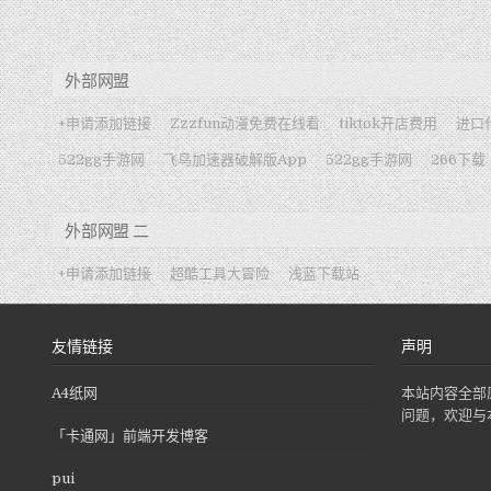
外部网盟
+申请添加链接
Zzzfun动漫免费在线看
tiktok开店费用
进口
522gg手游网
飞鸟加速器破解版App
522gg手游网
266下载
外部网盟 二
+申请添加链接
超酷工具大冒险
浅蓝下载站
友情链接
声明
A4纸网
本站内容全部
问题，欢迎与
「卡通网」前端开发博客
pui