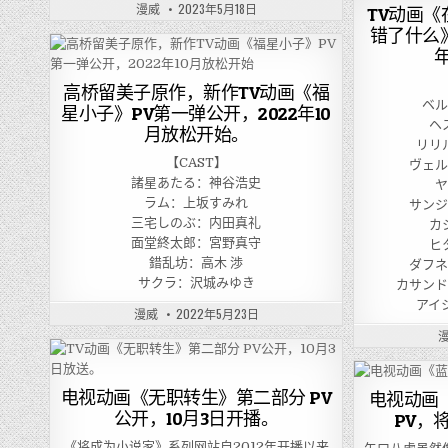
漫威
2023年5月18日
TV动画
错了什么》
高桥留美子原作，新作TV动画《福
ベ
星小子》PV第一弹公开，2022年10
ヘ
月放松开始。
リリ
【CAST】
ヴェ
諸星あたる：神谷浩史
ラム：上坂すみれ
サン
三宅しのぶ：内田真礼
カ
面堂終太郎：宮野真守
ヒ
錯乱坊：高木 渉
ダフ
サクラ：沢城みゆき
カサン
アイ
漫威
2022年5月23日
电视动画《无职转生》第二部分 PV
电视动画
公开，10月3日开播。
PV，将
《将成为小说家》系列网站自2012年开播以来