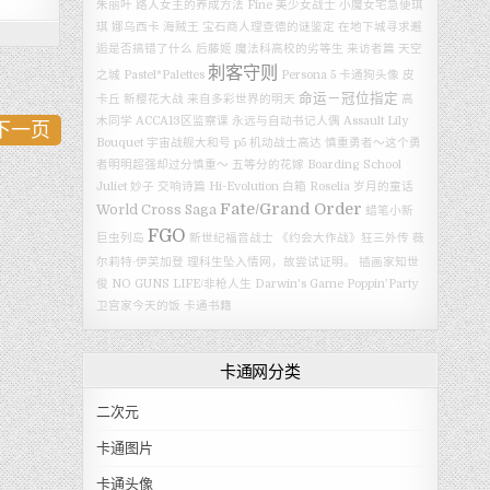
朱丽叶
路人女主的养成方法 Fine
美少女战士
小魔女宅急便琪
琪
娜乌西卡
海贼王
宝石商人理查德的谜鉴定
在地下城寻求邂
逅是否搞错了什么
后藤姬
魔法科高校的劣等生 来访者篇
天空
刺客守则
之城
Pastel*Palettes
Persona 5
卡通狗头像
皮
命运－冠位指定
卡丘
新樱花大战
来自多彩世界的明天
高
木同学
ACCA13区监察课
永远与自动书记人偶
Assault Lily
下一页
Bouquet
宇宙战舰大和号
p5
机动战士高达
慎重勇者～这个勇
者明明超强却过分慎重～
五等分的花嫁
Boarding School
Juliet
妙子
交响诗篇 Hi-Evolution
白箱
Roselia
岁月的童话
Fate/Grand Order
World Cross Saga
蜡笔小新
FGO
巨虫列岛
新世纪福音战士
《约会大作战》狂三外传
薇
尔莉特·伊芙加登
理科生坠入情网，故尝试证明。
插画家知世
俊
NO GUNS LIFE/非枪人生
Darwin's Game
Poppin’Party
卫宫家今天的饭
卡通书籍
卡通网分类
二次元
卡通图片
卡通头像