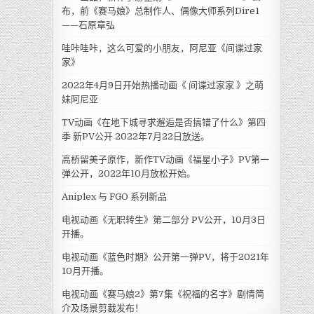
布，前《赛马娘》总制作人、偶像大师系列Dire1
——石原章弘
哇咔哇咔，这么可爱的小朋友，阿尼亚《间谍过家
家》
2022年4月9日开始热播动画《 间谍过家家 》之萌
妹阿尼亚
TV动画《在地下城寻求邂逅是否搞错了什么》第四
季 新PV公开 2022年7月22日放送。
高桥留美子原作，新作TV动画《福星小子》PV第一
弹公开，2022年10月放松开始。
Aniplex 与 FGO 系列新品
电视动画《无职转生》第二部分 PV公开，10月3日
开播。
电视动画《蓝色时期》公开第一弹PV，将于2021年
10月开播。
电视动画《赛马娘2》第7集《祝福的名字》剧情简
介及场景剪裁发布！