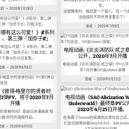
生。
苏西
2020年7月26日
当我醒来时，我还是一个婴儿，在一个
法组成的不同世界里重生了！
漫威
2020年7月9日
哪有这么可爱！》if系列
f」、第三弾「加奈子if」
有这么可爱！》if系列，第二弹
电视动画《炎炎消防队 贰之章
、第三弾「加奈子if」刊载决定。绫
公开，2020年7月开播
if 下卷 6月10日发售。
电视动画《炎炎消防队 贰之章》PV公开
漫威
2020年6月6日
年7月开播OP由Aimer演唱
漫威
2020年5月23日
《彼得·格里尔的贤者时
1弹PV，将于2020年7月
电视动画《SAO Alicization Wa
开播
Underworld》最终章PV
2020年4月25日开播。
尔的贤者时间》是由日本漫画家 桧
大辅 创作的漫画作品。
在观看了Asuna的高潮到达黑社会之后
们急切地等待着Sword Art：Alicizatio
漫威
2020年4月11日
2下半年的发行日期。