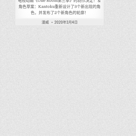
电视动画《One Room第三季》的制作决定！＆
角色草案：Kantoku重新设计了3个新出现的角
色，并发布了2个新角色的轮廓！
漫威
2020年3月4日
文
章
导
航