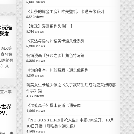
5,660 views
《莱莎的炼金工房》唯美壁纸、卡通头像系列
5,532 views
【龙珠】漫画系列头像[一]
《祝福
5,314 views
裁发
《安达与岛村》精美卡通头像系列
5,298 views
 MX等
“赛马娘
畅销漫画【狂赌之渊】角色特写篇
和网络预
5,289 views
一）从
《你的名字。》珍藏版卡通头像系列
5,159 views
萌美女生卡通头像之《关于我转生后成为史莱姆的那
件事》篇
4,771 views
《灌篮高手》樱木花道卡通头像
异世界
4,569 views
PV，
『NO GUNS LIFE/非枪人生』电视CM公开，10月
10日开播（附唯美卡通头像）
4,568 views
撞死，丧