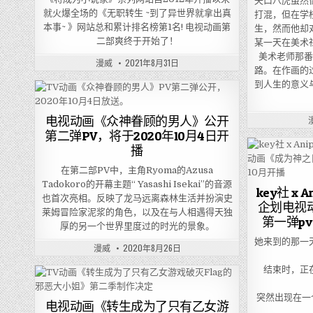
矢口八虎虽然
就火爆全场的《无职转生 ~到了异世界就拿出真
打混，但在学
本事~ 》网站总和累计排名榜第1名! 电视动画第
生，然而他却
二部爽终于开始了！
某一天在美术
美术老师那
漫威
2021年8月31日
路。在作画的
到人生的意义
电视动画《众神眷顾的男人》公开
第二弹PV，将于2020年10月4日开
播
在第二部PV中，主角Ryoma的Azusa
Tadokoro的开幕主题“ Yasashi Isekai”的音源
key社 x A
也首次亮相。反映了龙马远离森林生活并扮演史
企划电视
莱姆冒险家泥浆的角色，以及在与人相遇得天独
第一弹pv
厚的另一个世界里度过的时光的景象。
她来到的那一
漫威
2020年8月26日
结束时，正
突然出现在一个
电视动画《转生成为了只有乙女游