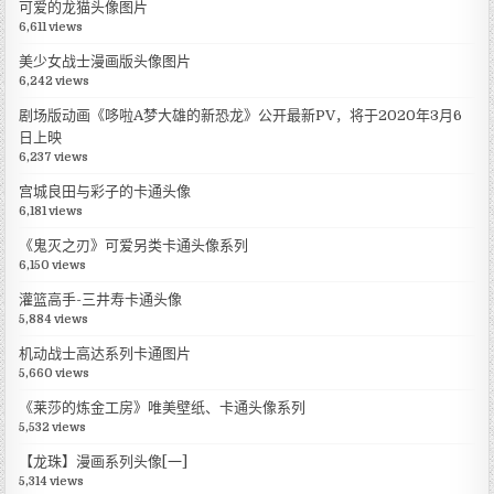
可爱的龙猫头像图片
6,611 views
美少女战士漫画版头像图片
6,242 views
剧场版动画《哆啦A梦大雄的新恐龙》公开最新PV，将于2020年3月6
日上映
6,237 views
宫城良田与彩子的卡通头像
6,181 views
《鬼灭之刃》可爱另类卡通头像系列
6,150 views
灌篮高手-三井寿卡通头像
5,884 views
机动战士高达系列卡通图片
5,660 views
《莱莎的炼金工房》唯美壁纸、卡通头像系列
5,532 views
【龙珠】漫画系列头像[一]
5,314 views