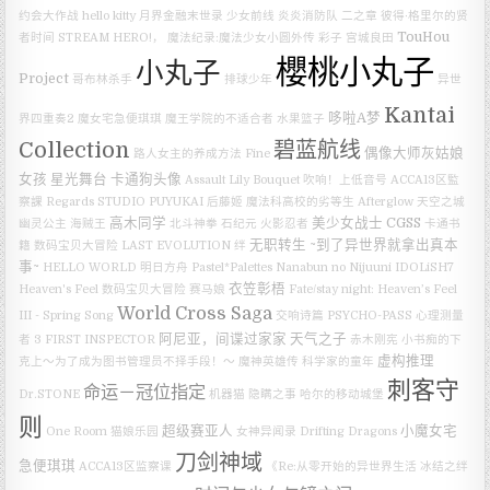
约会大作战
hello kitty
月界金融末世录
少女前线
炎炎消防队 二之章
彼得·格里尔的贤
TouHou
者时间
STREAM HERO!，
魔法纪录:魔法少女小圆外传
彩子
宫城良田
櫻桃小丸子
小丸子
Project
哥布林杀手
排球少年
异世
Kantai
哆啦A梦
界四重奏2
魔女宅急便琪琪
魔王学院的不适合者
水果篮子
Collection
碧蓝航线
偶像大师灰姑娘
路人女主的养成方法 Fine
女孩 星光舞台
卡通狗头像
Assault Lily Bouquet
吹响！上低音号
ACCA13区監
察課 Regards
STUDIO PUYUKAI
后藤姬
魔法科高校的劣等生
Afterglow
天空之城
高木同学
美少女战士
CGSS
幽灵公主
海贼王
北斗神拳
石纪元
火影忍者
卡通书
无职转生 ~到了异世界就拿出真本
籍
数码宝贝大冒险 LAST EVOLUTION 绊
事~
HELLO WORLD
明日方舟
Pastel*Palettes
Nanabun no Nijuuni
IDOLiSH7
衣笠彰梧
Heaven's Feel
数码宝贝大冒险
赛马娘
Fate/stay night: Heaven’s Feel
World Cross Saga
III - Spring Song
交响诗篇
PSYCHO-PASS 心理测量
阿尼亚，间谍过家家
天气之子
者 3 FIRST INSPECTOR
赤木刚宪
小书痴的下
虚构推理
克上～为了成为图书管理员不择手段！～
魔神英雄传
科学家的童年
刺客守
命运－冠位指定
Dr.STONE
机器猫
隐瞒之事
哈尔的移动城堡
则
超级赛亚人
小魔女宅
One Room
猫娘乐园
女神异闻录
Drifting Dragons
刀剑神域
急便琪琪
ACCA13区监察课
《Re:从零开始的异世界生活 冰结之绊