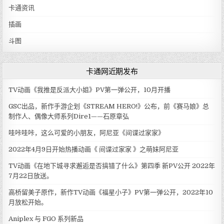
卡通资讯
插画
斗图
卡通网近期发布
TV动画《我推是反派大小姐》PV第一弹公开，10月开播
GSC出品，新作手游企划《STREAM HERO!》公布，前《赛马娘》总
制作人、偶像大师系列Dire1——石原章弘
哇咔哇咔，这么可爱的小朋友，阿尼亚《间谍过家家》
2022年4月9日开始热播动画《 间谍过家家 》之萌妹阿尼亚
TV动画《在地下城寻求邂逅是否搞错了什么》第四季 新PV公开 2022年
7月22日放送。
高桥留美子原作，新作TV动画《福星小子》PV第一弹公开，2022年10
月放松开始。
Aniplex 与 FGO 系列新品