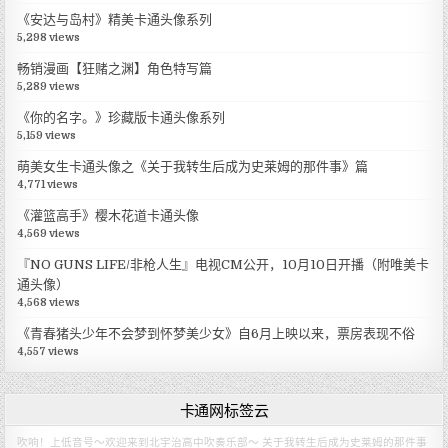
《安达与岛村》精美卡通头像系列
5,298 views
畅销漫画【狂赌之渊】角色特写篇
5,289 views
《你的名字。》珍藏版卡通头像系列
5,159 views
萌美女生卡通头像之《关于我转生后成为史莱姆的那件事》篇
4,771 views
《灌篮高手》樱木花道卡通头像
4,569 views
『NO GUNS LIFE/非枪人生』电视CM公开，10月10日开播（附唯美卡
通头像）
4,568 views
《青春猪头少年不会梦到怀梦美少女》自6月上映以来，票房表现不俗
4,557 views
卡通网标签云
吹响！上低音号～欢迎来到北宇治高中吹奏乐部～
关于我转生后成为史莱姆的那件事