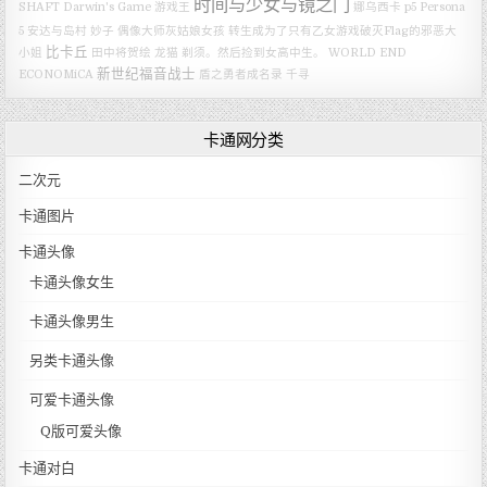
时间与少女与镜之门
SHAFT
Darwin's Game
游戏王
娜乌西卡
p5
Persona
5
安达与岛村
妙子
偶像大师灰姑娘女孩
转生成为了只有乙女游戏破灭Flag的邪恶大
比卡丘
小姐
田中将贺绘
龙猫
剃须。然后捡到女高中生。
WORLD END
新世纪福音战士
ECONOMiCA
盾之勇者成名录
千寻
卡通网分类
二次元
卡通图片
卡通头像
卡通头像女生
卡通头像男生
另类卡通头像
可爱卡通头像
Q版可爱头像
卡通对白