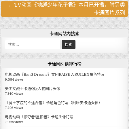
← TV动画《地缚少年花子君》本月已开播，附另类
文
卡通图片系列
章
导
航
卡通网站内搜索
搜
索
:
卡通网阅读排行榜
电视动画《BanG Dream!》女团RAISE A SUILEN角色特写
9,084 views
美少女战士卡通Q版人物图片头像
7,340 views
《魔王学院的不适合者》卡通角色特写（附唯美卡通头像）
7,203 views
电视动画《掠夺者/星掠者》卡通头像特写
7,098 views