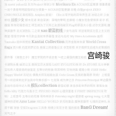
Morikura En
当
nami
yohan12
东方Project
排球少年
ACCA13区监察课
慎重勇者
～这个勇者明明超强却过分慎重～
ACCA13区監察課
白箱
白猫project ZERO
CHRONICLE
高校舰队
Aniplex
前说！
《Re:从零开始的异世界生活 冰结之绊
少女
战舰少女
前线
樱木花道
来自深渊：深魂的黎明
后藤姬
小魔女宅急便琪琪
彩子
机
器猫
新世纪福音战士
转生成为了只有乙女游戏破灭Flag的邪恶大小姐
达尔文游戏
魔
sao
碧蓝航线
神英雄传
炎炎消防队 二之章
少女与战车
欢迎来到实力至上主义的
教室
怪怪守护神
平凡职业造就世界最强
安达与岛村
My Hero Academia
画师
Kantai Collection
World Cross
Tsunako
田中将贺绘
月界金融末世录
Saga
流川枫
约定的梦幻岛
悬崖上的金鱼公主
衣笠彰梧
关于我转生后成为史莱姆的
宫崎骏
那件事
《海兽之子》
魔王学院的不适合者 ～史上最强的魔王始祖
卡通狗头像
幽灵公主
数码宝贝大冒险 LAST EVOLUTION 绊
Dr.STONE
北斗神拳
宝石商人理查德的谜鉴定
五等分的新娘
侧耳倾听
交响诗篇
蜡笔小新
CGSS
Hello
Happy World!
石纪元
偶像大师灰姑娘女孩
Code Geass 反叛的鲁路修
吹响！上低音
号～欢迎来到北宇治高中吹奏乐部～
七龙珠
成为神之日
Princess Principal
岸边露伴
舰队collection
永远与自动书记人偶
碧蓝幻想
来自多彩世界的明天
家有女友
hello kitty
巧克力与香子兰
PSYCHO-PASS 心理测量者 3 FIRST INSPECTOR
吹
响！上低音号
五等分的花嫁
哥布林杀手
Fate/stay night
星掠者
spring song
七大罪
Azur Lane
诸神的逆鳞
HELLO WORLD
岁月的童话
魔神英雄传 七魂的龙神丸
水
BanG Dream!
原千鶴
球咏
空挺Dragons
三井寿
地缚少年花子君
猫的报恩
天气之子