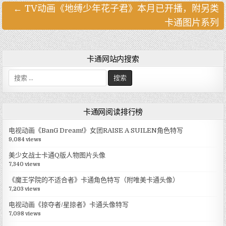
← TV动画《地缚少年花子君》本月已开播，附另类
文
卡通图片系列
章
导
航
卡通网站内搜索
搜
索
:
卡通网阅读排行榜
电视动画《BanG Dream!》女团RAISE A SUILEN角色特写
9,084 views
美少女战士卡通Q版人物图片头像
7,340 views
《魔王学院的不适合者》卡通角色特写（附唯美卡通头像）
7,203 views
电视动画《掠夺者/星掠者》卡通头像特写
7,098 views