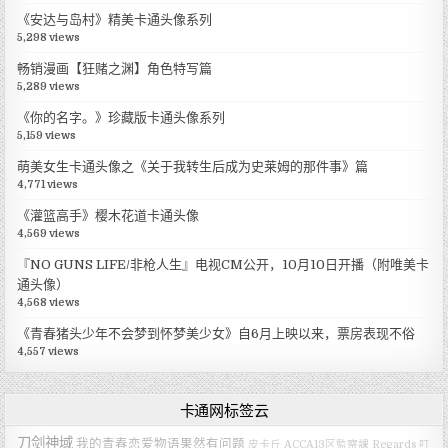
《安达与岛村》精美卡通头像系列
5,298 views
畅销漫画【狂赌之渊】角色特写篇
5,289 views
《你的名字。》珍藏版卡通头像系列
5,159 views
萌美女生卡通头像之《关于我转生后成为史莱姆的那件事》篇
4,771 views
《灌篮高手》樱木花道卡通头像
4,569 views
『NO GUNS LIFE/非枪人生』电视CM公开，10月10日开播（附唯美卡
通头像）
4,568 views
《青春猪头少年不会梦到怀梦美少女》自6月上映以来，票房表现不俗
4,557 views
卡通网标签云
刀剑神域
我的青春恋爱物语果然有问题
皮卡丘
ACCA13区監察課 Regards
叮