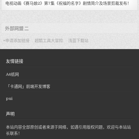
电视动画《赛马娘2》第7集《祝福的名字》剧情简介及场景剪裁发布！
外部网盟 二
+申请添加链接
超酷工具大冒险
浅蓝下载站
友情链接
A4纸网
「卡通网」前端开发博客
pui
声明
本站内容全部原创或者来源于网络，如遇引用版权问题，欢迎与本站站
长联系！