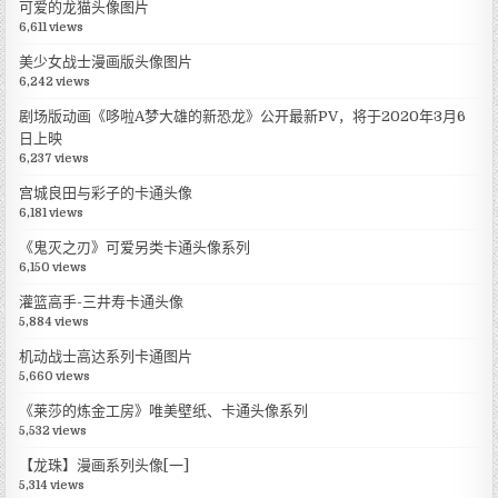
可爱的龙猫头像图片
6,611 views
美少女战士漫画版头像图片
6,242 views
剧场版动画《哆啦A梦大雄的新恐龙》公开最新PV，将于2020年3月6
日上映
6,237 views
宫城良田与彩子的卡通头像
6,181 views
《鬼灭之刃》可爱另类卡通头像系列
6,150 views
灌篮高手-三井寿卡通头像
5,884 views
机动战士高达系列卡通图片
5,660 views
《莱莎的炼金工房》唯美壁纸、卡通头像系列
5,532 views
【龙珠】漫画系列头像[一]
5,314 views