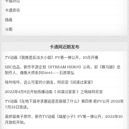
卡通对白
卡通资讯
插画
斗图
卡通网近期发布
TV动画《我推是反派大小姐》PV第一弹公开，10月开播
GSC出品，新作手游企划《STREAM HERO!》公布，前《赛马娘》总
制作人、偶像大师系列Dire1——石原章弘
哇咔哇咔，这么可爱的小朋友，阿尼亚《间谍过家家》
2022年4月9日开始热播动画《 间谍过家家 》之萌妹阿尼亚
TV动画《在地下城寻求邂逅是否搞错了什么》第四季 新PV公开 2022年
7月22日放送。
高桥留美子原作，新作TV动画《福星小子》PV第一弹公开，2022年10
月放松开始。