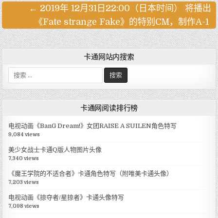
← 2019年 12月31日22:00（日本时间） 将播出
文
《Fate strange Fake》的特别CM，制作A-1 ​​​​
章
导
航
卡通网站内搜索
搜
索
:
卡通网阅读排行榜
电视动画《BanG Dream!》女团RAISE A SUILEN角色特写
9,084 views
美少女战士卡通Q版人物图片头像
7,340 views
《魔王学院的不适合者》卡通角色特写（附唯美卡通头像）
7,203 views
电视动画《掠夺者/星掠者》卡通头像特写
7,098 views