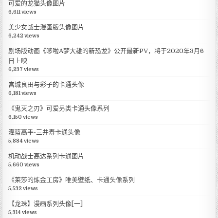
可爱的龙猫头像图片
6,611 views
美少女战士漫画版头像图片
6,242 views
剧场版动画《哆啦A梦大雄的新恐龙》公开最新PV，将于2020年3月6
日上映
6,237 views
宫城良田与彩子的卡通头像
6,181 views
《鬼灭之刃》可爱另类卡通头像系列
6,150 views
灌篮高手-三井寿卡通头像
5,884 views
机动战士高达系列卡通图片
5,660 views
《莱莎的炼金工房》唯美壁纸、卡通头像系列
5,532 views
【龙珠】漫画系列头像[一]
5,314 views