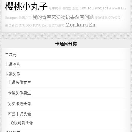
櫻桃小丸子
TouHou Project
哈尔的移动城堡
波妞
Assault Lily
我的青春恋爱物语果然有问题
Bouquet
隐瞒之事
魔法科高校的劣等生
Morikura En
来访者篇
STUDIO PUYUKAI
安达与岛村
卡通网分类
二次元
卡通图片
卡通头像
卡通头像女生
卡通头像男生
另类卡通头像
可爱卡通头像
Q版可爱头像