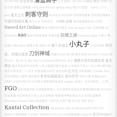
灌篮高手
衣笠彰梧
悟空
Dr.STONE
公主连结！Re:Dive
后藤姬
地缚少年
花子君
海贼王娜美篇
Girls und Panzer
spring song
奇幻☆怪盗？
nami
コミケ
刺客守则
鬼灭之刃
plus
RAISE A SUILEN
异世界四重奏
异世界四重奏2
可爱的狗狗头像
CGSS
龙珠
高分少女
你的名字。
我的妹妹哪有这么可爱！
Sword Art Online
魔法科高校的劣等生
Fate strange Fake
交响诗篇 Hi-
sao
狂赌之渊
Evolution
魔女宅急便琪琪
卡通书籍
Fate/stay night
小黄人
赛
小丸子
美少女战士
阿尼
马娘2
Afterglow
碧蓝幻想
排球少年
少女与战车
刀剑神域
亚，间谍过家家
新樱花大战
流川枫
樱木花道
Darwin's Game
排
偶像大师灰姑娘女孩 星光
球少年！陸 VS 空
My Hero Academia
明日方舟
彩子
舞台
魔王学院的不适合者 ～史上最强的魔王始祖
小书痴的下克上～为了成为图书管
比卡丘
理员不择手段！～
妙子
宇宙战舰大和号
蓝色时期
白色相簿2
Comike Plus
新世纪福音战士
高木同学
请在伸展台上微笑
猫的报恩
时光沙漏
白猫project
ZERO CHRONICLE
宝石商人理查德的谜鉴定
Aniplex
前说！
炎炎消防队 二之章
FGO
我的英雄学院
众神眷顾的男人
关于我转生后成为史莱姆的那件事
ACCA13
区監察課
欢迎来到实力至上主义的教室
暗黑破坏神在身边
ACCA13区监察课
Boarding School Juliet
岸边露伴一动不动
水原千鶴
风之谷
球咏
前言！
Kantai Collection
Alicization War of Underworld
PSYCHO-
东方Project
PASS 心理测量者 3 FIRST INSPECTOR
ACCA13区監察課 Regards