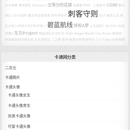
五等分的花嫁
CGSS
北斗神拳
高校舰队
Persona 5
机器猫
吹响！上低音号
赛马
刺客守则
娘2
少女与战车
魔女宅急便琪琪
哥布林杀手
22/7
幽灵公主
转
碧蓝航线
哆啦A梦
生之后入学到子孙们的学校～
公主连结！Re:Dive
白色
东方Project
相簿2
弩级战队H×EROS
Hello Happy World!
One Room
继母的
拖油瓶是我的前女友
炎炎消防队 二之章
彼得·格里尔的贤者时间
コミケplus
白色相簿
卡通网分类
二次元
卡通图片
卡通头像
卡通头像女生
卡通头像男生
另类卡通头像
可爱卡通头像