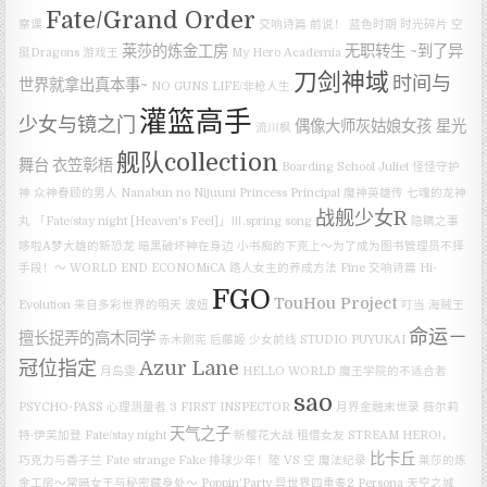
Fate/Grand Order
察课
交响诗篇
前说！
蓝色时期
时光碎片
空
莱莎的炼金工房
无职转生 ~到了异
挺Dragons
游戏王
My Hero Academia
刀剑神域
时间与
世界就拿出真本事~
NO GUNS LIFE/非枪人生
灌篮高手
少女与镜之门
偶像大师灰姑娘女孩 星光
流川枫
舰队collection
舞台
衣笠彰梧
Boarding School Juliet
怪怪守护
神
众神眷顾的男人
Nanabun no Nijuuni
Princess Principal
魔神英雄传 七魂的龙神
战舰少女R
丸
「Fate/stay night [Heaven's Feel]」Ⅲ.spring song
隐瞒之事
哆啦A梦大雄的新恐龙
暗黑破坏神在身边
小书痴的下克上～为了成为图书管理员不择
手段！～
WORLD END ECONOMiCA
路人女主的养成方法 Fine
交响诗篇 Hi-
FGO
TouHou Project
Evolution
来自多彩世界的明天
波妞
叮当
海贼王
命运－
擅长捉弄的高木同学
赤木刚宪
后藤姬
少女前线
STUDIO PUYUKAI
冠位指定
Azur Lane
月岛雯
HELLO WORLD
魔王学院的不适合者
sao
PSYCHO-PASS 心理测量者 3 FIRST INSPECTOR
月界金融末世录
薇尔莉
天气之子
特·伊芙加登
Fate/stay night
新樱花大战
租借女友
STREAM HERO!，
比卡丘
巧克力与香子兰
Fate strange Fake
排球少年！陸 VS 空
魔法纪录
莱莎的炼
金工房～常暗女王与秘密藏身处～
Poppin’Party
异世界四重奏2
Persona
天空之城