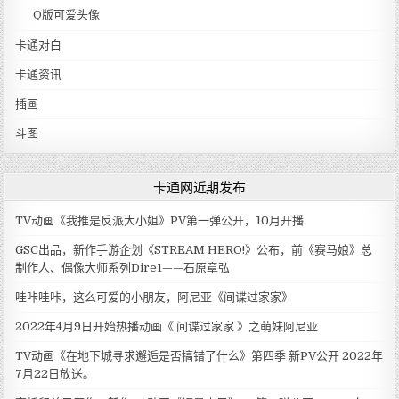
Q版可爱头像
卡通对白
卡通资讯
插画
斗图
卡通网近期发布
TV动画《我推是反派大小姐》PV第一弹公开，10月开播
GSC出品，新作手游企划《STREAM HERO!》公布，前《赛马娘》总
制作人、偶像大师系列Dire1——石原章弘
哇咔哇咔，这么可爱的小朋友，阿尼亚《间谍过家家》
2022年4月9日开始热播动画《 间谍过家家 》之萌妹阿尼亚
TV动画《在地下城寻求邂逅是否搞错了什么》第四季 新PV公开 2022年
7月22日放送。