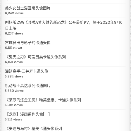
美少女战士漫画版头像图片
6,242 views
剧场版动画《哆啦A梦大雄的新恐龙》公开最新PV，将于2020年3月6
日上映
6,237 views
宫城良田与彩子的卡通头像
6,181 views
《鬼灭之刃》可爱另类卡通头像系列
6,150 views
灌篮高手-三井寿卡通头像
5,884 views
机动战士高达系列卡通图片
5,660 views
《莱莎的炼金工房》唯美壁纸、卡通头像系列
5,532 views
【龙珠】漫画系列头像[一]
5,314 views
《安达与岛村》精美卡通头像系列