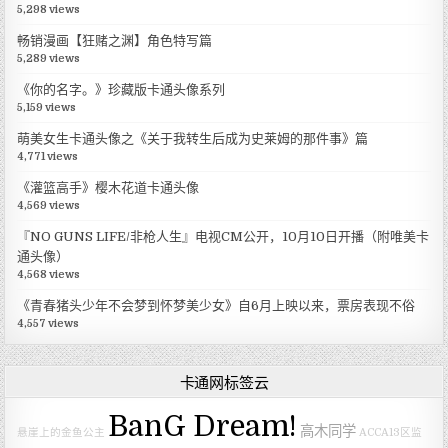
5,298 views
畅销漫画【狂赌之渊】角色特写篇
5,289 views
《你的名字。》珍藏版卡通头像系列
5,159 views
萌美女生卡通头像之《关于我转生后成为史莱姆的那件事》篇
4,771 views
《灌篮高手》樱木花道卡通头像
4,569 views
『NO GUNS LIFE/非枪人生』电视CM公开，10月10日开播（附唯美卡
通头像）
4,568 views
《青春猪头少年不会梦到怀梦美少女》自6月上映以来，票房表现不俗
4,557 views
卡通网标签云
BanG Dream!
高木同学
悬崖上的金鱼公主
ACCA13区监