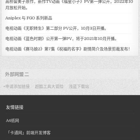
高桥留美子原作，新作TV动画《福星小子》PV第一弹公开，2022年10
月放松开始。
Aniplex 与 FGO 系列新品
电视动画《无职转生》第二部分 PV公开，10月3日开播。
电视动画《蓝色时期》公开第一弹PV，将于2021年10月开播。
电视动画《赛马娘2》第7集《祝福的名字》剧情简介及场景剪裁发布！
外部网盟 二
+申请添加链接
超酷工具大冒险
浅蓝下载站
友情链接
A4纸网
「卡通网」前端开发博客