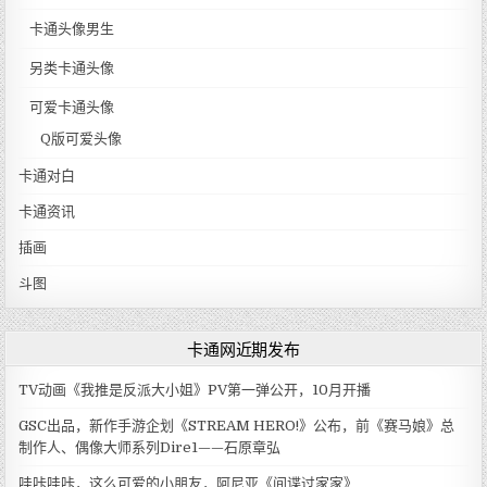
卡通头像男生
另类卡通头像
可爱卡通头像
Q版可爱头像
卡通对白
卡通资讯
插画
斗图
卡通网近期发布
TV动画《我推是反派大小姐》PV第一弹公开，10月开播
GSC出品，新作手游企划《STREAM HERO!》公布，前《赛马娘》总
制作人、偶像大师系列Dire1——石原章弘
哇咔哇咔，这么可爱的小朋友，阿尼亚《间谍过家家》