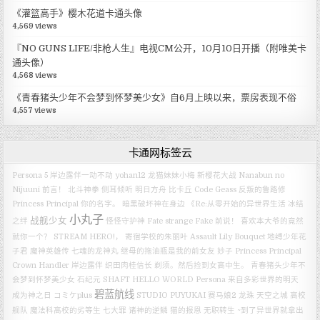
《灌篮高手》樱木花道卡通头像
4,569 views
『NO GUNS LIFE/非枪人生』电视CM公开，10月10日开播（附唯美卡
通头像）
4,568 views
《青春猪头少年不会梦到怀梦美少女》自6月上映以来，票房表现不俗
4,557 views
卡通网标签云
Persona 5
岸边露伴一动不动
yohan12
龙猫妹妹小梅
新樱花大战
Nanabun no
Nijuuni
前言！
北斗神拳
侧耳倾听
明日方舟
比卡丘
Code Geass 反叛的鲁路修
Princess Principal
你的名字。
暗黑破坏神在身边
《Re:从零开始的异世界生活 冰结
小丸子
战舰少女
之绊
怪怪守护神
Fate strange Fake
前说！
喜欢本大爷的竟然
就你一个？
STREAM HERO!，
寄宿学校的朱丽叶
Assault Lily Bouquet
地缚少年花
子君
魔神英雄传 七魂的龙神丸
继母的拖油瓶是我的前女友
妙子
Princess Principal
Crown Handler
岸边露伴
织田肉桂信长
剃须。然后捡到女高中生。
青春猪头少年不
会梦到怀梦美少女
石纪元
SHAFT
HELLO WORLD
Persona
来自多彩世界的明天
碧蓝航线
成为神之日
コミケplus
STUDIO PUYUKAI
赛马娘2
龙珠
天空之城
高校
舰队
魔法科高校的劣等生
七大罪 诸神的逆鳞
猫的报恩
无职转生 ~到了异世界就拿出