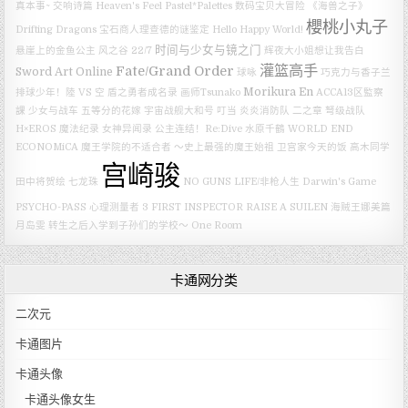
真本事~
交响诗篇
Heaven's Feel
Pastel*Palettes
数码宝贝大冒险
《海兽之子》
櫻桃小丸子
Drifting Dragons
宝石商人理查德的谜鉴定
Hello Happy World!
时间与少女与镜之门
悬崖上的金鱼公主
风之谷
22/7
辉夜大小姐想让我告白
灌篮高手
Fate/Grand Order
Sword Art Online
球咏
巧克力与香子兰
Morikura En
排球少年！陸 VS 空
盾之勇者成名录
画师Tsunako
ACCA13区監察
課
少女与战车
五等分的花嫁
宇宙战舰大和号
叮当
炎炎消防队 二之章
弩级战队
H×EROS
魔法纪录
女神异闻录
公主连结！Re:Dive
水原千鶴
WORLD END
ECONOMiCA
魔王学院的不适合者 ～史上最强的魔王始祖
卫宫家今天的饭
高木同学
宫崎骏
田中将贺绘
七龙珠
NO GUNS LIFE/非枪人生
Darwin's Game
PSYCHO-PASS 心理测量者 3 FIRST INSPECTOR
RAISE A SUILEN
海贼王娜美篇
月岛雯
转生之后入学到子孙们的学校～
One Room
卡通网分类
二次元
卡通图片
卡通头像
卡通头像女生