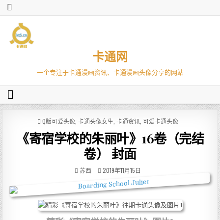
卡通网
一个专注于卡通漫画资讯、卡通漫画头像分享的网站
P
Q版可爱头像
,
卡通头像女生
,
卡通资讯
,
可爱卡通头像
O
《寄宿学校的朱丽叶》16卷（完结
S
T
卷） 封面
E
D
苏西
2019年11月15日
I
N