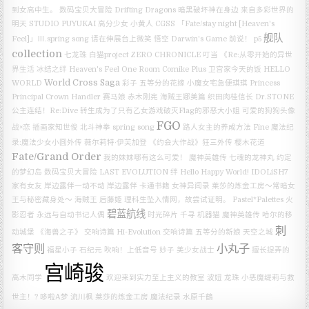
到女高中生。
数码宝贝大冒险
Drifting Dragons
暗黑破坏神在身边
来自多彩世界的
明天
STUDIO PUYUKAI
高分少女
小黄人
CGSS
「Fate/stay night [Heaven's
舰队
Feel]」Ⅲ.spring song
请在伸展台上微笑
悟空
Darwin's Game
前说！
p5
collection
七龙珠
白猫project ZERO CHRONICLE
叮当
《Re:从零开始的异世
界生活 冰结之绊
Heaven's Feel
One Room
Comike Plus
卫宫家今天的饭
HELLO
World Cross Saga
WORLD
彩子
五等分的花嫁
小魔女宅急便琪琪
Princess
Principal Crown Handler
赛马娘
赤木刚宪
海贼王娜美篇
织田肉桂信长
Dr.STONE
公主连结！Re:Dive
转生成为了只有乙女游戏破灭Flag的邪恶大小姐
可爱的狗狗头像
FGO
战×恋
插画家知世俊
北斗神拳
spring song
路人女主的养成方法 Fine
魔法纪
录:魔法少女小圆外传
薇尔莉特·伊芙加登
《约会大作战》狂三外传
樱木花道
Fate/Grand Order
我的妹妹哪有这么可爱！
魔神英雄传 七魂的龙神丸
约定
的梦幻岛
数码宝贝大冒险 LAST EVOLUTION 绊
Hello Happy World!
IDOLiSH7
家有女友
岸边露伴一动不动
岸边露伴
卡通书籍
女神异闻录
莱莎的炼金工房～常暗女
王与秘密藏身处～
海贼王
后藤姬
理科生坠入情网，故尝试证明。
Pastel*Palettes
火
碧蓝航线
影忍者
永远与自动书记人偶
时光碎片
千寻
机器猫
魔神英雄传
哈尔的移
刺
动城堡
《海兽之子》
交响诗篇 Hi-Evolution
交响诗篇
五等分的新娘
天空之城
客守则
小丸子
福星小子
石纪元
吹响！上低音号
妙子
美少女战士
擅长捉弄的
宫崎骏
高木同学
欢迎来到实力至上主义的教室
波妞
龙珠
小恶魔缇莉与救
世主！?
哆啦A梦
流川枫
莱莎的炼金工房
魔法纪录
水原千鶴