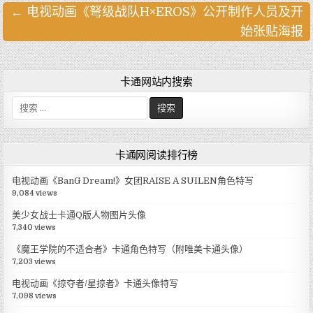
← 电视动画《弩级战队H×EROS》公开制作人员及开
文
始张贴海报
章
导
航
卡通网站内搜索
搜
索
:
卡通网阅读排行榜
电视动画《BanG Dream!》女团RAISE A SUILEN角色特写
9,084 views
美少女战士卡通Q版人物图片头像
7,340 views
《魔王学院的不适合者》卡通角色特写（附唯美卡通头像）
7,203 views
电视动画《掠夺者/星掠者》卡通头像特写
7,098 views