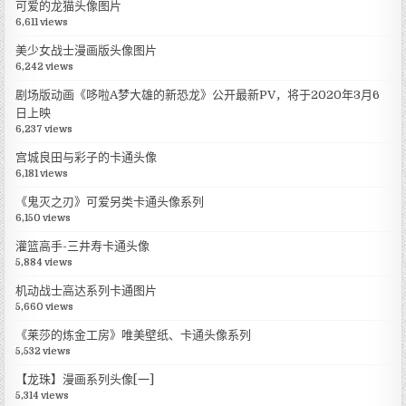
可爱的龙猫头像图片
6,611 views
美少女战士漫画版头像图片
6,242 views
剧场版动画《哆啦A梦大雄的新恐龙》公开最新PV，将于2020年3月6
日上映
6,237 views
宫城良田与彩子的卡通头像
6,181 views
《鬼灭之刃》可爱另类卡通头像系列
6,150 views
灌篮高手-三井寿卡通头像
5,884 views
机动战士高达系列卡通图片
5,660 views
《莱莎的炼金工房》唯美壁纸、卡通头像系列
5,532 views
【龙珠】漫画系列头像[一]
5,314 views