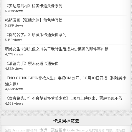
《安达与岛村》精美卡通头像系列
5,298 views
畅销漫画【狂赌之渊】角色特写篇
5,289 views
《你的名字。》珍藏版卡通头像系列
5,159 views
萌美女生卡通头像之《关于我转生后成为史莱姆的那件事》篇
4,771 views
《灌篮高手》樱木花道卡通头像
4,569 views
『NO GUNS LIFE/非枪人生』电视CM公开，10月10日开播（附唯美卡
通头像）
4,568 views
《青春猪头少年不会梦到怀梦美少女》自6月上映以来，票房表现不俗
4,557 views
卡通网标签云
命运－冠位指定
空挺Dragons
侧耳倾听
Code Geass 反叛的鲁路修
剃须。然后捡