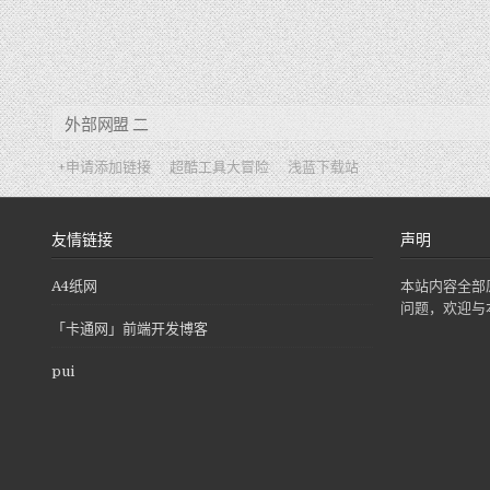
外部网盟 二
+申请添加链接
超酷工具大冒险
浅蓝下载站
友情链接
声明
A4纸网
本站内容全部
问题，欢迎与
「卡通网」前端开发博客
pui