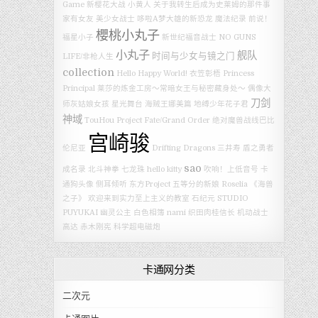
Game
新樱花大战
小黄人
关于我转生后成为史莱姆的那件事
家有女友
美少女战士
哆啦A梦大雄的新恐龙
魔法纪录
前说！
櫻桃小丸子
福星小子
新世纪福音战士
NO GUNS
小丸子
舰队
时间与少女与镜之门
LIFE/非枪人生
collection
Hello Happy World!
衣笠彰梧
Princess
Principal
莱莎的炼金工房～常暗女王与秘密藏身处～
偶像大
刀剑
师灰姑娘女孩 星光舞台
海贼王娜美篇
地缚少年花子君
神域
TouHou Project
Fate/Grand Order 绝对魔兽战线巴比
宫崎骏
伦尼亚
Drifting Dragons
三井寿
盾之勇者
sao
成名录
北斗神拳
七龙珠
hello kitty
吹响！上低音号
卡
通狗头像
侧耳倾听
东方Project
五等分的新娘
Roselia
《海兽
之子》
欢迎来到实力至上主义的教室
石纪元
STUDIO
PUYUKAI
幽灵公主
白色相簿
nami
织田肉桂信长
机动战士
高达
赤木刚宪
科学超电磁炮
卡通网分类
二次元