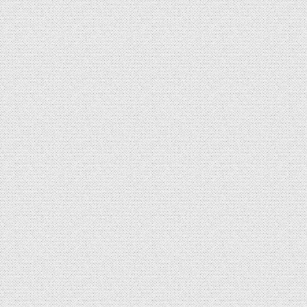
章
导
航