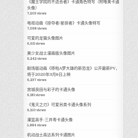
《魔王学院的不适合者》卡通角色特写（附唯美卡通
头像）
7,203 views
电视动画《掠夺者/星掠者》卡通头像特写
7,098 views
可爱的龙猫头像图片
6,611 views
美少女战士漫画版头像图片
6,242 views
剧场版动画《哆啦A梦大雄的新恐龙》公开最新PV，
将于2020年3月6日上映
6,237 views
宫城良田与彩子的卡通头像
6,181 views
《鬼灭之刃》可爱另类卡通头像系列
6,150 views
灌篮高手-三井寿卡通头像
5,884 views
机动战士高达系列卡通图片