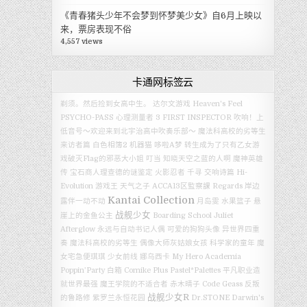
《青春猪头少年不会梦到怀梦美少女》自6月上映以
来，票房表现不俗
4,557 views
卡通网标签云
剃须。然后捡到女高中生。
达尔文游戏
Heaven's Feel
PSYCHO-PASS 心理测量者 3 FIRST INSPECTOR
吹响！上
低音号～欢迎来到北宇治高中吹奏乐部～
魔法科高校的劣等生
来访者篇
白色相簿2
机器猫
哆啦A梦
转生成为了只有乙女游
戏破灭Flag的邪恶大小姐
叮当
知晓天空之蓝的人啊
魔神英雄
传
宝石商人理查德的谜鉴定
火影忍者
千寻
交响诗篇 Hi-
Evolution
游戏王
天气之子
ACCA13区監察課 Regards
岸边
Kantai Collection
露伴一动不动
月岛雯
水果篮子
悬
战舰少女
崖上的金鱼公主
Boarding School Juliet
Afterglow
永远与自动书记人偶
可爱的狗狗头像
异世界四重
奏
魔法科高校的劣等生
偶像大师灰姑娘女孩
科学家的童年
魔
女宅急便琪琪
少女前线
娜乌西卡
My Hero Academia
Poppin’Party
白箱
Comike Plus
Pastel*Palettes
平凡职业造
就世界最强
魔王学院的不适合者
赤木晴子
Code Geass 反叛
战舰少女R
的鲁路修
紫罗兰永恒花园
Dr.STONE
Darwin's