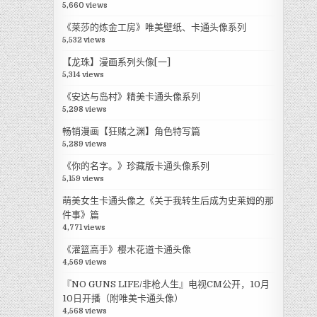
5,660 views
《莱莎的炼金工房》唯美壁纸、卡通头像系列
5,532 views
【龙珠】漫画系列头像[一]
5,314 views
《安达与岛村》精美卡通头像系列
5,298 views
畅销漫画【狂赌之渊】角色特写篇
5,289 views
《你的名字。》珍藏版卡通头像系列
5,159 views
萌美女生卡通头像之《关于我转生后成为史莱姆的那
件事》篇
4,771 views
《灌篮高手》樱木花道卡通头像
4,569 views
『NO GUNS LIFE/非枪人生』电视CM公开，10月
10日开播（附唯美卡通头像）
4,568 views