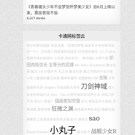
《青春猪头少年不会梦到怀梦美少女》自6月上映以
来，票房表现不俗
4,557 views
卡通网标签云
哈尔的移动城堡
来自深渊：深魂的黎明
喜欢本大爷的竟然就
你一个？
宝石商人理查德的谜鉴定
科学家的童年
コミケplus
织
寄宿学校的朱丽叶
三井寿
你的名字。
赛马娘2
水原千鶴
田肉桂信长
五等分的花嫁
My Hero Academia
魔法纪
录:魔法少女小圆外传
风之谷
魔法纪录
魔王学院的不适合者
龙珠
～史上最强的魔王始祖
魔神英雄传
龙猫妹妹小梅
月界
刀剑神域
金融末世录
Aniplex
宇宙战舰大和号
路人
女主的养成方法 Fine
《Re:从零开始的异世界生活 冰结之绊
插画家知世俊
千寻
奇幻☆怪盗？
妙子
数码宝贝大冒险
交
狂赌之渊
响诗篇
蓝色时期
暗黑破坏神在身边
猫娘乐园
sao
神推登上武道馆我就死而无憾
彩子
游戏王
小丸子
战舰少女R
Pastel*Palettes
娜乌西卡