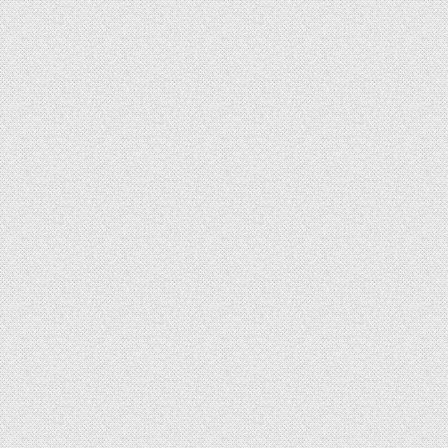
章
导
航