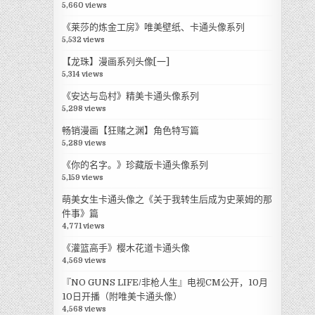
5,660 views
《莱莎的炼金工房》唯美壁纸、卡通头像系列
5,532 views
【龙珠】漫画系列头像[一]
5,314 views
《安达与岛村》精美卡通头像系列
5,298 views
畅销漫画【狂赌之渊】角色特写篇
5,289 views
《你的名字。》珍藏版卡通头像系列
5,159 views
萌美女生卡通头像之《关于我转生后成为史莱姆的那
件事》篇
4,771 views
《灌篮高手》樱木花道卡通头像
4,569 views
『NO GUNS LIFE/非枪人生』电视CM公开，10月
10日开播（附唯美卡通头像）
4,568 views