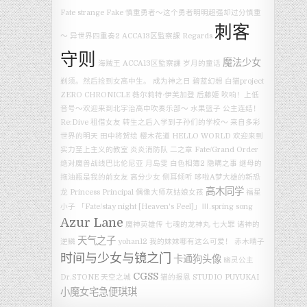
Fate strange Fake
慎重勇者～这个勇者明明超强却过分慎重
刺客
～
异世界四重奏2
ACCA13区監察課 Regards
守则
魔法少女
海贼王
ACCA13区監察課
岁月的童话
剃须。然后捡到女高中生。
成为神之日
碧蓝幻想
白猫project
ZERO CHRONICLE
薇尔莉特·伊芙加登
后藤姬
吹响！上低
音号～欢迎来到北宇治高中吹奏乐部～
水果篮子
公主连结！
Re:Dive
租借女友
转生之后入学到子孙们的学校～
来自多彩
世界的明天
田中将贺绘
樱木花道
HELLO WORLD
欢迎来到
实力至上主义的教室
炎炎消防队 二之章
Fate/Grand Order
绝对魔兽战线巴比伦尼亚
月岛雯
白色相簿2
隐瞒之事
继母的
拖油瓶是我的前女友
高分少女
侧耳倾听
哆啦A梦大雄的新恐
高木同学
龙
Princess Principal
偶像大师灰姑娘女孩
福星
小子
「Fate/stay night [Heaven's Feel]」Ⅲ.spring song
Azur Lane
魔神英雄传 七魂的龙神丸
七大罪 诸神的
天气之子
逆鳞
yohan12
我的妹妹哪有这么可爱！
赤木晴子
时间与少女与镜之门
卡通狗头像
幽灵公主
CGSS
Dr.STONE
天空之城
猫的报恩
STUDIO PUYUKAI
小魔女宅急便琪琪