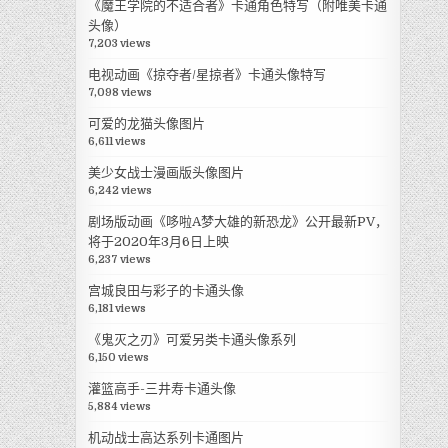
《魔王学院的不适合者》卡通角色特写（附唯美卡通
头像）
7,203 views
电视动画《掠夺者/星掠者》卡通头像特写
7,098 views
可爱的龙猫头像图片
6,611 views
美少女战士漫画版头像图片
6,242 views
剧场版动画《哆啦A梦大雄的新恐龙》公开最新PV，
将于2020年3月6日上映
6,237 views
宫城良田与彩子的卡通头像
6,181 views
《鬼灭之刃》可爱另类卡通头像系列
6,150 views
灌篮高手-三井寿卡通头像
5,884 views
机动战士高达系列卡通图片