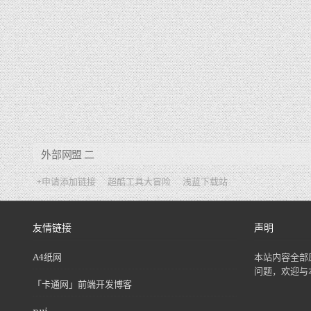
外部网盟 二
+申请添加链接
超酷工具大冒险
浅蓝下载站
友情链接
声明
A4纸网
本站内容全部
问题，欢迎与
「卡通网」前端开发博客