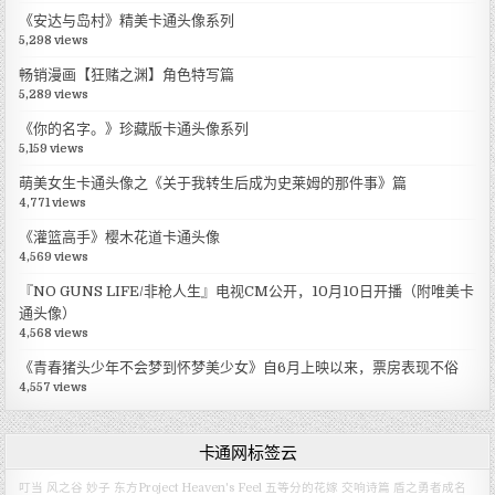
《安达与岛村》精美卡通头像系列
5,298 views
畅销漫画【狂赌之渊】角色特写篇
5,289 views
《你的名字。》珍藏版卡通头像系列
5,159 views
萌美女生卡通头像之《关于我转生后成为史莱姆的那件事》篇
4,771 views
《灌篮高手》樱木花道卡通头像
4,569 views
『NO GUNS LIFE/非枪人生』电视CM公开，10月10日开播（附唯美卡
通头像）
4,568 views
《青春猪头少年不会梦到怀梦美少女》自6月上映以来，票房表现不俗
4,557 views
卡通网标签云
叮当
风之谷
妙子
东方Project
Heaven's Feel
五等分的花嫁
交响诗篇
盾之勇者成名