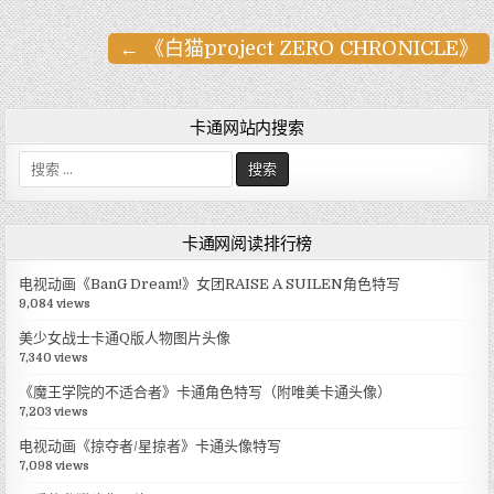
← 《白猫project ZERO CHRONICLE》
文
章
导
卡通网站内搜索
航
搜
索
:
卡通网阅读排行榜
电视动画《BanG Dream!》女团RAISE A SUILEN角色特写
9,084 views
美少女战士卡通Q版人物图片头像
7,340 views
《魔王学院的不适合者》卡通角色特写（附唯美卡通头像）
7,203 views
电视动画《掠夺者/星掠者》卡通头像特写
7,098 views