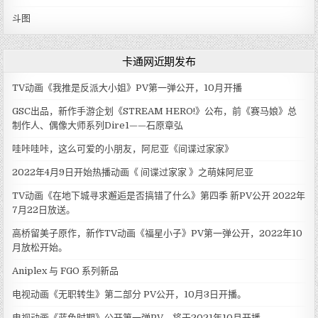
斗图
卡通网近期发布
TV动画《我推是反派大小姐》PV第一弹公开，10月开播
GSC出品，新作手游企划《STREAM HERO!》公布，前《赛马娘》总
制作人、偶像大师系列Dire1——石原章弘
哇咔哇咔，这么可爱的小朋友，阿尼亚《间谍过家家》
2022年4月9日开始热播动画《 间谍过家家 》之萌妹阿尼亚
TV动画《在地下城寻求邂逅是否搞错了什么》第四季 新PV公开 2022年
7月22日放送。
高桥留美子原作，新作TV动画《福星小子》PV第一弹公开，2022年10
月放松开始。
Aniplex 与 FGO 系列新品
电视动画《无职转生》第二部分 PV公开，10月3日开播。
电视动画《蓝色时期》公开第一弹PV，将于2021年10月开播。