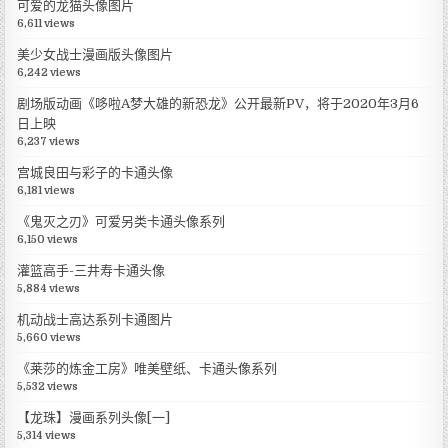
可爱的龙猫头像图片
6,611 views
美少女战士漫画版头像图片
6,242 views
剧场版动画《哆啦A梦大雄的新恐龙》公开最新PV，将于2020年3月6
日上映
6,237 views
宫城良田与彩子的卡通头像
6,181 views
《鬼灭之刃》可爱另类卡通头像系列
6,150 views
灌篮高手-三井寿卡通头像
5,884 views
机动战士高达系列卡通图片
5,660 views
《莱莎的炼金工房》唯美壁纸、卡通头像系列
5,532 views
【龙珠】漫画系列头像[一]
5,314 views