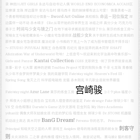
录
神田川JET GIRLS
永远与自动书记人偶
WORLD END ECONOMiCA
ACCA13区
监察课
龙珠
岸边露伴
安达与岛村
娜乌西卡
我的妹妹哪有这么可爱！
慎重勇者～这
Sword Art Online
命运－冠位指定
个勇者明明超强却过分慎重～
高校舰队
岸
边露伴一动不动
赤木晴子
《Re:从零开始的异世界生活 冰结之绊
高分少女
巧克力与
时间与少女与镜之门
香子兰
在地下城寻求邂逅是否搞错了什么
莱莎的炼金工房～
战舰少女R
常暗女王与秘密藏身处～
小魔女宅急便琪琪
关于我转生后成为史莱姆的
那件事
魔女宅急便琪琪
魔法纪录
小书痴的下克上～为了成为图书管理员不择手段！
～
STUDIO PUYUKAI
海贼王
白色相簿
石纪元
擅长捉弄的高木同学
SHAFT
Alicization War of Underworld
吹响！上低音号～欢迎来到北宇治高中吹奏乐部～
Kantai Collection
Girls und Panzer
CGSS
无职转生 ~到了异世界就拿出真
本事~
彩子
七大罪 诸神的逆鳞
TouHou Project
可爱的狗狗头像
千寻
七龙珠
青春猪
头少年不会梦到怀梦美少女
我的英雄学院
Fate/stay night: Heaven’s Feel III -
Spring Song
鬼灭之刃
科学超电磁炮
龙猫
赤木刚宪
平凡职业造就世界最强
宫崎骏
Azur Lane
Fate/stay night
莱莎的炼金工房
コミケplus
福星小
子
辉夜大小姐想让我告白
宝石商人理查德的谜鉴定
Fate strange Fake
排球少年！陸
VS 空
白色相簿2
Darwin's Game
达尔文游戏
巨虫列岛
My Hero Academia
yohan12
偶像大师灰姑娘女孩
约定的梦幻岛
租借女友
排球少年
Dr.STONE
机器猫
BanG Dream!
机动战士高达
高木同学
Persona
你的名字。
Princess
刺客守
Principal
知晓天空之蓝的人啊
游戏王
Aniplex
继母的拖油瓶是我的前女友
则
炎炎消防队 二之章
虚构推理
理科生坠入情网，故尝试证明。
赛马娘2
猫的报恩