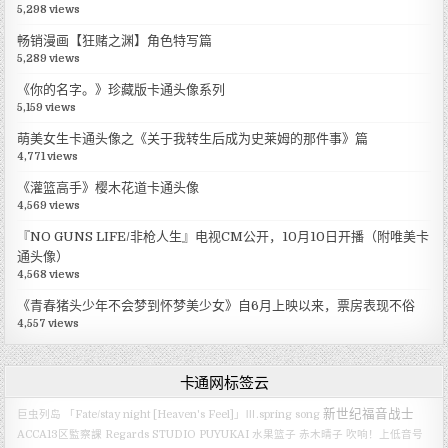
5,298 views
畅销漫画【狂赌之渊】角色特写篇
5,289 views
《你的名字。》珍藏版卡通头像系列
5,159 views
萌美女生卡通头像之《关于我转生后成为史莱姆的那件事》篇
4,771 views
《灌篮高手》樱木花道卡通头像
4,569 views
『NO GUNS LIFE/非枪人生』电视CM公开，10月10日开播（附唯美卡
通头像）
4,568 views
《青春猪头少年不会梦到怀梦美少女》自6月上映以来，票房表现不俗
4,557 views
卡通网标签云
新世纪福音战士
巨虫列岛
「Fate/stay night [Heaven's Feel]」Ⅲ.spring song
ACCA13区監察課 Regards
STUDIO PUYUKAI
水果篮子
赤木晴子
吹响！上低音号