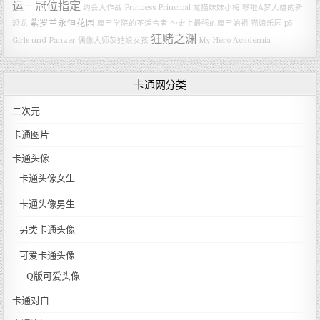
运－冠位指定
约会大作战
Princess Principal
龙猫妹妹小梅
哆啦A梦大雄的新
紫罗兰永恒花园
恐龙
魔王学院的不适合者 ～史上最强的魔王始祖
猫娘乐园
p5
狂赌之渊
Girls und Panzer
偶像大师灰姑娘女孩
My Hero Academia
卡通网分类
二次元
卡通图片
卡通头像
卡通头像女生
卡通头像男生
另类卡通头像
可爱卡通头像
Q版可爱头像
卡通对白