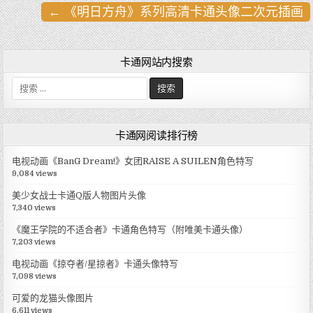
← 《明日方舟》系列高清卡通头像二次元插画
文
章
导
卡通网站内搜索
航
搜
索
:
卡通网阅读排行榜
电视动画《BanG Dream!》女团RAISE A SUILEN角色特写
9,084 views
美少女战士卡通Q版人物图片头像
7,340 views
《魔王学院的不适合者》卡通角色特写（附唯美卡通头像）
7,203 views
电视动画《掠夺者/星掠者》卡通头像特写
7,098 views
可爱的龙猫头像图片
6,611 views