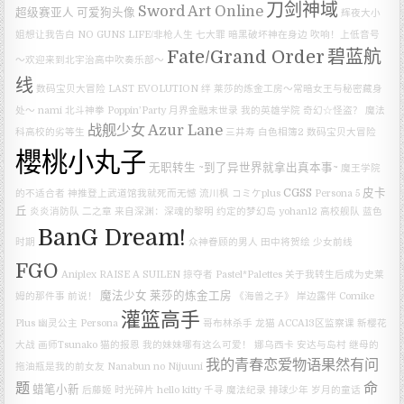
刀剑神域
Sword Art Online
超级赛亚人
可爱狗头像
辉夜大小
姐想让我告白
NO GUNS LIFE/非枪人生
七大罪
暗黑破坏神在身边
吹响！上低音号
Fate/Grand Order
碧蓝航
～欢迎来到北宇治高中吹奏乐部～
线
数码宝贝大冒险 LAST EVOLUTION 绊
莱莎的炼金工房～常暗女王与秘密藏身
处～
nami
北斗神拳
Poppin’Party
月界金融末世录
我的英雄学院
奇幻☆怪盗？
魔法
战舰少女
Azur Lane
科高校的劣等生
三井寿
白色相簿2
数码宝贝大冒险
櫻桃小丸子
无职转生 ~到了异世界就拿出真本事~
魔王学院
CGSS
皮卡
的不适合者
神推登上武道馆我就死而无憾
流川枫
コミケplus
Persona 5
丘
炎炎消防队 二之章
来自深渊：深魂的黎明
约定的梦幻岛
yohan12
高校舰队
蓝色
BanG Dream!
时期
众神眷顾的男人
田中将贺绘
少女前线
FGO
Aniplex
RAISE A SUILEN
掠夺者
Pastel*Palettes
关于我转生后成为史莱
魔法少女
莱莎的炼金工房
姆的那件事
前说！
《海兽之子》
岸边露伴
Comike
灌篮高手
Plus
幽灵公主
Persona
哥布林杀手
龙猫
ACCA13区监察课
新樱花
大战
画师Tsunako
猫的报恩
我的妹妹哪有这么可爱！
娜乌西卡
安达与岛村
继母的
我的青春恋爱物语果然有问
拖油瓶是我的前女友
Nanabun no Nijuuni
题
命
蜡笔小新
后藤姬
时光碎片
hello kitty
千寻
魔法纪录
排球少年
岁月的童话