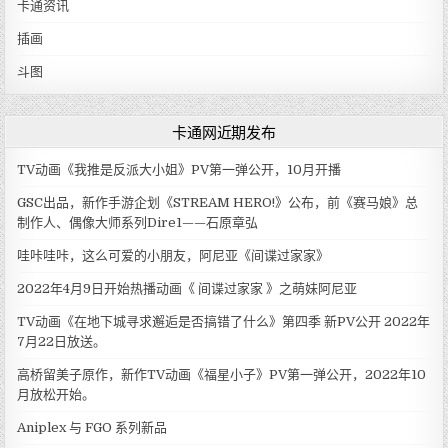
卡通资讯
插画
斗图
卡通网近期发布
TV动画《我推是反派大小姐》PV第一弹公开，10月开播
GSC出品，新作手游企划《STREAM HERO!》公布，前《赛马娘》总
制作人、偶像大师系列Dire1——石原章弘
哇咔哇咔，这么可爱的小朋友，阿尼亚《间谍过家家》
2022年4月9日开始热播动画《 间谍过家家 》之萌妹阿尼亚
TV动画《在地下城寻求邂逅是否搞错了什么》第四季 新PV公开 2022年
7月22日放送。
高桥留美子原作，新作TV动画《福星小子》PV第一弹公开，2022年10
月放松开始。
Aniplex 与 FGO 系列新品