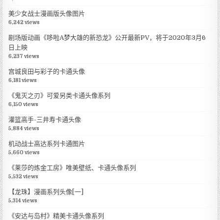
美少女战士漫画版头像图片
6,242 views
剧场版动画《哆啦A梦大雄的新恐龙》公开最新PV，将于2020年3月6
日上映
6,237 views
宫城良田与彩子的卡通头像
6,181 views
《鬼灭之刃》可爱另类卡通头像系列
6,150 views
灌篮高手-三井寿卡通头像
5,884 views
机动战士高达系列卡通图片
5,660 views
《莱莎的炼金工房》唯美壁纸、卡通头像系列
5,532 views
【龙珠】漫画系列头像[一]
5,314 views
《安达与岛村》精美卡通头像系列