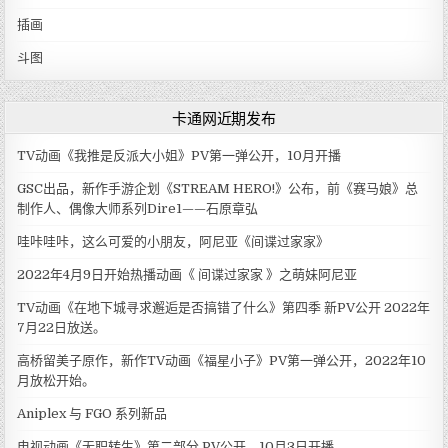
插画
斗图
卡通网近期发布
TV动画《我推是反派大小姐》PV第一弹公开，10月开播
GSC出品，新作手游企划《STREAM HERO!》公布，前《赛马娘》总
制作人、偶像大师系列Dire1——石原章弘
哇咔哇咔，这么可爱的小朋友，阿尼亚《间谍过家家》
2022年4月9日开始热播动画《 间谍过家家 》之萌妹阿尼亚
TV动画《在地下城寻求邂逅是否搞错了什么》第四季 新PV公开 2022年
7月22日放送。
高桥留美子原作，新作TV动画《福星小子》PV第一弹公开，2022年10
月放松开始。
Aniplex 与 FGO 系列新品
电视动画《无职转生》第二部分 PV公开，10月3日开播。