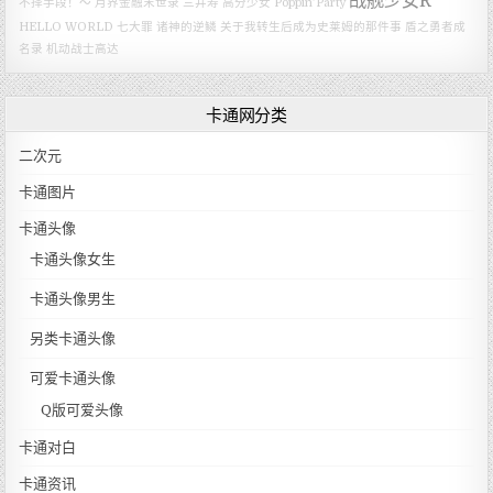
战舰少女R
不择手段！～
月界金融末世录
三井寿
高分少女
Poppin’Party
HELLO WORLD
七大罪 诸神的逆鳞
关于我转生后成为史莱姆的那件事
盾之勇者成
名录
机动战士高达
卡通网分类
二次元
卡通图片
卡通头像
卡通头像女生
卡通头像男生
另类卡通头像
可爱卡通头像
Q版可爱头像
卡通对白
卡通资讯