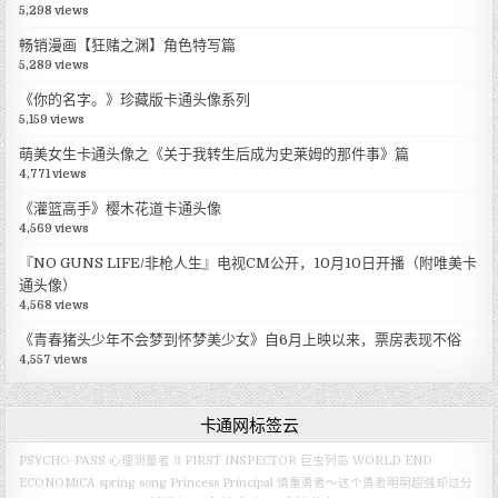
5,298 views
畅销漫画【狂赌之渊】角色特写篇
5,289 views
《你的名字。》珍藏版卡通头像系列
5,159 views
萌美女生卡通头像之《关于我转生后成为史莱姆的那件事》篇
4,771 views
《灌篮高手》樱木花道卡通头像
4,569 views
『NO GUNS LIFE/非枪人生』电视CM公开，10月10日开播（附唯美卡
通头像）
4,568 views
《青春猪头少年不会梦到怀梦美少女》自6月上映以来，票房表现不俗
4,557 views
卡通网标签云
PSYCHO-PASS 心理测量者 3 FIRST INSPECTOR
巨虫列岛
WORLD END
ECONOMiCA
spring song
Princess Principal
慎重勇者～这个勇者明明超强却过分