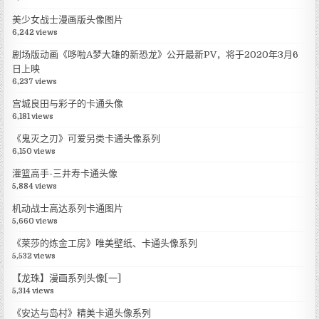
美少女战士漫画版头像图片
6,242 views
剧场版动画《哆啦A梦大雄的新恐龙》公开最新PV，将于2020年3月6
日上映
6,237 views
宫城良田与彩子的卡通头像
6,181 views
《鬼灭之刃》可爱另类卡通头像系列
6,150 views
灌篮高手-三井寿卡通头像
5,884 views
机动战士高达系列卡通图片
5,660 views
《莱莎的炼金工房》唯美壁纸、卡通头像系列
5,532 views
【龙珠】漫画系列头像[一]
5,314 views
《安达与岛村》精美卡通头像系列