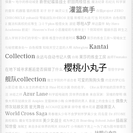
新世纪福音战士
织田肉桂信长
慎重～
哈尔的移动城堡
魔法纪录
石纪元
科学家
灌篮高手
的童年
机器猫
猫的报恩
彩子
妙子
幽灵公主
白猫project ZERO
CHRONICLE
yohan12
弩级战队H×EROS
龙猫
新樱花大战
叮当
时光碎片
白色相簿
哆啦A梦
2
魔法科高校的劣等生
コミケplus
租借女友
波妞
岸边露伴
My Hero
Academia
前说！
Heaven's Feel
小恶魔缇莉与救世主！?
侧耳倾听
猫娘乐园
转生之
sao
后入学到子孙们的学校～
彼得·格里尔的贤者时间
莱莎的炼金工房～常暗女王
Kantai
与秘密藏身处～
白色相簿
知晓天空之蓝的人啊
Afterglow
Collection
永远与自动书记人偶
莱莎的炼金工房
白箱
画师Tsunako
櫻桃小丸子
在地下城寻求邂逅是否搞错了什么
怪怪守护神
舰队collection
可爱的狗狗头像
魔王学院的不适合者
约定的梦幻岛
火影忍者
路人女主的养成方法 Fine
时光沙漏
你的名字。
《Re:从零开始的异世界生
Azur Lane
活 冰结之绊
科学超电磁炮
异世界四重奏
来自深渊：深魂的黎明
偶
偶像大
像大师灰姑娘女孩
Aniplex
龙猫妹妹小梅
众神眷顾的男人
悬崖上的金鱼公主
师灰姑娘女孩 星光舞台
超级赛亚人
ACCA13区监察课
掠夺者
樱木花道
World Cross Saga
青春猪头少年不会梦到怀梦美少女
月岛雯
Dr.STONE
美少女战士
插画家
高校舰队
魔女宅急便琪琪
成为神之日
Boarding School Juliet
知世俊
海贼王
来自多彩世界的明天
SHAFT
小书痴的下克上～为了成为图书管理员