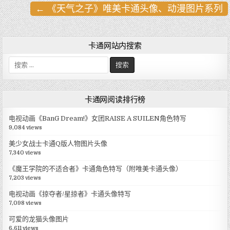
← 《天气之子》唯美卡通头像、动漫图片系列
文
章
导
卡通网站内搜索
航
搜
索
:
卡通网阅读排行榜
电视动画《BanG Dream!》女团RAISE A SUILEN角色特写
9,084 views
美少女战士卡通Q版人物图片头像
7,340 views
《魔王学院的不适合者》卡通角色特写（附唯美卡通头像）
7,203 views
电视动画《掠夺者/星掠者》卡通头像特写
7,098 views
可爱的龙猫头像图片
6,611 views