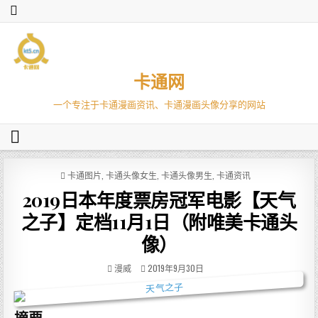
卡通网
一个专注于卡通漫画资讯、卡通漫画头像分享的网站
P
卡通图片
,
卡通头像女生
,
卡通头像男生
,
卡通资讯
O
2019日本年度票房冠军电影【天气
S
T
之子】定档11月1日（附唯美卡通头
E
D
像）
I
N
漫威
2019年9月30日
摘要