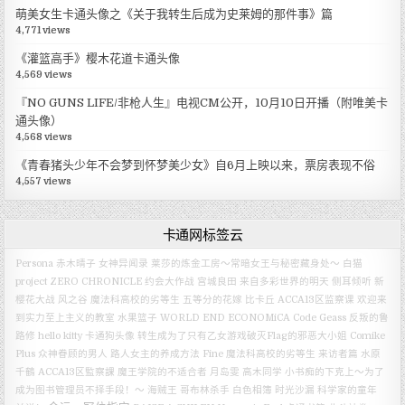
萌美女生卡通头像之《关于我转生后成为史莱姆的那件事》篇
4,771 views
《灌篮高手》樱木花道卡通头像
4,569 views
『NO GUNS LIFE/非枪人生』电视CM公开，10月10日开播（附唯美卡
通头像）
4,568 views
《青春猪头少年不会梦到怀梦美少女》自6月上映以来，票房表现不俗
4,557 views
卡通网标签云
Persona
赤木晴子
女神异闻录
莱莎的炼金工房～常暗女王与秘密藏身处～
白猫
project ZERO CHRONICLE
约会大作战
宫城良田
来自多彩世界的明天
侧耳倾听
新
樱花大战
风之谷
魔法科高校的劣等生
五等分的花嫁
比卡丘
ACCA13区监察课
欢迎来
到实力至上主义的教室
水果篮子
WORLD END ECONOMiCA
Code Geass 反叛的鲁
路修
hello kitty
卡通狗头像
转生成为了只有乙女游戏破灭Flag的邪恶大小姐
Comike
Plus
众神眷顾的男人
路人女主的养成方法 Fine
魔法科高校的劣等生 来访者篇
水原
千鶴
ACCA13区監察課
魔王学院的不适合者
月岛雯
高木同学
小书痴的下克上～为了
成为图书管理员不择手段！～
海贼王
哥布林杀手
白色相簿
时光沙漏
科学家的童年