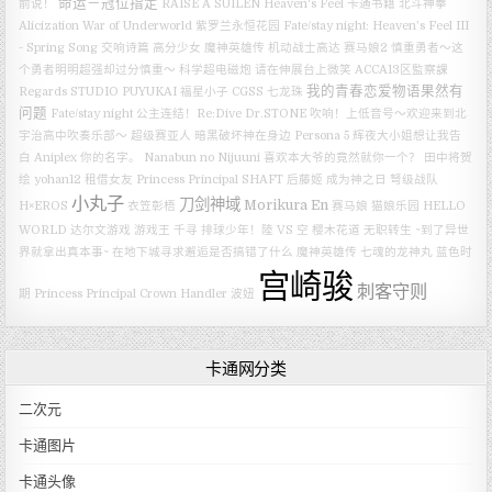
命运－冠位指定
前说！
RAISE A SUILEN
Heaven's Feel
卡通书籍
北斗神拳
Alicization War of Underworld
紫罗兰永恒花园
Fate/stay night: Heaven’s Feel III
- Spring Song
交响诗篇
高分少女
魔神英雄传
机动战士高达
赛马娘2
慎重勇者～这
个勇者明明超强却过分慎重～
科学超电磁炮
请在伸展台上微笑
ACCA13区監察課
我的青春恋爱物语果然有
Regards
STUDIO PUYUKAI
福星小子
CGSS
七龙珠
问题
Fate/stay night
公主连结！Re:Dive
Dr.STONE
吹响！上低音号～欢迎来到北
宇治高中吹奏乐部～
超级赛亚人
暗黑破坏神在身边
Persona 5
辉夜大小姐想让我告
白
Aniplex
你的名字。
Nanabun no Nijuuni
喜欢本大爷的竟然就你一个？
田中将贺
绘
yohan12
租借女友
Princess Principal
SHAFT
后藤姬
成为神之日
弩级战队
小丸子
刀剑神域
Morikura En
H×EROS
衣笠彰梧
赛马娘
猫娘乐园
HELLO
WORLD
达尔文游戏
游戏王
千寻
排球少年！陸 VS 空
樱木花道
无职转生 ~到了异世
界就拿出真本事~
在地下城寻求邂逅是否搞错了什么
魔神英雄传 七魂的龙神丸
蓝色时
宫崎骏
刺客守则
期
Princess Principal Crown Handler
波妞
卡通网分类
二次元
卡通图片
卡通头像