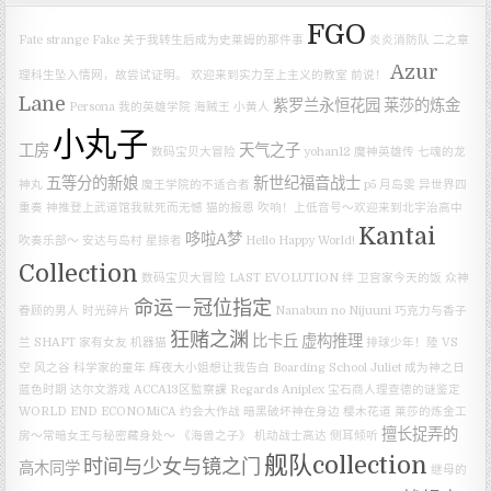
FGO
Fate strange Fake
关于我转生后成为史莱姆的那件事
炎炎消防队 二之章
Azur
理科生坠入情网，故尝试证明。
欢迎来到实力至上主义的教室
前说！
Lane
紫罗兰永恒花园
莱莎的炼金
Persona
我的英雄学院
海贼王
小黄人
小丸子
工房
天气之子
数码宝贝大冒险
yohan12
魔神英雄传 七魂的龙
五等分的新娘
新世纪福音战士
神丸
魔王学院的不适合者
p5
月岛雯
异世界四
重奏
神推登上武道馆我就死而无憾
猫的报恩
吹响！上低音号～欢迎来到北宇治高中
Kantai
哆啦A梦
吹奏乐部～
安达与岛村
星掠者
Hello Happy World!
Collection
数码宝贝大冒险 LAST EVOLUTION 绊
卫宫家今天的饭
众神
命运－冠位指定
眷顾的男人
时光碎片
Nanabun no Nijuuni
巧克力与香子
狂赌之渊
比卡丘
虚构推理
兰
SHAFT
家有女友
机器猫
排球少年！陸 VS
空
风之谷
科学家的童年
辉夜大小姐想让我告白
Boarding School Juliet
成为神之日
蓝色时期
达尔文游戏
ACCA13区監察課 Regards
Aniplex
宝石商人理查德的谜鉴定
WORLD END ECONOMiCA
约会大作战
暗黑破坏神在身边
樱木花道
莱莎的炼金工
擅长捉弄的
房～常暗女王与秘密藏身处～
《海兽之子》
机动战士高达
侧耳倾听
舰队collection
时间与少女与镜之门
高木同学
继母的