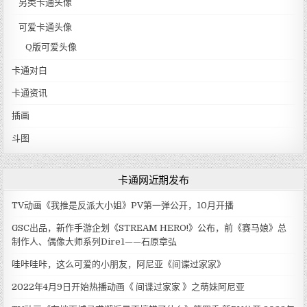
另类卡通头像
可爱卡通头像
Q版可爱头像
卡通对白
卡通资讯
插画
斗图
卡通网近期发布
TV动画《我推是反派大小姐》PV第一弹公开，10月开播
GSC出品，新作手游企划《STREAM HERO!》公布，前《赛马娘》总
制作人、偶像大师系列Dire1——石原章弘
哇咔哇咔，这么可爱的小朋友，阿尼亚《间谍过家家》
2022年4月9日开始热播动画《 间谍过家家 》之萌妹阿尼亚