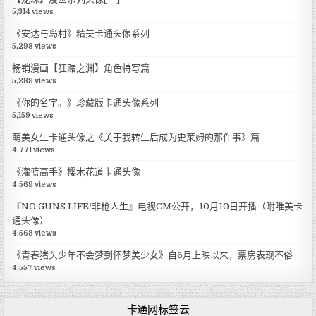
5,314 views
《安达与岛村》精美卡通头像系列
5,298 views
畅销漫画【狂赌之渊】角色特写篇
5,289 views
《你的名字。》珍藏版卡通头像系列
5,159 views
萌美女生卡通头像之《关于我转生后成为史莱姆的那件事》篇
4,771 views
《灌篮高手》樱木花道卡通头像
4,569 views
『NO GUNS LIFE/非枪人生』电视CM公开，10月10日开播（附唯美卡
通头像）
4,568 views
《青春猪头少年不会梦到怀梦美少女》自6月上映以来，票房表现不俗
4,557 views
卡通网标签云