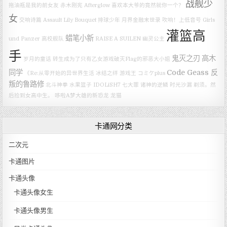
战舰少
拖油瓶是我的前女友
赤木刚宪
Afterglow
喜欢本大爷的竟然就你一个？
女
交响诗篇
Assault Lily Bouquet
排球少年
月界金融末世录
吹响！上低音号
Girls
灌篮高
蜡笔小新
und Panzer
高校舰队
RAISE A SUILEN
幽灵公主
手
鬼灭之刃
高木
岁月的童话
转生成为了只有乙女游戏破灭Flag的邪恶大小姐
同学
Code Geass 反
《Re:从零开始的异世界生活 冰结之绊
游戏王
コミケplus
叛的鲁路修
北斗神拳
水果篮子
IDOLiSH7
七大罪 诸神的逆鳞
时光沙漏
剃须。然
后捡到女高中生。
哆啦A梦大雄的新恐龙
龙猫
卡通网分类
二次元
卡通图片
卡通头像
卡通头像女生
卡通头像男生