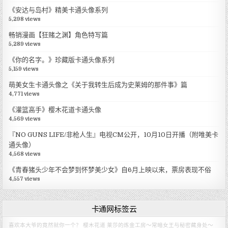
《安达与岛村》精美卡通头像系列
5,298 views
畅销漫画【狂赌之渊】角色特写篇
5,289 views
《你的名字。》珍藏版卡通头像系列
5,159 views
萌美女生卡通头像之《关于我转生后成为史莱姆的那件事》篇
4,771 views
《灌篮高手》樱木花道卡通头像
4,569 views
『NO GUNS LIFE/非枪人生』电视CM公开，10月10日开播（附唯美卡
通头像）
4,568 views
《青春猪头少年不会梦到怀梦美少女》自6月上映以来，票房表现不俗
4,557 views
卡通网标签云
喜欢本大爷的竟然就你一个？
樱木花道
莱莎的炼金工房～常暗女王与秘密藏身处～