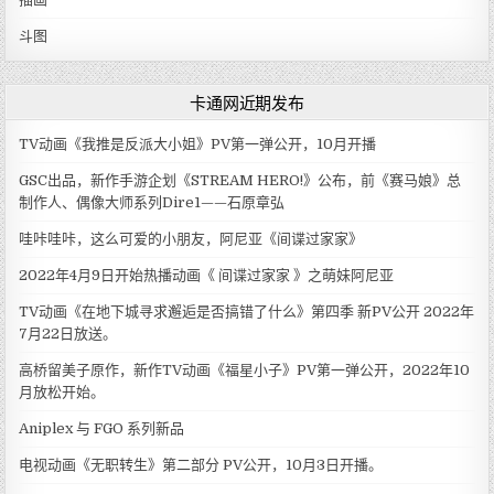
斗图
卡通网近期发布
TV动画《我推是反派大小姐》PV第一弹公开，10月开播
GSC出品，新作手游企划《STREAM HERO!》公布，前《赛马娘》总
制作人、偶像大师系列Dire1——石原章弘
哇咔哇咔，这么可爱的小朋友，阿尼亚《间谍过家家》
2022年4月9日开始热播动画《 间谍过家家 》之萌妹阿尼亚
TV动画《在地下城寻求邂逅是否搞错了什么》第四季 新PV公开 2022年
7月22日放送。
高桥留美子原作，新作TV动画《福星小子》PV第一弹公开，2022年10
月放松开始。
Aniplex 与 FGO 系列新品
电视动画《无职转生》第二部分 PV公开，10月3日开播。