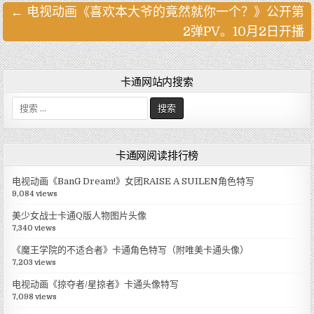
← 电视动画《喜欢本大爷的竟然就你一个？》公开第
文
2弹PV。10月2日开播
章
导
航
卡通网站内搜索
搜
索
:
卡通网阅读排行榜
电视动画《BanG Dream!》女团RAISE A SUILEN角色特写
9,084 views
美少女战士卡通Q版人物图片头像
7,340 views
《魔王学院的不适合者》卡通角色特写（附唯美卡通头像）
7,203 views
电视动画《掠夺者/星掠者》卡通头像特写
7,098 views