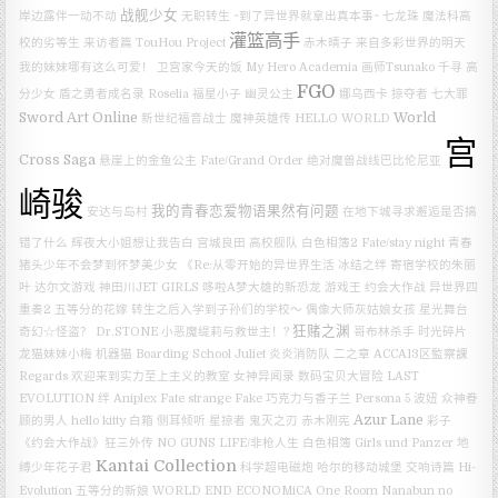
战舰少女
岸边露伴一动不动
无职转生 ~到了异世界就拿出真本事~
七龙珠
魔法科高
灌篮高手
校的劣等生 来访者篇
TouHou Project
赤木晴子
来自多彩世界的明天
我的妹妹哪有这么可爱！
卫宫家今天的饭
My Hero Academia
画师Tsunako
千寻
高
FGO
分少女
盾之勇者成名录
Roselia
福星小子
幽灵公主
娜乌西卡
掠夺者
七大罪
Sword Art Online
World
新世纪福音战士
魔神英雄传
HELLO WORLD
宫
Cross Saga
悬崖上的金鱼公主
Fate/Grand Order 绝对魔兽战线巴比伦尼亚
崎骏
我的青春恋爱物语果然有问题
安达与岛村
在地下城寻求邂逅是否搞
错了什么
辉夜大小姐想让我告白
宫城良田
高校舰队
白色相簿2
Fate/stay night
青春
猪头少年不会梦到怀梦美少女
《Re:从零开始的异世界生活 冰结之绊
寄宿学校的朱丽
叶
达尔文游戏
神田川JET GIRLS
哆啦A梦大雄的新恐龙
游戏王
约会大作战
异世界四
重奏2
五等分的花嫁
转生之后入学到子孙们的学校～
偶像大师灰姑娘女孩 星光舞台
狂赌之渊
奇幻☆怪盗？
Dr.STONE
小恶魔缇莉与救世主！?
哥布林杀手
时光碎片
龙猫妹妹小梅
机器猫
Boarding School Juliet
炎炎消防队 二之章
ACCA13区監察課
Regards
欢迎来到实力至上主义的教室
女神异闻录
数码宝贝大冒险 LAST
EVOLUTION 绊
Aniplex
Fate strange Fake
巧克力与香子兰
Persona 5
波妞
众神眷
Azur Lane
顾的男人
hello kitty
白箱
侧耳倾听
星掠者
鬼灭之刃
赤木刚宪
彩子
《约会大作战》狂三外传
NO GUNS LIFE/非枪人生
白色相簿
Girls und Panzer
地
Kantai Collection
缚少年花子君
科学超电磁炮
哈尔的移动城堡
交响诗篇 Hi-
Evolution
五等分的新娘
WORLD END ECONOMiCA
One Room
Nanabun no