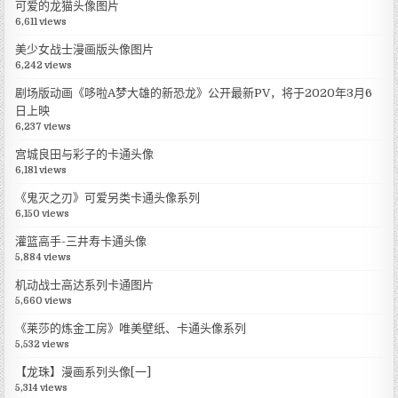
可爱的龙猫头像图片
6,611 views
美少女战士漫画版头像图片
6,242 views
剧场版动画《哆啦A梦大雄的新恐龙》公开最新PV，将于2020年3月6
日上映
6,237 views
宫城良田与彩子的卡通头像
6,181 views
《鬼灭之刃》可爱另类卡通头像系列
6,150 views
灌篮高手-三井寿卡通头像
5,884 views
机动战士高达系列卡通图片
5,660 views
《莱莎的炼金工房》唯美壁纸、卡通头像系列
5,532 views
【龙珠】漫画系列头像[一]
5,314 views