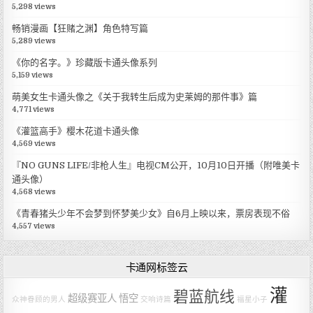
5,298 views
畅销漫画【狂赌之渊】角色特写篇
5,289 views
《你的名字。》珍藏版卡通头像系列
5,159 views
萌美女生卡通头像之《关于我转生后成为史莱姆的那件事》篇
4,771 views
《灌篮高手》樱木花道卡通头像
4,569 views
『NO GUNS LIFE/非枪人生』电视CM公开，10月10日开播（附唯美卡
通头像）
4,568 views
《青春猪头少年不会梦到怀梦美少女》自6月上映以来，票房表现不俗
4,557 views
卡通网标签云
灌
碧蓝航线
超级赛亚人
悟空
众神眷顾的男人
交响诗篇
福星小子