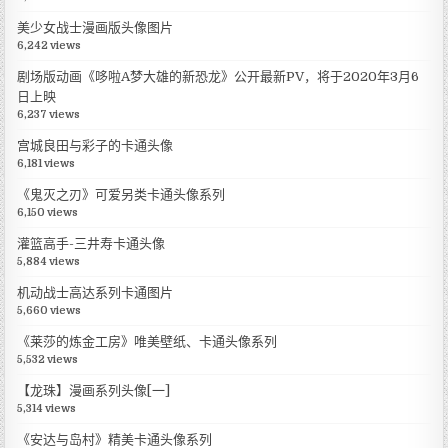
美少女战士漫画版头像图片
6,242 views
剧场版动画《哆啦A梦大雄的新恐龙》公开最新PV，将于2020年3月6
日上映
6,237 views
宫城良田与彩子的卡通头像
6,181 views
《鬼灭之刃》可爱另类卡通头像系列
6,150 views
灌篮高手-三井寿卡通头像
5,884 views
机动战士高达系列卡通图片
5,660 views
《莱莎的炼金工房》唯美壁纸、卡通头像系列
5,532 views
【龙珠】漫画系列头像[一]
5,314 views
《安达与岛村》精美卡通头像系列