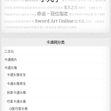
高木同学
幻想
新樱花大战
魔王学院的不适合者 ～史上最强的魔
鬼灭之刃
王始祖
继母的拖油瓶是我的前女友
异世界四重奏
海贼王
《海兽之子》
命运－冠位指定
Poppin’Party
spring song
魔王学院的不适合者
关于我转
Sword Art Online
比卡丘
生后成为史莱姆的那件事
吹响！上低音号
～欢迎来到北宇治高中吹奏乐部～
家有女友
数码宝贝大冒险
卡通网分类
二次元
卡通图片
卡通头像
卡通头像女生
卡通头像男生
另类卡通头像
可爱卡通头像
Q版可爱头像