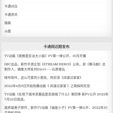
卡通对白
卡通资讯
插画
斗图
卡通网近期发布
TV动画《我推是反派大小姐》PV第一弹公开，10月开播
GSC出品，新作手游企划《STREAM HERO!》公布，前《赛马娘》总
制作人、偶像大师系列Dire1——石原章弘
哇咔哇咔，这么可爱的小朋友，阿尼亚《间谍过家家》
2022年4月9日开始热播动画《 间谍过家家 》之萌妹阿尼亚
TV动画《在地下城寻求邂逅是否搞错了什么》第四季 新PV公开 2022年
7月22日放送。
高桥留美子原作，新作TV动画《福星小子》PV第一弹公开，2022年10
月放松开始。