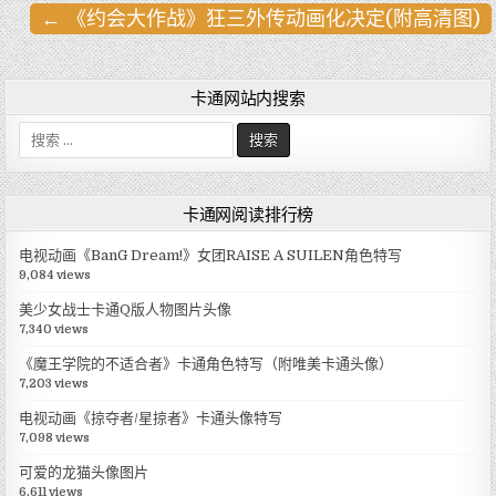
← 《约会大作战》狂三外传动画化决定(附高清图)
文
章
导
卡通网站内搜索
航
搜
索
:
卡通网阅读排行榜
电视动画《BanG Dream!》女团RAISE A SUILEN角色特写
9,084 views
美少女战士卡通Q版人物图片头像
7,340 views
《魔王学院的不适合者》卡通角色特写（附唯美卡通头像）
7,203 views
电视动画《掠夺者/星掠者》卡通头像特写
7,098 views
可爱的龙猫头像图片
6,611 views