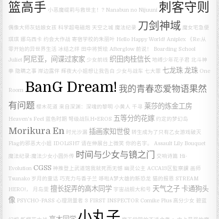
篮高手
刺客守则
小恶魔缇莉与救世主！?
Nanabun no Nijuuni
刀剑神域
偶像大师灰姑娘女孩
科学超电磁炮
天空之城
魔法纪录
魔女宅急便
琪琪
娜乌西卡
约会大作战
寄宿学校的朱丽叶
Hello Happy World!
Aniplex
《Re:从
零开始的异世界生活 冰结之绊
田中将贺绘
Afterglow
前说！
Boarding School
阿尼亚，间谍过家家
织田肉桂信长
Juliet
少女前线
地缚少年花子君
北斗神
七龙珠
龙珠
拳
隐瞒之事
岸边露伴
辉夜大小姐想让我告白
少女与战车
七大罪
One
BanG Dream!
我的青春恋爱物语果然
Room
有问题
莱莎的炼金工房
樱木花道
来自深渊：深魂的黎明
小黄人
千寻
五等分的花嫁
Heaven's Feel
蓝色时期
弩级战队H×EROS
约定的梦幻岛
Morikura En
插画家知世俊
时光沙漏
转生成为了只有乙女游戏破灭
Flag的邪恶大小姐
IDOLiSH7
请在伸展台上微笑
你的名字。
Assault Lily Bouquet
时间与少女与镜之门
魔法纪录:魔法少女小圆外传
交响诗篇 Hi-
CGSS
Evolution
神推登上武道馆我就死而无憾
幽灵公主
ACCA13区監察課
画师
Tsunako
岁月的童话
巧克力与香子兰
哆啦A梦大雄的新恐龙
猫的报恩
STREAM
擅长捉弄的高木同学
天气之子
卡通狗头
HERO!，
月岛雯
宇宙战舰大和号
像
PSYCHO-PASS 心理测量者 3 FIRST INSPECTOR
Comike Plus
高分少女
碧蓝
小丸子