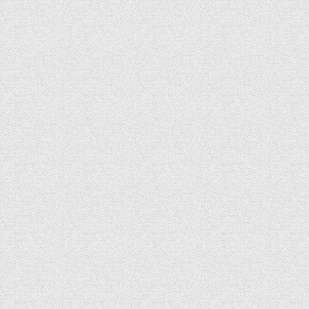
章
导
航