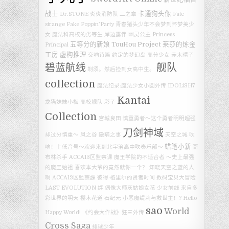
战士
卡通狗头像
Dr.STONE
炎炎消防队 二之章
Fate
strange Fake
Poppin’Party
青春猪头少年不会梦到怀梦美少
女
魔法科高校的劣等生
岸边露伴
幽灵公主
Princess
五等分的新娘
TouHou Project
莱莎的炼金
Principal
工房
虚构推理
交响诗篇
约定的梦幻岛
高分少女
赤木晴子
碧蓝航线
舰队
剃须。然后捡到女高中生。
collection
魔法纪录:魔法少女小圆外传
IDOLiSH7
Kantai
龙猫妹妹小梅
高校舰队
彩子
Collection
宫城良田
慎重勇者～这个勇者明明超强
刀剑神域
却过分慎重～
风之谷
隐瞒之事
天空之城
吹
蜡笔小新
响！上低音号～欢迎来到北宇治高中吹奏乐部～
哥
布林杀手
ACCA13区监察课
魔王学院的不适合者 ～史上最强
的魔王始祖
喜欢本大爷的竟然就你一个？
知晓天空之蓝的人
啊
ACCA13区監察課
彼得·格里尔的贤者时间
数码宝贝大冒险
LAST EVOLUTION 绊
偶像大师灰姑娘女孩
少女前线
来自多
彩世界的明天
樱木花道
石纪元
小恶魔缇莉与救世主！?
Hello
sao
World
Happy World!
《约会大作战》狂三外传
Cross Saga
排球少年