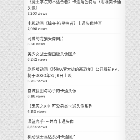
《魔王学院的不适合者》卡通角色特写（附唯美卡通
头像）
7,203 views
电视动画《掠夺者/星掠者》卡通头像特写
7,098 views
可爱的龙猫头像图片
6,611 views
美少女战士漫画版头像图片
6,242 views
剧场版动画《哆啦A梦大雄的新恐龙》公开最新PV，
将于2020年3月6日上映
6,237 views
宫城良田与彩子的卡通头像
6,181 views
《鬼灭之刃》可爱另类卡通头像系列
6,150 views
灌篮高手-三井寿卡通头像
5,884 views
机动战士高达系列卡通图片