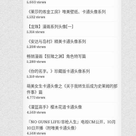
5,660 views
《莱莎的炼金工房》唯美壁纸、卡通头像系列
5,532 views
【龙珠】漫画系列头像[一]
5,314 views
《安达与岛村》精美卡通头像系列
5,298 views
畅销漫画【狂赌之渊】角色特写篇
5,289 views
《你的名字。》珍藏版卡通头像系列
5,159 views
萌美女生卡通头像之《关于我转生后成为史莱姆的那
件事》篇
4,771 views
《灌篮高手》樱木花道卡通头像
4,569 views
『NO GUNS LIFE/非枪人生』电视CM公开，10月
10日开播（附唯美卡通头像）
4,568 views