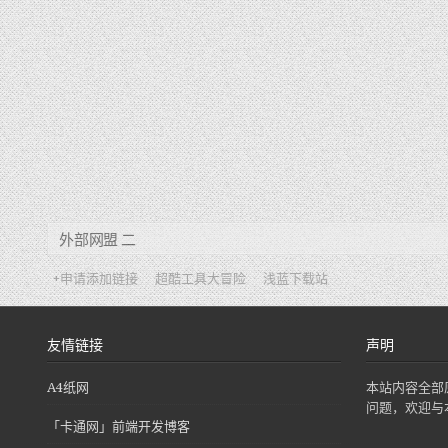
外部网盟 二
+申请添加链接
超酷工具大冒险
浅蓝下载站
友情链接
声明
A4纸网
本站内容全部
问题，欢迎与
「卡通网」前端开发博客