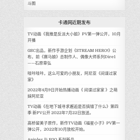
斗图
卡通网近期发布
TV动画《我推是反派大小姐》PV第一弹公开，10月
开播
GSC出品，新作手游企划《STREAM HERO!》公
布，前《赛马娘》总制作人、偶像大师系列Dire1
——石原章弘
哇咔哇咔，这么可爱的小朋友，阿尼亚《间谍过家
家》
2022年4月9日开始热播动画《 间谍过家家 》之萌
妹阿尼亚
TV动画《在地下城寻求邂逅是否搞错了什么》第四
季 新PV公开 2022年7月22日放送。
高桥留美子原作，新作TV动画《福星小子》PV第一
弹公开，2022年10月放松开始。
Aniplex 与 FGO 系列新品