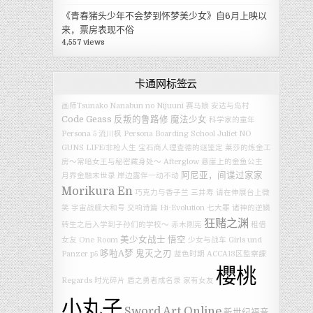
《青春猪头少年不会梦到怀梦美少女》自6月上映以
来，票房表现不俗
4,557 views
卡通网标签云
画师Tsunako
Nanabun no Nijuuni
赛马娘
安达与岛村
Code Geass 反叛的鲁路修
魔法少女
科学家的童年
Persona 5
流川枫
Persona
Boarding School Juliet
NO
GUNS LIFE/非枪人生
宝石商人理查德的谜鉴定
莱莎的炼金工
房～常暗女王与秘密藏身处～
Afterglow
悬崖上的金鱼公主
阿尼亚，间谍过家家
月界金融末世录
岸边露伴一动不动
Morikura En
巧克力与香子兰
三井寿
请在伸展台上微
笑
宇宙战舰大和号
交响诗篇 Hi-Evolution
七大罪 诸神的逆鳞
狂赌之渊
转生之后入学到子孙们的学校～
赤木刚宪
租借
美少女战士
悟空
女友
One Room
少女与战车
Girls und
哆啦A梦
鬼灭之刃
Panzer
p5
蓝色时期
ACCA13区監察課
櫻桃
Regards
时光碎片
盾之勇者成名录
家有女友
小丸子
Sword Art Online
新世纪福音