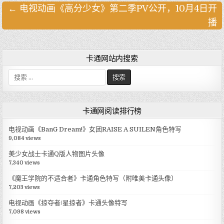
← 电视动画《高分少女》第二季PV公开，10月4日开
文
播
章
导
航
卡通网站内搜索
搜
索
:
卡通网阅读排行榜
电视动画《BanG Dream!》女团RAISE A SUILEN角色特写
9,084 views
美少女战士卡通Q版人物图片头像
7,340 views
《魔王学院的不适合者》卡通角色特写（附唯美卡通头像）
7,203 views
电视动画《掠夺者/星掠者》卡通头像特写
7,098 views