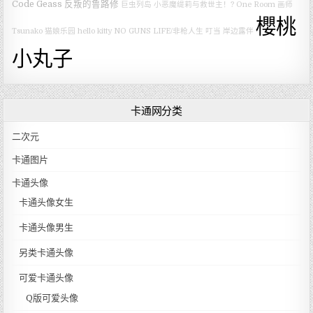
Code Geass 反叛的鲁路修
巨虫列岛
小恶魔缇莉与救世主！?
One Room
画师
櫻桃
Tsunako
猫娘乐园
hello kitty
NO GUNS LIFE/非枪人生
叮当
岸边露伴
小丸子
卡通网分类
二次元
卡通图片
卡通头像
卡通头像女生
卡通头像男生
另类卡通头像
可爱卡通头像
Q版可爱头像