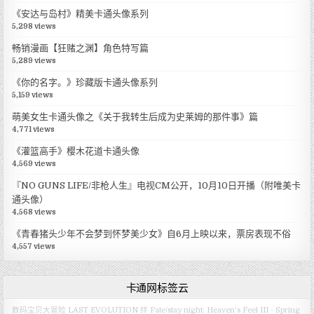
《安达与岛村》精美卡通头像系列
5,298 views
畅销漫画【狂赌之渊】角色特写篇
5,289 views
《你的名字。》珍藏版卡通头像系列
5,159 views
萌美女生卡通头像之《关于我转生后成为史莱姆的那件事》篇
4,771 views
《灌篮高手》樱木花道卡通头像
4,569 views
『NO GUNS LIFE/非枪人生』电视CM公开，10月10日开播（附唯美卡
通头像）
4,568 views
《青春猪头少年不会梦到怀梦美少女》自6月上映以来，票房表现不俗
4,557 views
卡通网标签云
数码宝贝大冒险 LAST EVOLUTION 绊
Fate/stay night: Heaven’s Feel III - Spring