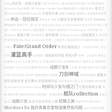
阿尼亚，间谍过家家
Song
巧克力与香子兰
魔法科高校的劣等生
科学超电磁炮
鬼灭之
Heaven's Feel
隐瞒之事
Persona
Comike Plus
魔神英雄传 七魂的龙神丸
刃
可爱狗头像
ACCA13区監察課 Regards
海贼王娜美篇
神推登上武道馆我就死而
命运－冠位指定
小魔女宅急便琪琪
TouHou
无憾
家有女友
波妞
月岛雯
Project
排球少年！陸 VS 空
Alicization War of Underworld
安达与岛村
奇幻☆怪
盗？
PSYCHO-PASS 心理测量者 3 FIRST INSPECTOR
Afterglow
交响诗篇 Hi-
蜡笔小新
虚构推理
超级赛亚人
Evolution
哥布林杀手
Drifting Dragons
薇尔莉
特·伊芙加登
My Hero Academia
吹响！上低音号～欢迎来到北宇治高中吹奏乐部～
Fate/Grand Order
新世纪福音战士
小黄人
《约会大作战》狂三
灌篮高手
插画家知世俊
哆啦A梦
外传
高校舰队
吹响！上低音号
悬崖上
的金鱼公主
p5
七大罪
高分少女
宇宙战舰大和号
众神眷顾的男人
幽灵公主
寄宿学校
战舰少女R
的朱丽叶
ACCA13区监察课
明日方舟
三井寿
赛马娘
知晓天空之蓝的
刀剑神域
偶像大
人啊
约会大作战
SHAFT
魔神英雄传
机器猫
异世界四重奏
师灰姑娘女孩 星光舞台
织田肉桂信长
欢迎来到实力至上主义的教室
田中将贺
时间与少女与镜之门
可爱的狗狗头像
绘
Persona 5
Darwin's Game
球
舰队collection
咏
哆啦A梦大雄的新恐龙
来自深渊：深魂的黎明
游戏王
战舰少女
狂赌之渊
永远与自动书记人偶
战×恋
怪怪守护神
娜乌西卡
Morikura En
我的青春恋爱物语果然有问题
nami
女神异闻录