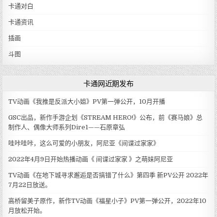
卡通对白
卡通资讯
插画
斗图
卡通网近期发布
TV动画《我推是反派大小姐》PV第一弹公开，10月开播
GSC出品，新作手游企划《STREAM HERO!》公布，前《赛马娘》总
制作人、偶像大师系列Dire1——石原章弘
哇咔哇咔，这么可爱的小朋友，阿尼亚《间谍过家家》
2022年4月9日开始热播动画《 间谍过家家 》之萌妹阿尼亚
TV动画《在地下城寻求邂逅是否搞错了什么》第四季 新PV公开 2022年
7月22日放送。
高桥留美子原作，新作TV动画《福星小子》PV第一弹公开，2022年10
月放松开始。