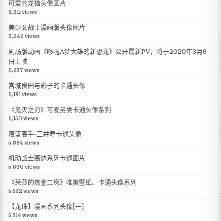
可爱的龙猫头像图片
6,611 views
美少女战士漫画版头像图片
6,242 views
剧场版动画《哆啦A梦大雄的新恐龙》公开最新PV，将于2020年3月6
日上映
6,237 views
宫城良田与彩子的卡通头像
6,181 views
《鬼灭之刃》可爱另类卡通头像系列
6,150 views
灌篮高手-三井寿卡通头像
5,884 views
机动战士高达系列卡通图片
5,660 views
《莱莎的炼金工房》唯美壁纸、卡通头像系列
5,532 views
【龙珠】漫画系列头像[一]
5,314 views