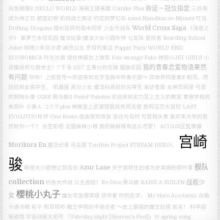
命运－冠位指定
白色相簿2
HELLO WORLD
海贼王娜美篇
Comike Plus
三井寿
成为神之日
碧蓝幻想
机动战士高达
约定的梦幻岛
nami
Nanabun no Nijuuni
叮当
World Cross Saga
Drifting Dragons
擅长捉弄的高木同学
少女与战车
《海兽之
子》
紫罗兰永恒花园
魔法纪录:魔法少女小圆外传
七龙珠
星掠者
Boarding School
Juliet
地缚少年花子君
幽灵公主
岁月的童话
Poppin’Party
WORLD END
ECONOMiCA
时光沙漏
请在伸展台上微笑
Fate strange Fake
神田川JET GIRLS
小
我的青春恋爱物语果然
恶魔缇莉与救世主！?
千寻
22/7
五等分的花嫁
猫娘乐园
有问题
吹响！上低音号～欢迎来到北宇治高中吹奏乐部～
异世界四重奏2
剃须。然
后捡到女高中生。
机器猫
高分少女
魔法科高校的劣等生 来访者篇
女神异闻录
可爱
的狗狗头像
CGSS
赛马娘2
Pastel*Palettes
欢迎来到实力至上主义的教室
寄宿学校的
朱丽叶
小黄人
コミケplus
神推登上武道馆我就死而无憾
数码宝贝大冒险 LAST
EVOLUTION 绊
One Room
插画家知世俊
安达与岛村
可爱狗头像
喜欢本大爷的竟
然就你一个？
衣笠彰梧
龙猫妹妹小梅
我的妹妹哪有这么可爱！
ACCA13区監察課
宫崎
Morikura En
魔法纪录
月岛雯
TouHou Project
STREAM HERO!，
骏
舰队
Azur Lane
辉夜大小姐想让我告白
关于我转生后成为史莱姆的那件事
collection
战舰少
约会大作战
公主连结！Re:Dive
赛马娘
RAISE A SUILEN
櫻桃小丸子
女
魔女宅急便琪琪
掠夺者
你的名字。
My Hero Academia
白箱
卡通书籍
彩子
侧耳倾听
魔王学院的不适合者 ～史上最强的魔王始祖
前言！
科学超
电磁炮
宇宙战舰大和号
「Fate/stay night [Heaven's Feel]」Ⅲ.spring song