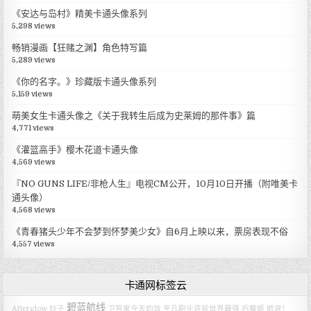
《安达与岛村》精美卡通头像系列
5,298 views
畅销漫画【狂赌之渊】角色特写篇
5,289 views
《你的名字。》珍藏版卡通头像系列
5,159 views
萌美女生卡通头像之《关于我转生后成为史莱姆的那件事》篇
4,771 views
《灌篮高手》樱木花道卡通头像
4,569 views
『NO GUNS LIFE/非枪人生』电视CM公开，10月10日开播（附唯美卡
通头像）
4,568 views
《青春猪头少年不会梦到怀梦美少女》自6月上映以来，票房表现不俗
4,557 views
卡通网标签云
碧蓝航线
Afterglow
妙子
卫宫家今天的饭
平凡职业造就世界最强
后藤姬
前说！