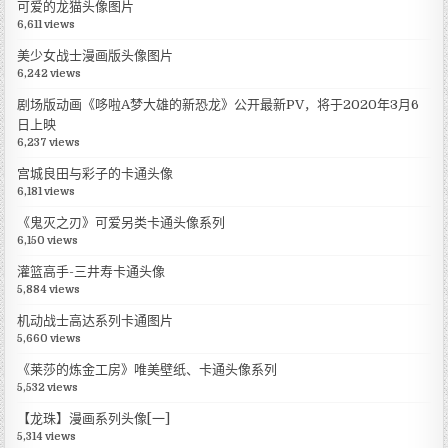
可爱的龙猫头像图片
6,611 views
美少女战士漫画版头像图片
6,242 views
剧场版动画《哆啦A梦大雄的新恐龙》公开最新PV，将于2020年3月6
日上映
6,237 views
宫城良田与彩子的卡通头像
6,181 views
《鬼灭之刃》可爱另类卡通头像系列
6,150 views
灌篮高手-三井寿卡通头像
5,884 views
机动战士高达系列卡通图片
5,660 views
《莱莎的炼金工房》唯美壁纸、卡通头像系列
5,532 views
【龙珠】漫画系列头像[一]
5,314 views