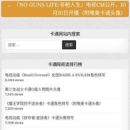
← 『NO GUNS LIFE/非枪人生』电视CM公开，10
文
月10日开播（附唯美卡通头像）
章
导
航
卡通网站内搜索
搜
索
:
卡通网阅读排行榜
电视动画《BanG Dream!》女团RAISE A SUILEN角色特写
9,084 views
美少女战士卡通Q版人物图片头像
7,340 views
《魔王学院的不适合者》卡通角色特写（附唯美卡通头像）
7,203 views
电视动画《掠夺者/星掠者》卡通头像特写
7,098 views