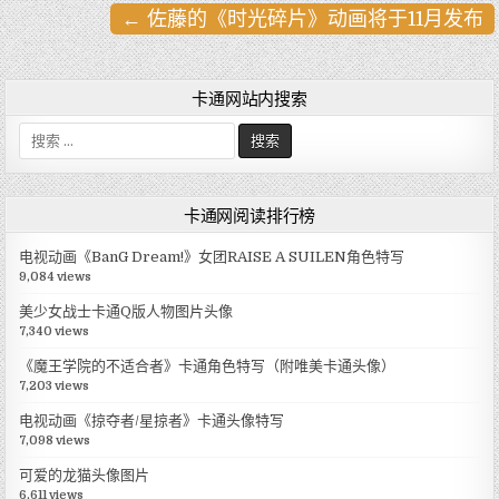
← 佐藤的《时光碎片》动画将于11月发布
文
章
导
卡通网站内搜索
航
搜
索
:
卡通网阅读排行榜
电视动画《BanG Dream!》女团RAISE A SUILEN角色特写
9,084 views
美少女战士卡通Q版人物图片头像
7,340 views
《魔王学院的不适合者》卡通角色特写（附唯美卡通头像）
7,203 views
电视动画《掠夺者/星掠者》卡通头像特写
7,098 views
可爱的龙猫头像图片
6,611 views