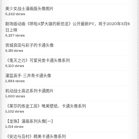
美少女战士漫画版头像图片
6,242 views
剧场版动画《哆啦A梦大雄的新恐龙》公开最新PV，将于2020年3月6
日上映
6,237 views
宫城良田与彩子的卡通头像
6,181 views
《鬼灭之刃》可爱另类卡通头像系列
6,150 views
灌篮高手-三井寿卡通头像
5,884 views
机动战士高达系列卡通图片
5,660 views
《莱莎的炼金工房》唯美壁纸、卡通头像系列
5,532 views
【龙珠】漫画系列头像[一]
5,314 views
《安达与岛村》精美卡通头像系列