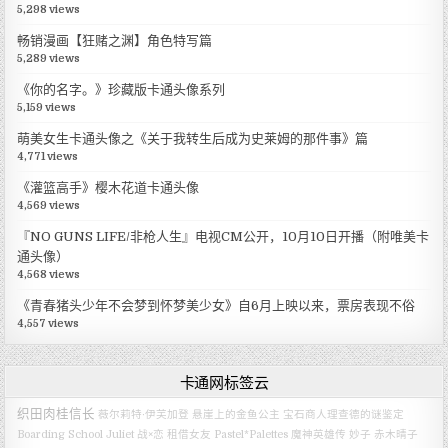
5,298 views
畅销漫画【狂赌之渊】角色特写篇
5,289 views
《你的名字。》珍藏版卡通头像系列
5,159 views
萌美女生卡通头像之《关于我转生后成为史莱姆的那件事》篇
4,771 views
《灌篮高手》樱木花道卡通头像
4,569 views
『NO GUNS LIFE/非枪人生』电视CM公开，10月10日开播（附唯美卡
通头像）
4,568 views
《青春猪头少年不会梦到怀梦美少女》自6月上映以来，票房表现不俗
4,557 views
卡通网标签云
织田肉桂信长
薇尔莉特·伊芙加登
悬崖上的金鱼公主
宝石商人理查德的谜鉴定
Boarding School Juliet
战×恋
租借女友
Pastel*Palettes
魔神英雄传
妙子
赤木晴子