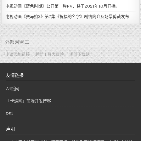
电视动画《蓝色时期》公开第一弹PV，将于2021年10月开播。
电视动画《赛马娘2》第7集《祝福的名字》剧情简介及场景剪裁发布！
外部网盟 二
+申请添加链接
超酷工具大冒险
浅蓝下载站
友情链接
A4纸网
「卡通网」前端开发博客
pui
声明