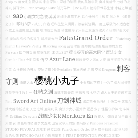
Aniplex
魔女宅急便琪琪
来自深渊：深魂的黎明
我的英雄学院
魔神英雄传 七魂的龙
神丸
排球少年
Fate strange Fake
时光碎片
《Re:从零开始的异世界生活 冰结之绊
前
sao
小魔女宅急便琪琪
说！
地缚少年花子君
请在伸展台上微笑
风之谷
《海兽
哆啦A梦
之子》
石纪元
白箱
理科生坠入情网，故尝试证明。
魔王学院的不适合者
～史上最强的魔王始祖
机动战士高达
转生成为了只有乙女游戏破灭Flag的邪恶大小
Fate/Grand Order
姐
魔法科高校的劣等生
新樱花大战
「Fate/stay
night [Heaven's Feel]」Ⅲ.spring song
蓝色时期
继母的拖油瓶是我的前女友
擅长捉弄的高木同学
魔法少女
Persona
田中将贺绘
猫娘乐园
IDOLiSH7
Azur Lane
悟空
Comike Plus
火影忍者
知晓天空之蓝的人啊
魔王学院的不适
刺客
合者
众神眷顾的男人
交响诗篇 Hi-Evolution
魔法纪录
龙猫
空挺Dragons
櫻桃小丸子
守则
隐瞒之事
小书痴的下克上～为了成为图书管
狂赌之渊
理员不择手段！～
海贼王娜美篇
星掠者
樱木花道
路人女主的养成方法
刀剑神域
Sword Art Online
Fine
娜乌西卡
吹响！上低音号
哆啦A
梦大雄的新恐龙
天空之城
魔法纪录:魔法少女小圆外传
福星小子
怪怪守护神
北斗神
战舰少女R
Morikura En
拳
Drifting Dragons
辉夜大小姐想让我告白
七
大罪
p5
白色相簿2
达尔文游戏
卫宫家今天的饭
赛马娘2
Princess Principal
STUDIO PUYUKAI
游戏王
碧蓝幻想
Fate/Grand Order 绝对魔兽战线巴比伦尼亚
白色相簿
PSYCHO-PASS 心理测量者 3 FIRST INSPECTOR
WORLD END