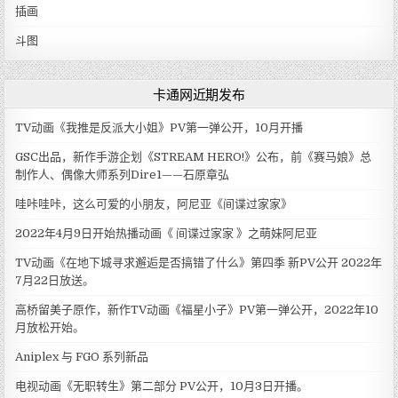
插画
斗图
卡通网近期发布
TV动画《我推是反派大小姐》PV第一弹公开，10月开播
GSC出品，新作手游企划《STREAM HERO!》公布，前《赛马娘》总
制作人、偶像大师系列Dire1——石原章弘
哇咔哇咔，这么可爱的小朋友，阿尼亚《间谍过家家》
2022年4月9日开始热播动画《 间谍过家家 》之萌妹阿尼亚
TV动画《在地下城寻求邂逅是否搞错了什么》第四季 新PV公开 2022年
7月22日放送。
高桥留美子原作，新作TV动画《福星小子》PV第一弹公开，2022年10
月放松开始。
Aniplex 与 FGO 系列新品
电视动画《无职转生》第二部分 PV公开，10月3日开播。