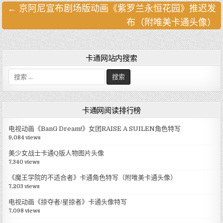
← 京阿尼宣布剧场版动画《紫罗兰永恒花园》推迟发
文
布（附唯美卡通头像）
章
导
航
卡通网站内搜索
搜
索
:
卡通网阅读排行榜
电视动画《BanG Dream!》女团RAISE A SUILEN角色特写
9,084 views
美少女战士卡通Q版人物图片头像
7,340 views
《魔王学院的不适合者》卡通角色特写（附唯美卡通头像）
7,203 views
电视动画《掠夺者/星掠者》卡通头像特写
7,098 views