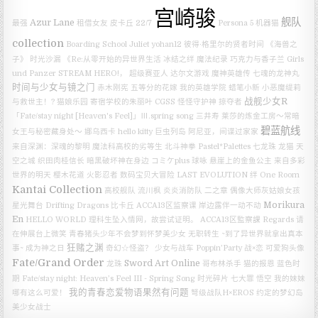
宫崎骏
舰队
Azur Lane
最强
租借女友
皮卡丘
22/7
Persona 5
机器猫
collection
Boarding School Juliet
yohan12
彼得·格里尔的贤者时间
《海兽之
子》
时光沙漏
《Re:从零开始的异世界生活 冰结之绊
魔法纪录
巧克力与香子兰
Girls
und Panzer
STREAM HERO!，
超级赛亚人
达尔文游戏
魔神英雄传 七魂的龙神丸
时间与少女与镜之门
赤木刚宪
五等分的花嫁
我的英雄学院
蜡笔小新
小恶魔缇莉
战舰少女R
与救世主！?
猫娘乐园
寄宿学校的朱丽叶
CGSS
怪怪守护神
掠夺者
「Fate/stay night [Heaven's Feel]」Ⅲ.spring song
三井寿
莱莎的炼金工房～常暗
碧蓝航线
女王与秘密藏身处～
娜乌西卡
hello kitty
巨虫列岛
阿尼亚，间谍过家家
来自深渊：深魂的黎明
魔法科高校的劣等生
北斗神拳
Pastel*Palettes
七龙珠
龙猫
天
空之城
织田肉桂信长
暗黑破坏神在身边
コミケplus
球咏
悬崖上的金鱼公主
来自多彩
世界的明天
樱木花道
火影忍者
数码宝贝大冒险 LAST EVOLUTION 绊
One Room
Kantai Collection
高校舰队
流川枫
炎炎消防队 二之章
偶像大师灰姑娘女孩
Morikura
星光舞台
Drifting Dragons
比卡丘
ACCA13区监察课
岸边露伴一动不动
En
HELLO WORLD
理科生坠入情网，故尝试证明。
ACCA13区監察課 Regards
请
在伸展台上微笑
青春猪头少年不会梦到怀梦美少女
无职转生 ~到了异世界就拿出真本
狂赌之渊
事~
成为神之日
奇幻☆怪盗？
少女与战车
Poppin’Party
战×恋
可爱狗头像
Fate/Grand Order
Sword Art Online
龙珠
哥布林杀手
猫的报恩
蓝色时
期
Fate/stay night: Heaven’s Feel III - Spring Song
时光碎片
七大罪
悟空
我的妹妹
我的青春恋爱物语果然有问题
哪有这么可爱！
弩级战队H×EROS
约定的梦幻岛
美少女战士