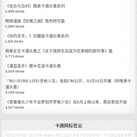
《安达与岛村》精美卡通头像系列
5,298 views
畅销漫画【狂赌之渊】角色特写篇
5,289 views
《你的名字。》珍藏版卡通头像系列
5,159 views
萌美女生卡通头像之《关于我转生后成为史莱姆的那件事》篇
4,771 views
《灌篮高手》樱木花道卡通头像
4,569 views
『NO GUNS LIFE/非枪人生』电视CM公开，10月10日开播（附唯美卡
通头像）
4,568 views
《青春猪头少年不会梦到怀梦美少女》自6月上映以来，票房表现不俗
4,557 views
卡通网标签云
《约会大作战》狂三外传
Aniplex
转生之后入学到子孙们的学校～
平凡职业造就世界