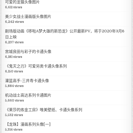
可爱的龙猫头像图片
6,611 views
美少女战士漫画版头像图片
6,242 views
剧场版动画《哆啦A梦大雄的新恐龙》公开最新PV，将于2020年3月6
日上映
6,237 views
宫城良田与彩子的卡通头像
6,181 views
《鬼灭之刃》可爱另类卡通头像系列
6,150 views
灌篮高手-三井寿卡通头像
5,884 views
机动战士高达系列卡通图片
5,660 views
《莱莎的炼金工房》唯美壁纸、卡通头像系列
5,532 views
【龙珠】漫画系列头像[一]
5,314 views