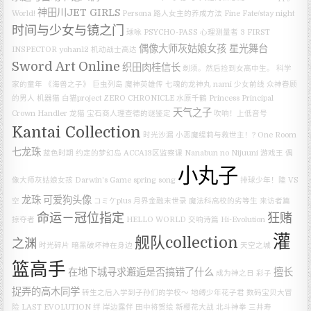
神田川JET GIRLS
World!
Persona
路人女主的养成方法 Fine
Fate/stay night
时间与少女与镜之门
球咏
PSYCHO-PASS 心理测量者 3 FIRST
偶像大师灰姑娘女孩 星光舞台
INSPECTOR
yohan12
机动战士高达
Sword Art Online
织田肉桂信长
剃须。然后捡到女高中生。
科学
家的童年
《海兽之子》
巨虫列岛
魔神英雄传 七魂的龙神丸
nami
少女前线
众神眷顾
的男人
机器猫
白猫project ZERO CHRONICLE
水原千鶴
Princess Principal
天气之子
Crown Handler
龙猫
宝石商人理查德的谜鉴定
吹响！上低音号
Kantai Collection
时光沙漏
小恶魔缇莉与救世主！?
One Room
七龙珠
蓝色时期
约定的梦幻岛
ACCA13区监察课
Nanabun no Nijuuni
游戏王
偶
小丸子
像大师灰姑娘女孩
Darwin's Game
spring song
排球少年！陸 VS
龙珠
可爱狗头像
空
コミケplus
月界金融末世录
魔法科高校的劣等生 来访者篇
命运－冠位指定
狂赌
掠夺者
HELLO WORLD
交响诗篇 Hi-Evolution
灌
舰队collection
之渊
时光碎片
暗黑破坏神在身边
天空之城
篮高手
在地下城寻求邂逅是否搞错了什么
擅长
成为神之日
彩子
捉弄的高木同学
转生之后入学到子孙们的学校～
地缚少年花子君
数码宝贝大冒
险 LAST EVOLUTION 绊
岸边露伴
田中将贺绘
新樱花大战
北斗神拳
三井寿