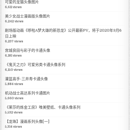
可爱的龙猫头像图片
6,611 views
美少女战士漫画版头像图片
6,242 views
剧场版动画《哆啦A梦大雄的新恐龙》公开最新PV，将于2020年3月6
日上映
6,237 views
宫城良田与彩子的卡通头像
6,181 views
《鬼灭之刃》可爱另类卡通头像系列
6,150 views
灌篮高手-三井寿卡通头像
5,884 views
机动战士高达系列卡通图片
5,660 views
《莱莎的炼金工房》唯美壁纸、卡通头像系列
5,532 views
【龙珠】漫画系列头像[一]
5,314 views