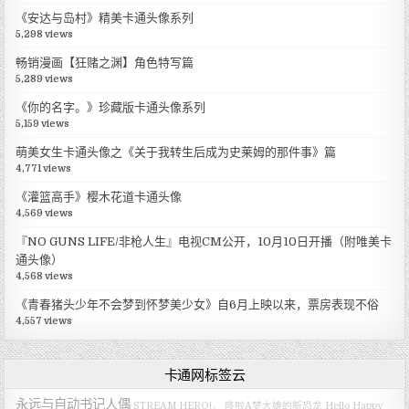
《安达与岛村》精美卡通头像系列
5,298 views
畅销漫画【狂赌之渊】角色特写篇
5,289 views
《你的名字。》珍藏版卡通头像系列
5,159 views
萌美女生卡通头像之《关于我转生后成为史莱姆的那件事》篇
4,771 views
《灌篮高手》樱木花道卡通头像
4,569 views
『NO GUNS LIFE/非枪人生』电视CM公开，10月10日开播（附唯美卡
通头像）
4,568 views
《青春猪头少年不会梦到怀梦美少女》自6月上映以来，票房表现不俗
4,557 views
卡通网标签云
永远与自动书记人偶
STREAM HERO!，
哆啦A梦大雄的新恐龙
Hello Happy