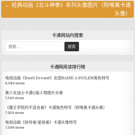
← 经典动画《北斗神拳》系列头像图片（附唯美卡通
文
头像）
章
导
航
卡通网站内搜索
搜
索
:
卡通网阅读排行榜
电视动画《BanG Dream!》女团RAISE A SUILEN角色特写
9,084 views
美少女战士卡通Q版人物图片头像
7,340 views
《魔王学院的不适合者》卡通角色特写（附唯美卡通头像）
7,203 views
电视动画《掠夺者/星掠者》卡通头像特写
7,098 views