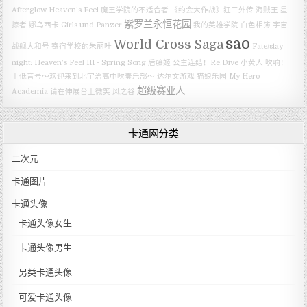
Afterglow
Heaven's Feel
魔王学院的不适合者
《约会大作战》狂三外传
海贼王
星
紫罗兰永恒花园
掠者
娜乌西卡
Girls und Panzer
我的英雄学院
白色相簿
宇宙
sao
World Cross Saga
战舰大和号
寄宿学校的朱丽叶
Fate/stay
night: Heaven’s Feel III - Spring Song
后藤姬
公主连结！Re:Dive
小黄人
吹响！
上低音号～欢迎来到北宇治高中吹奏乐部～
达尔文游戏
猫娘乐园
My Hero
超级赛亚人
Academia
请在伸展台上微笑
风之谷
卡通网分类
二次元
卡通图片
卡通头像
卡通头像女生
卡通头像男生
另类卡通头像
可爱卡通头像