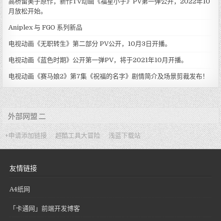
高桥留美子原作，新作TV动画《福星小子》PV第一弹公开，2022年10
月放松开始。
Aniplex 与 FGO 系列新品
电视动画《无职转生》第二部分 PV公开，10月3日开播。
电视动画《蓝色时期》公开第一弹PV，将于2021年10月开播。
电视动画《赛马娘2》第7集《祝福的名字》剧情简介及场景剪裁发布！
外部网盟 二
+申请添加链接
超酷工具大冒险
浅蓝下载站
友情链接
A4纸网
「卡通网」前端开发博客