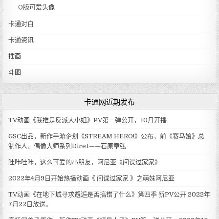
Q版可爱头像
卡通对白
卡通资讯
插画
斗图
卡通网近期发布
TV动画《我推是反派大小姐》PV第一弹公开，10月开播
GSC出品，新作手游企划《STREAM HERO!》公布，前《赛马娘》总
制作人、偶像大师系列Dire1——石原章弘
哇咔哇咔，这么可爱的小朋友，阿尼亚《间谍过家家》
2022年4月9日开始热播动画《 间谍过家家 》之萌妹阿尼亚
TV动画《在地下城寻求邂逅是否搞错了什么》第四季 新PV公开 2022年
7月22日放送。