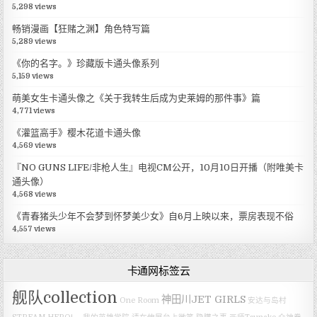
5,298 views
畅销漫画【狂赌之渊】角色特写篇
5,289 views
《你的名字。》珍藏版卡通头像系列
5,159 views
萌美女生卡通头像之《关于我转生后成为史莱姆的那件事》篇
4,771 views
《灌篮高手》樱木花道卡通头像
4,569 views
『NO GUNS LIFE/非枪人生』电视CM公开，10月10日开播（附唯美卡
通头像）
4,568 views
《青春猪头少年不会梦到怀梦美少女》自6月上映以来，票房表现不俗
4,557 views
卡通网标签云
舰队collection
神田川JET GIRLS
One Room
安达与岛村