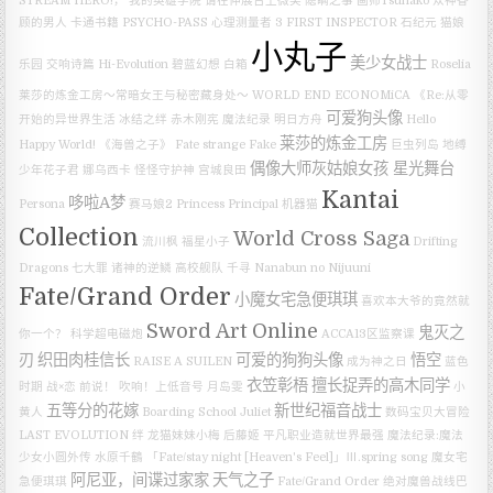
STREAM HERO!，
我的英雄学院
请在伸展台上微笑
隐瞒之事
画师Tsunako
众神眷
顾的男人
卡通书籍
PSYCHO-PASS 心理测量者 3 FIRST INSPECTOR
石纪元
猫娘
小丸子
美少女战士
乐园
交响诗篇 Hi-Evolution
碧蓝幻想
白箱
Roselia
莱莎的炼金工房～常暗女王与秘密藏身处～
WORLD END ECONOMiCA
《Re:从零
可爱狗头像
开始的异世界生活 冰结之绊
赤木刚宪
魔法纪录
明日方舟
Hello
莱莎的炼金工房
Happy World!
《海兽之子》
Fate strange Fake
巨虫列岛
地缚
偶像大师灰姑娘女孩 星光舞台
少年花子君
娜乌西卡
怪怪守护神
宫城良田
Kantai
哆啦A梦
Persona
赛马娘2
Princess Principal
机器猫
Collection
World Cross Saga
流川枫
福星小子
Drifting
Dragons
七大罪 诸神的逆鳞
高校舰队
千寻
Nanabun no Nijuuni
Fate/Grand Order
小魔女宅急便琪琪
喜欢本大爷的竟然就
Sword Art Online
鬼灭之
你一个？
科学超电磁炮
ACCA13区监察课
刃
织田肉桂信长
可爱的狗狗头像
悟空
RAISE A SUILEN
成为神之日
蓝色
衣笠彰梧
擅长捉弄的高木同学
时期
战×恋
前说！
吹响！上低音号
月岛雯
小
五等分的花嫁
新世纪福音战士
黄人
Boarding School Juliet
数码宝贝大冒险
LAST EVOLUTION 绊
龙猫妹妹小梅
后藤姬
平凡职业造就世界最强
魔法纪录:魔法
少女小圆外传
水原千鶴
「Fate/stay night [Heaven's Feel]」Ⅲ.spring song
魔女宅
阿尼亚，间谍过家家
天气之子
急便琪琪
Fate/Grand Order 绝对魔兽战线巴