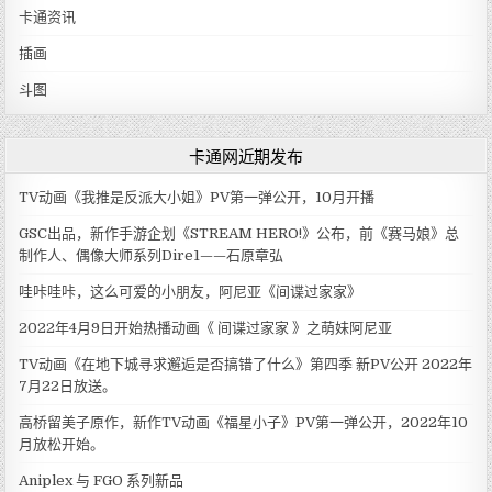
卡通资讯
插画
斗图
卡通网近期发布
TV动画《我推是反派大小姐》PV第一弹公开，10月开播
GSC出品，新作手游企划《STREAM HERO!》公布，前《赛马娘》总
制作人、偶像大师系列Dire1——石原章弘
哇咔哇咔，这么可爱的小朋友，阿尼亚《间谍过家家》
2022年4月9日开始热播动画《 间谍过家家 》之萌妹阿尼亚
TV动画《在地下城寻求邂逅是否搞错了什么》第四季 新PV公开 2022年
7月22日放送。
高桥留美子原作，新作TV动画《福星小子》PV第一弹公开，2022年10
月放松开始。
Aniplex 与 FGO 系列新品