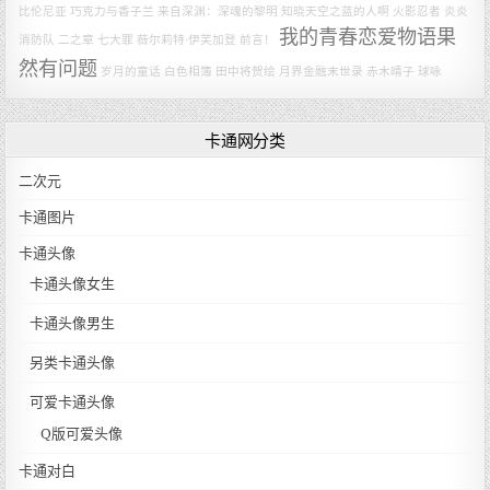
比伦尼亚
巧克力与香子兰
来自深渊：深魂的黎明
知晓天空之蓝的人啊
火影忍者
炎炎
我的青春恋爱物语果
消防队 二之章
七大罪
薇尔莉特·伊芙加登
前言！
然有问题
岁月的童话
白色相簿
田中将贺绘
月界金融末世录
赤木晴子
球咏
卡通网分类
二次元
卡通图片
卡通头像
卡通头像女生
卡通头像男生
另类卡通头像
可爱卡通头像
Q版可爱头像
卡通对白