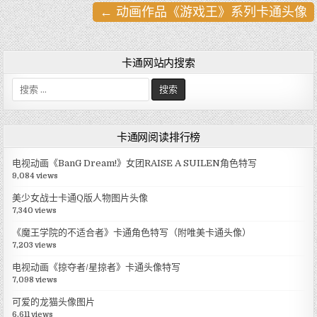
← 动画作品《游戏王》系列卡通头像
文
章
导
卡通网站内搜索
航
搜
索
:
卡通网阅读排行榜
电视动画《BanG Dream!》女团RAISE A SUILEN角色特写
9,084 views
美少女战士卡通Q版人物图片头像
7,340 views
《魔王学院的不适合者》卡通角色特写（附唯美卡通头像）
7,203 views
电视动画《掠夺者/星掠者》卡通头像特写
7,098 views
可爱的龙猫头像图片
6,611 views