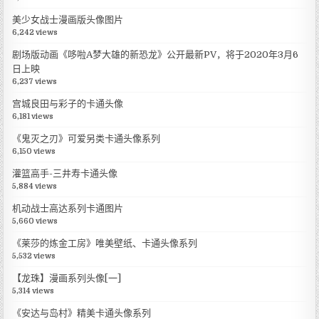
美少女战士漫画版头像图片
6,242 views
剧场版动画《哆啦A梦大雄的新恐龙》公开最新PV，将于2020年3月6
日上映
6,237 views
宫城良田与彩子的卡通头像
6,181 views
《鬼灭之刃》可爱另类卡通头像系列
6,150 views
灌篮高手-三井寿卡通头像
5,884 views
机动战士高达系列卡通图片
5,660 views
《莱莎的炼金工房》唯美壁纸、卡通头像系列
5,532 views
【龙珠】漫画系列头像[一]
5,314 views
《安达与岛村》精美卡通头像系列