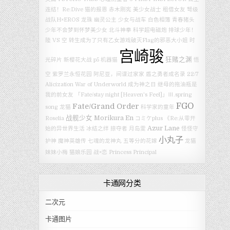
连结！Re:Dive
猫的报恩
赤木刚宪
美少女战士
租借女友
弩级
战队H×EROS
龙珠
幽灵公主
少女与战车
白色相簿
青春猪头
少年不会梦到怀梦美少女
北斗神拳
科学超电磁炮
排球少年！
陸 VS 空
转生成为了只有乙女游戏破灭Flag的邪恶大小姐
时
宫崎骏
狂赌之渊
光碎片
新樱花大战
p5
机器猫
悟
空
紫罗兰永恒花园
阿尼亚，间谍过家家
盾之勇者成名录
22/7
Alicization War of Underworld
成为神之日
继母的拖油瓶是
我的前女友
「Fate/stay night [Heaven's Feel]」Ⅲ.spring
FGO
Fate/Grand Order
song
龙猫
科学家的童年
战舰少女
Morikura En
Roselia
コミケplus
《Re:从零开
Azur Lane
始的异世界生活 冰结之绊
掠夺者
月岛雯
怪怪守
小丸子
护神
魔神英雄传 七魂的龙神丸
五等分的花嫁
龙猫
妹妹小梅
猫娘乐园
战×恋
Princess Principal
卡通网分类
二次元
卡通图片