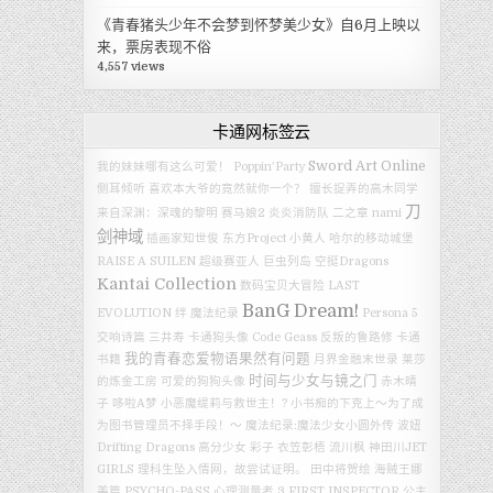
《青春猪头少年不会梦到怀梦美少女》自6月上映以
来，票房表现不俗
4,557 views
卡通网标签云
Sword Art Online
我的妹妹哪有这么可爱！
Poppin’Party
侧耳倾听
喜欢本大爷的竟然就你一个？
擅长捉弄的高木同学
刀
来自深渊：深魂的黎明
赛马娘2
炎炎消防队 二之章
nami
剑神域
插画家知世俊
东方Project
小黄人
哈尔的移动城堡
RAISE A SUILEN
超级赛亚人
巨虫列岛
空挺Dragons
Kantai Collection
数码宝贝大冒险 LAST
BanG Dream!
EVOLUTION 绊
魔法纪录
Persona 5
交响诗篇
三井寿
卡通狗头像
Code Geass 反叛的鲁路修
卡通
我的青春恋爱物语果然有问题
书籍
月界金融末世录
莱莎
时间与少女与镜之门
的炼金工房
可爱的狗狗头像
赤木晴
子
哆啦A梦
小恶魔缇莉与救世主！?
小书痴的下克上～为了成
为图书管理员不择手段！～
魔法纪录:魔法少女小圆外传
波妞
Drifting Dragons
高分少女
彩子
衣笠彰梧
流川枫
神田川JET
GIRLS
理科生坠入情网，故尝试证明。
田中将贺绘
海贼王娜
美篇
PSYCHO-PASS 心理测量者 3 FIRST INSPECTOR
公主