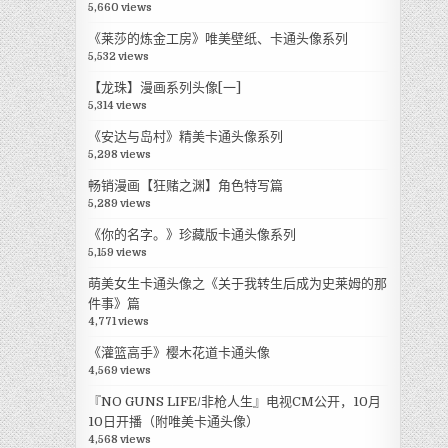
5,660 views
《莱莎的炼金工房》唯美壁纸、卡通头像系列
5,532 views
【龙珠】漫画系列头像[一]
5,314 views
《安达与岛村》精美卡通头像系列
5,298 views
畅销漫画【狂赌之渊】角色特写篇
5,289 views
《你的名字。》珍藏版卡通头像系列
5,159 views
萌美女生卡通头像之《关于我转生后成为史莱姆的那
件事》篇
4,771 views
《灌篮高手》樱木花道卡通头像
4,569 views
『NO GUNS LIFE/非枪人生』电视CM公开，10月
10日开播（附唯美卡通头像）
4,568 views