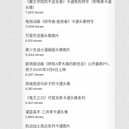
《魔王学院的不适合者》卡通角色特写（附唯美卡通
头像）
7,203 views
电视动画《掠夺者/星掠者》卡通头像特写
7,098 views
可爱的龙猫头像图片
6,611 views
美少女战士漫画版头像图片
6,242 views
剧场版动画《哆啦A梦大雄的新恐龙》公开最新PV，
将于2020年3月6日上映
6,237 views
宫城良田与彩子的卡通头像
6,181 views
《鬼灭之刃》可爱另类卡通头像系列
6,150 views
灌篮高手-三井寿卡通头像
5,884 views
机动战士高达系列卡通图片