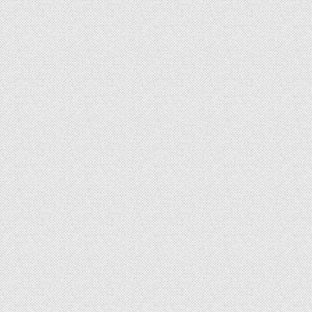
章
导
航