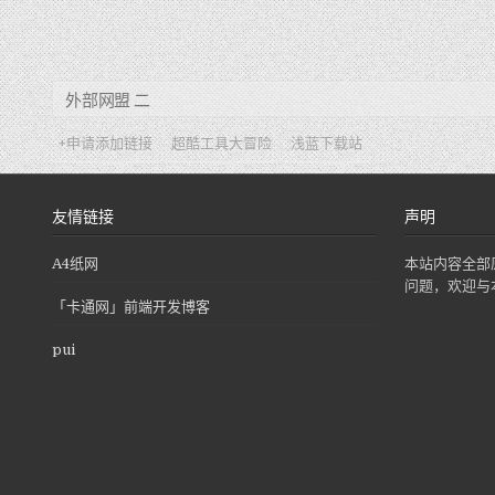
外部网盟 二
+申请添加链接
超酷工具大冒险
浅蓝下载站
友情链接
声明
A4纸网
本站内容全部
问题，欢迎与
「卡通网」前端开发博客
pui