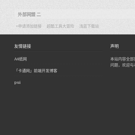
外部网盟 二
+申请添加链接
超酷工具大冒险
浅蓝下载站
友情链接
声明
A4纸网
本站内容全部
问题，欢迎与
「卡通网」前端开发博客
pui