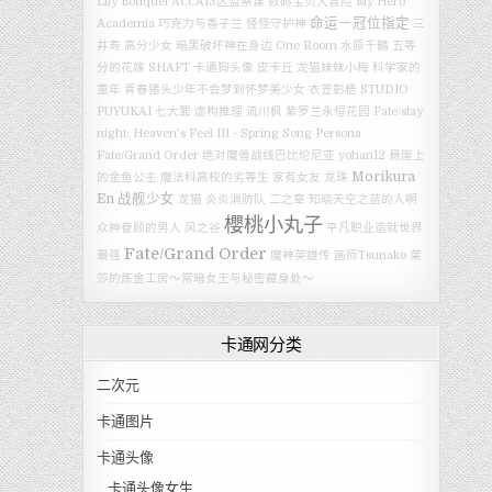
Lily Bouquet
ACCA13区监察课
数码宝贝大冒险
My Hero
命运－冠位指定
Academia
巧克力与香子兰
怪怪守护神
三
井寿
高分少女
暗黑破坏神在身边
One Room
水原千鶴
五等
分的花嫁
SHAFT
卡通狗头像
皮卡丘
龙猫妹妹小梅
科学家的
童年
青春猪头少年不会梦到怀梦美少女
衣笠彰梧
STUDIO
PUYUKAI
七大罪
虚构推理
流川枫
紫罗兰永恒花园
Fate/stay
night: Heaven’s Feel III - Spring Song
Persona
Fate/Grand Order 绝对魔兽战线巴比伦尼亚
yohan12
悬崖上
Morikura
的金鱼公主
魔法科高校的劣等生
家有女友
龙珠
En
战舰少女
龙猫
炎炎消防队 二之章
知晓天空之蓝的人啊
櫻桃小丸子
众神眷顾的男人
风之谷
平凡职业造就世界
Fate/Grand Order
最强
魔神英雄传
画师Tsunako
莱
莎的炼金工房～常暗女王与秘密藏身处～
卡通网分类
二次元
卡通图片
卡通头像
卡通头像女生