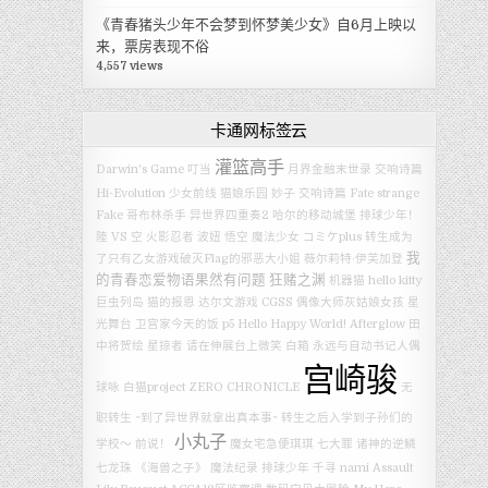
《青春猪头少年不会梦到怀梦美少女》自6月上映以
来，票房表现不俗
4,557 views
卡通网标签云
灌篮高手
Darwin's Game
叮当
月界金融末世录
交响诗篇
Hi-Evolution
少女前线
猫娘乐园
妙子
交响诗篇
Fate strange
Fake
哥布林杀手
异世界四重奏2
哈尔的移动城堡
排球少年！
陸 VS 空
火影忍者
波妞
悟空
魔法少女
コミケplus
转生成为
我
了只有乙女游戏破灭Flag的邪恶大小姐
薇尔莉特·伊芙加登
的青春恋爱物语果然有问题
狂赌之渊
机器猫
hello kitty
巨虫列岛
猫的报恩
达尔文游戏
CGSS
偶像大师灰姑娘女孩 星
光舞台
卫宫家今天的饭
p5
Hello Happy World!
Afterglow
田
中将贺绘
星掠者
请在伸展台上微笑
白箱
永远与自动书记人偶
宫崎骏
球咏
白猫project ZERO CHRONICLE
无
职转生 ~到了异世界就拿出真本事~
转生之后入学到子孙们的
小丸子
学校～
前说！
魔女宅急便琪琪
七大罪 诸神的逆鳞
七龙珠
《海兽之子》
魔法纪录
排球少年
千寻
nami
Assault