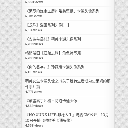
5,660 views
《莱莎的炼金工房》唯美壁纸、卡通头像系列
5,532 views
【龙珠】漫画系列头像[一]
5,314 views
《安达与岛村》精美卡通头像系列
5,298 views
畅销漫画【狂赌之渊】角色特写篇
5,289 views
《你的名字。》珍藏版卡通头像系列
5,159 views
萌美女生卡通头像之《关于我转生后成为史莱姆的那
件事》篇
4,771 views
《灌篮高手》樱木花道卡通头像
4,569 views
『NO GUNS LIFE/非枪人生』电视CM公开，10月
10日开播（附唯美卡通头像）
4,568 views