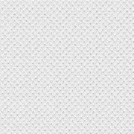
章
导
航