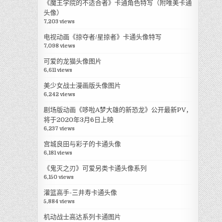
《魔王学院的不适合者》卡通角色特写（附唯美卡通
头像）
7,203 views
电视动画《掠夺者/星掠者》卡通头像特写
7,098 views
可爱的龙猫头像图片
6,611 views
美少女战士漫画版头像图片
6,242 views
剧场版动画《哆啦A梦大雄的新恐龙》公开最新PV，
将于2020年3月6日上映
6,237 views
宫城良田与彩子的卡通头像
6,181 views
《鬼灭之刃》可爱另类卡通头像系列
6,150 views
灌篮高手-三井寿卡通头像
5,884 views
机动战士高达系列卡通图片