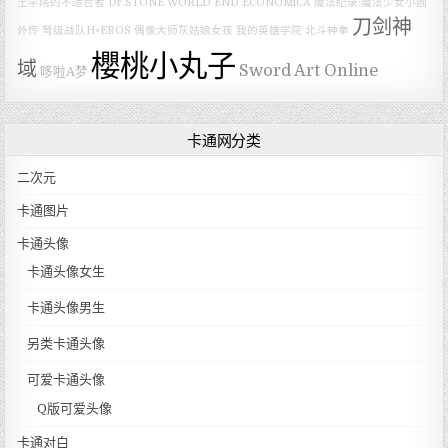
王学院的不适合者
Dr.STONE
WORLD END ECONOMiCA
魔法纪录:魔法少女小圆
刀剑神
外传
弩级战队H×EROS
偶像大师灰姑娘女孩
我的英雄学院
北斗神拳
櫻桃小丸子
域
Sword Art Online
哆啦A梦
卡通网分类
二次元
卡通图片
卡通头像
卡通头像女生
卡通头像男生
另类卡通头像
可爱卡通头像
Q版可爱头像
卡通对白