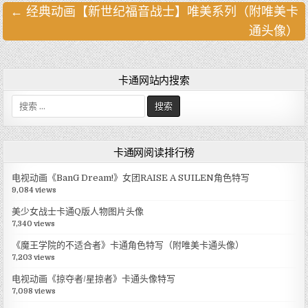
← 经典动画【新世纪福音战士】唯美系列（附唯美卡
文
通头像）
章
导
航
卡通网站内搜索
搜
索
:
卡通网阅读排行榜
电视动画《BanG Dream!》女团RAISE A SUILEN角色特写
9,084 views
美少女战士卡通Q版人物图片头像
7,340 views
《魔王学院的不适合者》卡通角色特写（附唯美卡通头像）
7,203 views
电视动画《掠夺者/星掠者》卡通头像特写
7,098 views