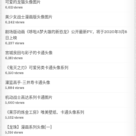
可爱的龙猫头像图片
6,611 views
美少女战士漫画版头像图片
6,242 views
剧场版动画《哆啦A梦大雄的新恐龙》公开最新PV，将于2020年3月6
日上映
6,237 views
宫城良田与彩子的卡通头像
6,181 views
《鬼灭之刃》可爱另类卡通头像系列
6,150 views
灌篮高手-三井寿卡通头像
5,884 views
机动战士高达系列卡通图片
5,660 views
《莱莎的炼金工房》唯美壁纸、卡通头像系列
5,532 views
【龙珠】漫画系列头像[一]
5,314 views