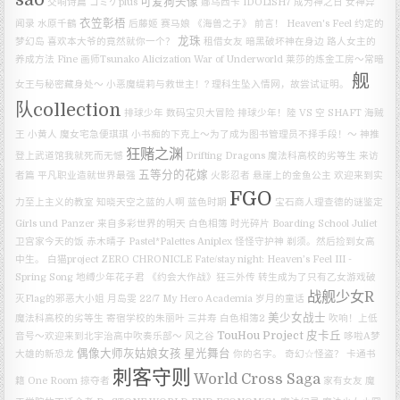
可爱狗头像
交响诗篇
コミケplus
娜乌西卡
IDOLiSH7
成为神之日
女神异
衣笠彰梧
闻录
水原千鶴
后藤姬
赛马娘
《海兽之子》
前言！
Heaven's Feel
约定的
龙珠
梦幻岛
喜欢本大爷的竟然就你一个？
租借女友
暗黑破坏神在身边
路人女主的
养成方法 Fine
画师Tsunako
Alicization War of Underworld
莱莎的炼金工房～常暗
舰
女王与秘密藏身处～
小恶魔缇莉与救世主！?
理科生坠入情网，故尝试证明。
队collection
排球少年
数码宝贝大冒险
排球少年！陸 VS 空
SHAFT
海贼
王
小黄人
魔女宅急便琪琪
小书痴的下克上～为了成为图书管理员不择手段！～
神推
狂赌之渊
登上武道馆我就死而无憾
Drifting Dragons
魔法科高校的劣等生 来访
五等分的花嫁
者篇
平凡职业造就世界最强
火影忍者
悬崖上的金鱼公主
欢迎来到实
FGO
力至上主义的教室
知晓天空之蓝的人啊
蓝色时期
宝石商人理查德的谜鉴定
Girls und Panzer
来自多彩世界的明天
白色相簿
时光碎片
Boarding School Juliet
卫宫家今天的饭
赤木晴子
Pastel*Palettes
Aniplex
怪怪守护神
剃须。然后捡到女高
中生。
白猫project ZERO CHRONICLE
Fate/stay night: Heaven’s Feel III -
Spring Song
地缚少年花子君
《约会大作战》狂三外传
转生成为了只有乙女游戏破
战舰少女R
灭Flag的邪恶大小姐
月岛雯
22/7
My Hero Academia
岁月的童话
美少女战士
魔法科高校的劣等生
寄宿学校的朱丽叶
三井寿
白色相簿2
吹响！上低
TouHou Project
皮卡丘
音号～欢迎来到北宇治高中吹奏乐部～
风之谷
哆啦A梦
偶像大师灰姑娘女孩 星光舞台
大雄的新恐龙
你的名字。
奇幻☆怪盗？
卡通书
刺客守则
World Cross Saga
籍
One Room
掠夺者
家有女友
魔