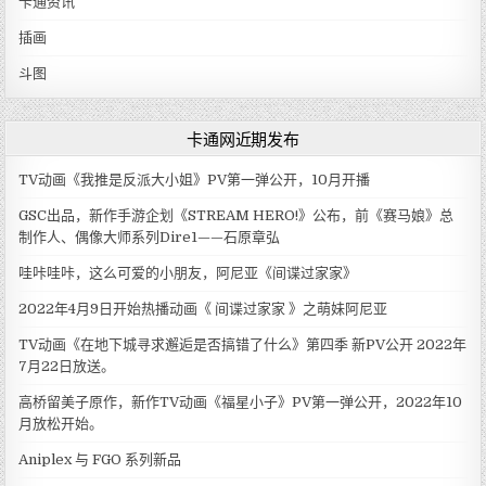
卡通资讯
插画
斗图
卡通网近期发布
TV动画《我推是反派大小姐》PV第一弹公开，10月开播
GSC出品，新作手游企划《STREAM HERO!》公布，前《赛马娘》总
制作人、偶像大师系列Dire1——石原章弘
哇咔哇咔，这么可爱的小朋友，阿尼亚《间谍过家家》
2022年4月9日开始热播动画《 间谍过家家 》之萌妹阿尼亚
TV动画《在地下城寻求邂逅是否搞错了什么》第四季 新PV公开 2022年
7月22日放送。
高桥留美子原作，新作TV动画《福星小子》PV第一弹公开，2022年10
月放松开始。
Aniplex 与 FGO 系列新品