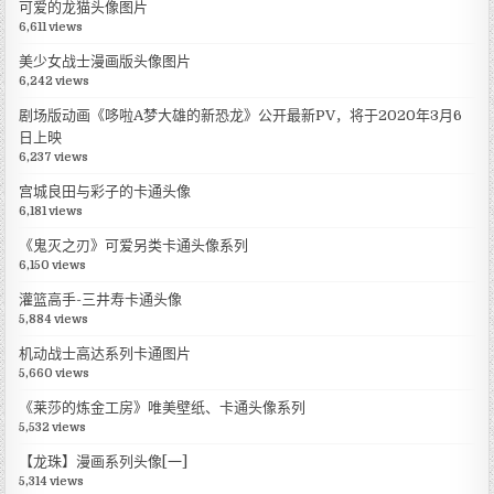
可爱的龙猫头像图片
6,611 views
美少女战士漫画版头像图片
6,242 views
剧场版动画《哆啦A梦大雄的新恐龙》公开最新PV，将于2020年3月6
日上映
6,237 views
宫城良田与彩子的卡通头像
6,181 views
《鬼灭之刃》可爱另类卡通头像系列
6,150 views
灌篮高手-三井寿卡通头像
5,884 views
机动战士高达系列卡通图片
5,660 views
《莱莎的炼金工房》唯美壁纸、卡通头像系列
5,532 views
【龙珠】漫画系列头像[一]
5,314 views