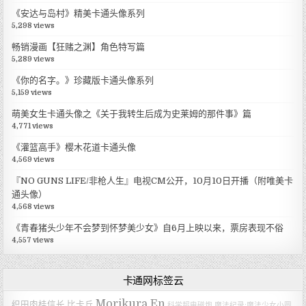
《安达与岛村》精美卡通头像系列
5,298 views
畅销漫画【狂赌之渊】角色特写篇
5,289 views
《你的名字。》珍藏版卡通头像系列
5,159 views
萌美女生卡通头像之《关于我转生后成为史莱姆的那件事》篇
4,771 views
《灌篮高手》樱木花道卡通头像
4,569 views
『NO GUNS LIFE/非枪人生』电视CM公开，10月10日开播（附唯美卡
通头像）
4,568 views
《青春猪头少年不会梦到怀梦美少女》自6月上映以来，票房表现不俗
4,557 views
卡通网标签云
Morikura En
织田肉桂信长
比卡丘
科学超电磁炮
魔法纪录:魔法少女小圆