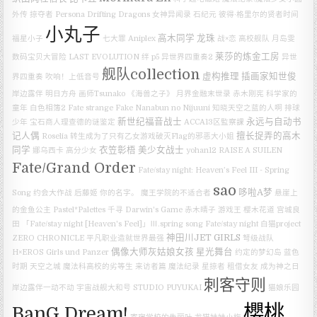
外传
掠夺者
Persona
Drifting Dragons
女神异闻录
石纪元
彼得·格里尔的贤者时间
小丸子
高木同学
龙珠
福星小子
七大罪
Aniplex
战×恋
高校舰队
月岛雯
莱莎的炼金工房
数码宝贝大冒险 LAST EVOLUTION 绊
p5
异世界四重奏2
异世
舰队collection
虚构推理
插画家知世俊
界四重奏
吹响！上低音号
岸边露伴
明日方舟
画师Tsunako
《海兽之子》
月界金融末世录
赤木刚宪
科学家的
童年
白色相簿2
Fate strange Fake
Nanabun no Nijuuni
知晓天空之蓝的人啊
排球
新世纪福音战士
永远与自动书
少年
宝石商人理查德的谜鉴定
ACCA13区監察課
记人偶
擅长捉弄的高木
Roselia
转生成为了只有乙女游戏破灭Flag的邪恶大小姐
同学
衣笠彰梧
美少女战士
娜乌西卡
高分少女
yohan12
RAISE A SUILEN
Fate/Grand Order
Fate/stay night: Heaven’s Feel III - Spring
sao
哆啦A梦
Song
约会大作战
后藤姬
你的名字。
魔王学院的不适合者
悬崖上
的金鱼公主
Pastel*Palettes
千寻
Darwin's Game
赤木晴子
游戏王
樱木花道
宫城良
田
「Fate/stay night [Heaven's Feel]」Ⅲ.spring song
Fate/stay night
白猫project
神田川JET GIRLS
ZERO CHRONICLE
平凡职业造就世界最强
弩级战队
偶像大师灰姑娘女孩 星光舞台
H×EROS
Girls und Panzer
约定的梦幻岛
蓝色
时期
天空之城
魔法科高校的劣等生 来访者篇
魔法纪录
星掠者
租借女友
成为神之日
刺客守则
岸边露伴一动不动
宇宙战舰大和号
STUDIO PUYUKAI
猫娘乐园
櫻桃
BanG Dream!