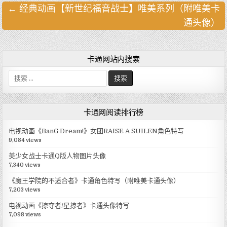
← 经典动画【新世纪福音战士】唯美系列（附唯美卡
文
通头像）
章
导
航
卡通网站内搜索
搜
索
:
卡通网阅读排行榜
电视动画《BanG Dream!》女团RAISE A SUILEN角色特写
9,084 views
美少女战士卡通Q版人物图片头像
7,340 views
《魔王学院的不适合者》卡通角色特写（附唯美卡通头像）
7,203 views
电视动画《掠夺者/星掠者》卡通头像特写
7,098 views