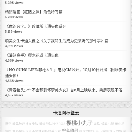
5,298 views
畅销漫画【狂赌之渊】角色特写篇
5,289 views
《你的名字。》珍藏版卡通头像系列
5,159 views
萌美女生卡通头像之《关于我转生后成为史莱姆的那件事》篇
4,771 views
《灌篮高手》樱木花道卡通头像
4,569 views
『NO GUNS LIFE/非枪人生』电视CM公开，10月10日开播（附唯美卡
通头像）
4,568 views
《青春猪头少年不会梦到怀梦美少女》自6月上映以来，票房表现不俗
4,557 views
卡通网标签云
櫻桃小丸子
悟空
暗黑破坏神在身边
弩级战队H×EROS
龙珠
蜡笔小新
田中将
碧蓝航线
贺绘
青春猪头少年不会梦到怀梦美少女
约定的梦幻岛
卫宫家今天的饭
风