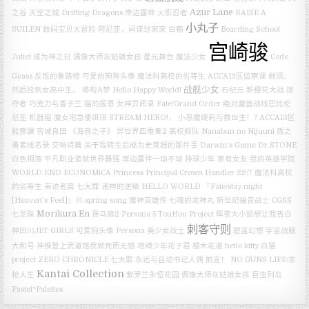
Azur Lane
之谷
天空之城
Drifting Dragons
岸边露伴
火影忍者
RAISE A
小丸子
SUILEN
数码宝贝大冒险
阿尼亚，间谍过家家
白箱
Boarding School
宫崎骏
Juliet
成为神之日
偶像大师灰姑娘女孩 星光舞台
魔法少女
Code
Geass 反叛的鲁路修
可爱的狗狗头像
魔法科高校的劣等生
ACCA13区监察课
剃须。
战舰少女
然后捡到女高中生。
哆啦A梦
Hello Happy World!
石纪元
新樱花大战
掠
夺者
巧克力与香子兰
猫的报恩
女神异闻录
Fate/Grand Order 绝对魔兽战线巴比伦
尼亚
机器猫
魔女宅急便琪琪
STREAM HERO!，
小恶魔缇莉与救世主！?
ACCA13区
監察課
宫城良田
《海兽之子》
异世界四重奏2
高校舰队
Nanabun no Nijuuni
盾之
勇者成名录
交响诗篇
关于我转生后成为史莱姆的那件事
Darwin's Game
Dr.STONE
白色相簿
平凡职业造就世界最强
岸边露伴一动不动
排球少年
家有女友
我的英雄学院
WORLD END ECONOMiCA
Princess Principal Crown Handler
22/7
魔法科高校
的劣等生 来访者篇
七大罪 诸神的逆鳞
HELLO WORLD
「Fate/stay night
[Heaven's Feel]」Ⅲ.spring song
魔神英雄传 七魂的龙神丸
新世纪福音战士
CGSS
Morikura En
七龙珠
赛马娘2
Persona 5
TouHou Project
辉夜大小姐想让我告白
刺客守则
神田川JET GIRLS
可爱狗头像
Persona
美少女战士
碧蓝幻想
宇宙战舰
大和号
神推登上武道馆我就死而无憾
地缚少年花子君
樱木花道
hello kitty
白猫
project ZERO CHRONICLE
七大罪
永远与自动书记人偶
前言！
NO GUNS LIFE/非
Kantai Collection
枪人生
紫罗兰永恒花园
偶像大师灰姑娘女孩
巨虫列岛
Pastel*Palettes