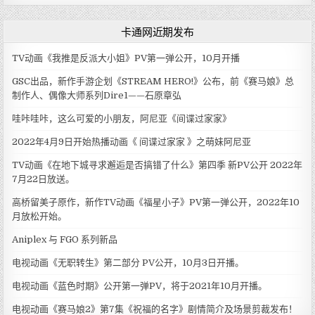
卡通网近期发布
TV动画《我推是反派大小姐》PV第一弹公开，10月开播
GSC出品，新作手游企划《STREAM HERO!》公布，前《赛马娘》总
制作人、偶像大师系列Dire1——石原章弘
哇咔哇咔，这么可爱的小朋友，阿尼亚《间谍过家家》
2022年4月9日开始热播动画《 间谍过家家 》之萌妹阿尼亚
TV动画《在地下城寻求邂逅是否搞错了什么》第四季 新PV公开 2022年
7月22日放送。
高桥留美子原作，新作TV动画《福星小子》PV第一弹公开，2022年10
月放松开始。
Aniplex 与 FGO 系列新品
电视动画《无职转生》第二部分 PV公开，10月3日开播。
电视动画《蓝色时期》公开第一弹PV，将于2021年10月开播。
电视动画《赛马娘2》第7集《祝福的名字》剧情简介及场景剪裁发布！