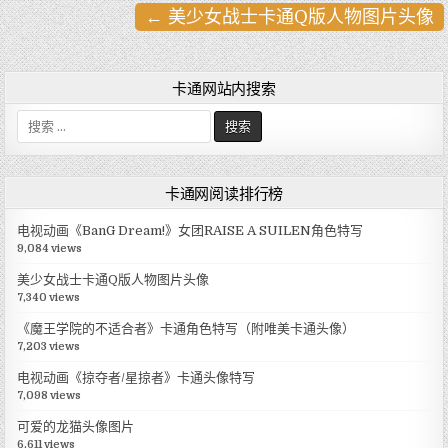
← 美少女战士卡通Q版人物图片头像
文
章
导
卡通网站内搜索
航
搜
索
:
卡通网阅读排行榜
电视动画《BanG Dream!》女团RAISE A SUILEN角色特写
9,084 views
美少女战士卡通Q版人物图片头像
7,340 views
《魔王学院的不适合者》卡通角色特写（附唯美卡通头像）
7,203 views
电视动画《掠夺者/星掠者》卡通头像特写
7,098 views
可爱的龙猫头像图片
6,611 views