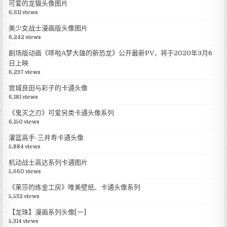
可爱的龙猫头像图片
6,611 views
美少女战士漫画版头像图片
6,242 views
剧场版动画《哆啦A梦大雄的新恐龙》公开最新PV，将于2020年3月6
日上映
6,237 views
宫城良田与彩子的卡通头像
6,181 views
《鬼灭之刃》可爱另类卡通头像系列
6,150 views
灌篮高手-三井寿卡通头像
5,884 views
机动战士高达系列卡通图片
5,660 views
《莱莎的炼金工房》唯美壁纸、卡通头像系列
5,532 views
【龙珠】漫画系列头像[一]
5,314 views