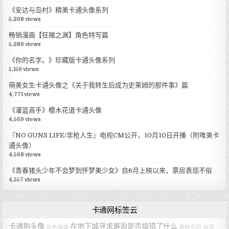
《安达与岛村》精美卡通头像系列
5,298 views
畅销漫画【狂赌之渊】角色特写篇
5,289 views
《你的名字。》珍藏版卡通头像系列
5,159 views
萌美女生卡通头像之《关于我转生后成为史莱姆的那件事》篇
4,771 views
《灌篮高手》樱木花道卡通头像
4,569 views
『NO GUNS LIFE/非枪人生』电视CM公开，10月10日开播（附唯美卡
通头像）
4,568 views
《青春猪头少年不会梦到怀梦美少女》自6月上映以来，票房表现不俗
4,557 views
卡通网标签云
卡通狗头像
在地下城寻求邂逅是否搞错了什么
白色相簿
猫娘乐园
画师