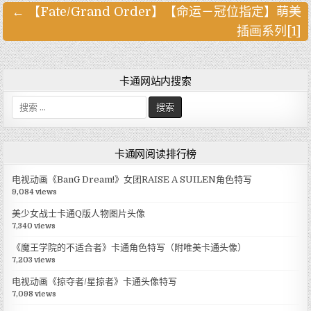
← 【Fate/Grand Order】【命运－冠位指定】萌美
文
插画系列[1]
章
导
航
卡通网站内搜索
搜
索
:
卡通网阅读排行榜
电视动画《BanG Dream!》女团RAISE A SUILEN角色特写
9,084 views
美少女战士卡通Q版人物图片头像
7,340 views
《魔王学院的不适合者》卡通角色特写（附唯美卡通头像）
7,203 views
电视动画《掠夺者/星掠者》卡通头像特写
7,098 views