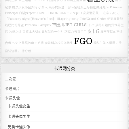
神的逆鳞
公主连结！Re:Dive
约定的梦幻岛
海贼王娜美篇
魔法
纪录:魔法少女小圆外传
小黄人
莱莎的炼金工房～常暗女王与秘密藏身处～
Princess
Principal
白猫project ZERO CHRONICLE
コミケplus
炎炎消防队 二之章
石纪元
「Fate/stay night [Heaven's Feel]」Ⅲ.spring song
Fate/Grand Order 绝对魔兽战
神田川JET GIRLS
线巴比伦尼亚
Persona 5
Aniplex
《Re:从零开始的异世界生
皮卡丘
活 冰结之绊
喜欢本大爷的竟然就你一个？
巧克力与香子兰
魔王学院的不适
FGO
合者 ～史上最强的魔王始祖
魔法科高校的劣等生
理科生坠入情网，故
尝试证明。
掠夺者
卡通网分类
二次元
卡通图片
卡通头像
卡通头像女生
卡通头像男生
另类卡通头像