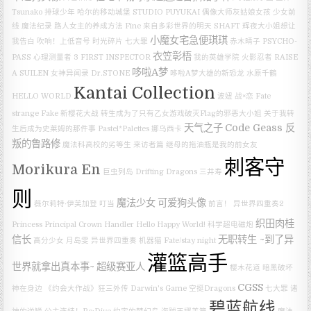
Tsunako
排球少年
哈尔的移动城堡
STUDIO PUYUKAI
偶像大师灰姑娘女孩
少女前
线
魔法纪录
路人女主的养成方法 Fine
来自多彩世界的明天
SHAFT
辉夜大小姐想让
小魔女宅急便琪琪
我告白
吹响！上低音号
时光碎片
七大罪
赤木晴子
PSYCHO-
衣笠彰梧
PASS 心理测量者 3 FIRST INSPECTOR
我的英雄学院
火影忍者
RAISE
哆啦A梦
A SUILEN
女神异闻录
Dr.STONE
哆啦A梦大雄的新恐龙
水原千鶴
Kantai Collection
HELLO WORLD
波妞
战×恋
Fate
strange Fake
新樱花大战
转生成为了只有乙女游戏破灭Flag的邪恶大小姐
关于我转
天气之子
Code Geass 反
生后成为史莱姆的那件事
Pastel*Palettes
娜乌西卡
叛的鲁路修
魔法科高校的劣等生 来访者篇
继母的拖油瓶是我的前女友
刺客守
Morikura En
巨虫列岛
Drifting Dragons
三井寿
则
魔法少女
可爱狗头像
薇尔莉特·伊芙加登
叮当
前言！
异世界四重奏2
织田肉桂
Princess Principal Crown Handler
Hello Happy World!
科学超电磁炮
信长
无职转生 ~到了异
高分少女
月岛雯
异世界四重奏
机器猫
Fate/stay night
灌篮高手
世界就拿出真本事~
超级赛亚人
樱木花道
暗黑破坏
CGSS
神在身边
《约会大作战》狂三外传
Darwin's Game
空挺Dragons
七大罪 诸
碧蓝航线