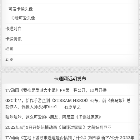
可爱卡通头像
Q版可爱头像
卡通对白
卡通资讯
插画
斗图
卡通网近期发布
TV动画《我推是反派大小姐》PV第一弹公开，10月开播
GSC出品，新作手游企划《STREAM HERO!》公布，前《赛马娘》总
制作人、偶像大师系列Dire1——石原章弘
哇咔哇咔，这么可爱的小朋友，阿尼亚《间谍过家家》
2022年4月9日开始热播动画《 间谍过家家 》之萌妹阿尼亚
TV动画《在地下城寻求邂逅是否搞错了什么》第四季 新PV公开 2022年