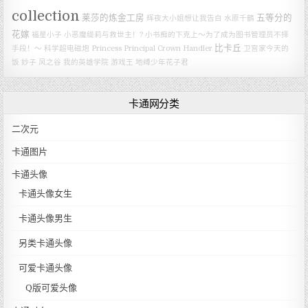
collection
莱莎的炼金工房
五等分的
辉夜大小姐想让我告白
水原千鶴
花嫁
福星小子
小恶魔缇莉与救世主！?
小书痴的下克上～为了成为图书管理员不择
比卡丘
手段！～
科学超电磁炮
Princess Principal Crown Handler
卫宫家今天的
饭
妙子
风之谷
我的英雄学院
游戏王
地缚少年花子君
卡通网分类
二次元
卡通图片
卡通头像
卡通头像女生
卡通头像男生
另类卡通头像
可爱卡通头像
Q版可爱头像