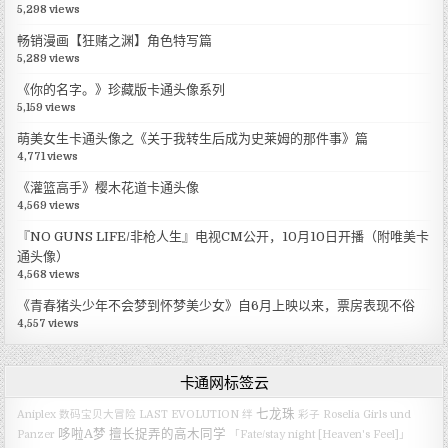
5,298 views
畅销漫画【狂赌之渊】角色特写篇
5,289 views
《你的名字。》珍藏版卡通头像系列
5,159 views
萌美女生卡通头像之《关于我转生后成为史莱姆的那件事》篇
4,771 views
《灌篮高手》樱木花道卡通头像
4,569 views
『NO GUNS LIFE/非枪人生』电视CM公开，10月10日开播（附唯美卡
通头像）
4,568 views
《青春猪头少年不会梦到怀梦美少女》自6月上映以来，票房表现不俗
4,557 views
卡通网标签云
七龙珠
Aniplex
数码宝贝大冒险 LAST EVOLUTION 绊
彩子
Roselia
Girls und
哆啦A梦
擅长捉弄的高木同学
Panzer
「Fate/stay night [Heaven's Feel]」