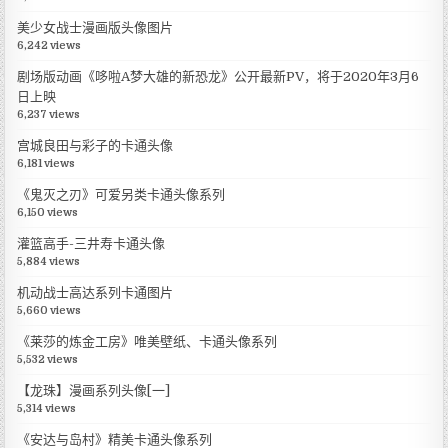
美少女战士漫画版头像图片
6,242 views
剧场版动画《哆啦A梦大雄的新恐龙》公开最新PV，将于2020年3月6
日上映
6,237 views
宫城良田与彩子的卡通头像
6,181 views
《鬼灭之刃》可爱另类卡通头像系列
6,150 views
灌篮高手-三井寿卡通头像
5,884 views
机动战士高达系列卡通图片
5,660 views
《莱莎的炼金工房》唯美壁纸、卡通头像系列
5,532 views
【龙珠】漫画系列头像[一]
5,314 views
《安达与岛村》精美卡通头像系列