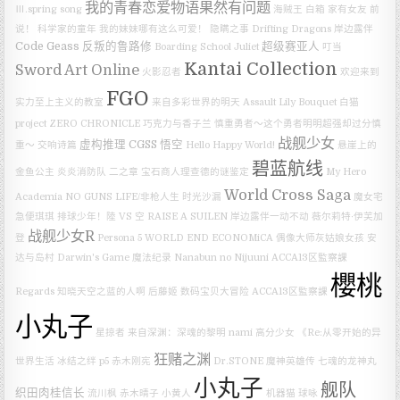
我的青春恋爱物语果然有问题
Ⅲ.spring song
海贼王
白箱
家有女友
前
说！
科学家的童年
我的妹妹哪有这么可爱！
隐瞒之事
Drifting Dragons
岸边露伴
Code Geass 反叛的鲁路修
超级赛亚人
Boarding School Juliet
叮当
Kantai Collection
Sword Art Online
火影忍者
欢迎来到
FGO
实力至上主义的教室
来自多彩世界的明天
Assault Lily Bouquet
白猫
project ZERO CHRONICLE
巧克力与香子兰
慎重勇者～这个勇者明明超强却过分慎
战舰少女
虚构推理
CGSS
悟空
重～
交响诗篇
Hello Happy World!
悬崖上的
碧蓝航线
金鱼公主
炎炎消防队 二之章
宝石商人理查德的谜鉴定
My Hero
World Cross Saga
Academia
NO GUNS LIFE/非枪人生
时光沙漏
魔女宅
急便琪琪
排球少年！陸 VS 空
RAISE A SUILEN
岸边露伴一动不动
薇尔莉特·伊芙加
战舰少女R
登
Persona 5
WORLD END ECONOMiCA
偶像大师灰姑娘女孩
安
达与岛村
Darwin's Game
魔法纪录
Nanabun no Nijuuni
ACCA13区監察課
櫻桃
Regards
知晓天空之蓝的人啊
后藤姬
数码宝贝大冒险
ACCA13区監察課
小丸子
星掠者
来自深渊：深魂的黎明
nami
高分少女
《Re:从零开始的异
狂赌之渊
世界生活 冰结之绊
p5
赤木刚宪
Dr.STONE
魔神英雄传 七魂的龙神丸
小丸子
舰队
织田肉桂信长
流川枫
赤木晴子
小黄人
机器猫
球咏