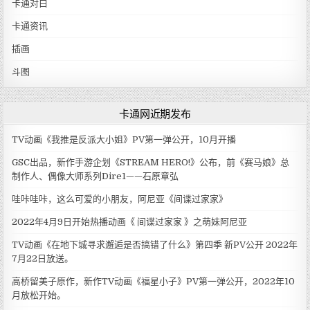
卡通对白
卡通资讯
插画
斗图
卡通网近期发布
TV动画《我推是反派大小姐》PV第一弹公开，10月开播
GSC出品，新作手游企划《STREAM HERO!》公布，前《赛马娘》总
制作人、偶像大师系列Dire1——石原章弘
哇咔哇咔，这么可爱的小朋友，阿尼亚《间谍过家家》
2022年4月9日开始热播动画《 间谍过家家 》之萌妹阿尼亚
TV动画《在地下城寻求邂逅是否搞错了什么》第四季 新PV公开 2022年
7月22日放送。
高桥留美子原作，新作TV动画《福星小子》PV第一弹公开，2022年10
月放松开始。