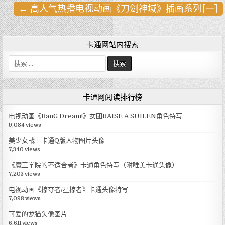
← 高人气热播电视动画《刀剑神域》插画系列[一]
文
章
导
卡通网站内搜索
航
搜
索
:
卡通网阅读排行榜
电视动画《BanG Dream!》女团RAISE A SUILEN角色特写
9,084 views
美少女战士卡通Q版人物图片头像
7,340 views
《魔王学院的不适合者》卡通角色特写（附唯美卡通头像）
7,203 views
电视动画《掠夺者/星掠者》卡通头像特写
7,098 views
可爱的龙猫头像图片
6,611 views