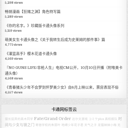
5,298 views
畅销漫画【狂赌之渊】角色特写篇
5,289 views
《你的名字。》珍藏版卡通头像系列
5,159 views
萌美女生卡通头像之《关于我转生后成为史莱姆的那件事》篇
4,771 views
《灌篮高手》樱木花道卡通头像
4,569 views
『NO GUNS LIFE/非枪人生』电视CM公开，10月10日开播（附唯美卡
通头像）
4,568 views
《青春猪头少年不会梦到怀梦美少女》自6月上映以来，票房表现不俗
4,557 views
卡通网标签云
Fate/Grand Order
时
擅长捉弄的高木同学
达尔文游戏
コミケplus
高校舰队
间与少女与镜之门
寄宿学校的朱丽叶
地缚少年花子君
天气之子
龙猫妹妹小梅
无