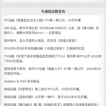
卡通网近期发布
TV动画《我推是反派大小姐》PV第一弹公开，10月开播
GSC出品，新作手游企划《STREAM HERO!》公布，前《赛马娘》总
制作人、偶像大师系列Dire1——石原章弘
哇咔哇咔，这么可爱的小朋友，阿尼亚《间谍过家家》
2022年4月9日开始热播动画《 间谍过家家 》之萌妹阿尼亚
TV动画《在地下城寻求邂逅是否搞错了什么》第四季 新PV公开 2022年
7月22日放送。
高桥留美子原作，新作TV动画《福星小子》PV第一弹公开，2022年10
月放松开始。
Aniplex 与 FGO 系列新品
电视动画《无职转生》第二部分 PV公开，10月3日开播。
电视动画《蓝色时期》公开第一弹PV，将于2021年10月开播。
电视动画《赛马娘2》第7集《祝福的名字》剧情简介及场景剪裁发布！