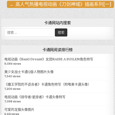
← 高人气热播电视动画《刀剑神域》插画系列[一]
文
章
导
卡通网站内搜索
航
搜
索
:
卡通网阅读排行榜
电视动画《BanG Dream!》女团RAISE A SUILEN角色特写
9,084 views
美少女战士卡通Q版人物图片头像
7,340 views
《魔王学院的不适合者》卡通角色特写（附唯美卡通头像）
7,203 views
电视动画《掠夺者/星掠者》卡通头像特写
7,098 views
可爱的龙猫头像图片
6,611 views