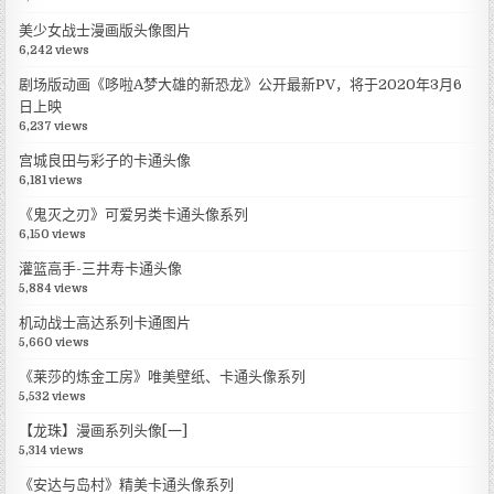
美少女战士漫画版头像图片
6,242 views
剧场版动画《哆啦A梦大雄的新恐龙》公开最新PV，将于2020年3月6
日上映
6,237 views
宫城良田与彩子的卡通头像
6,181 views
《鬼灭之刃》可爱另类卡通头像系列
6,150 views
灌篮高手-三井寿卡通头像
5,884 views
机动战士高达系列卡通图片
5,660 views
《莱莎的炼金工房》唯美壁纸、卡通头像系列
5,532 views
【龙珠】漫画系列头像[一]
5,314 views
《安达与岛村》精美卡通头像系列