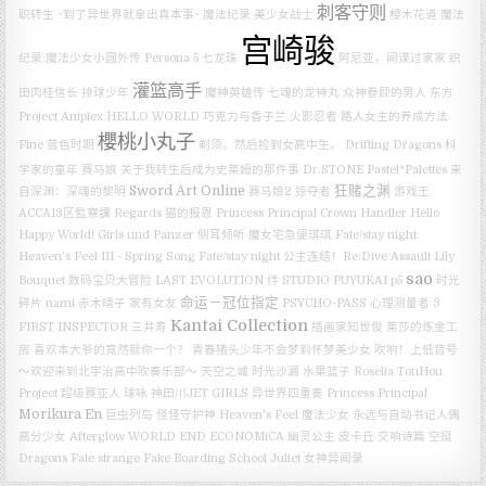
刺客守则
职转生 ~到了异世界就拿出真本事~
魔法纪录
美少女战士
樱木花道
魔法
宫崎骏
纪录:魔法少女小圆外传
Persona 5
七龙珠
阿尼亚，间谍过家家
织
灌篮高手
田肉桂信长
排球少年
魔神英雄传 七魂的龙神丸
众神眷顾的男人
东方
Project
Aniplex
HELLO WORLD
巧克力与香子兰
火影忍者
路人女主的养成方法
櫻桃小丸子
Fine
蓝色时期
剃须。然后捡到女高中生。
Drifting Dragons
科
学家的童年
赛马娘
关于我转生后成为史莱姆的那件事
Dr.STONE
Pastel*Palettes
来
Sword Art Online
狂赌之渊
自深渊：深魂的黎明
赛马娘2
掠夺者
游戏王
ACCA13区監察課 Regards
猫的报恩
Princess Principal Crown Handler
Hello
Happy World!
Girls und Panzer
侧耳倾听
魔女宅急便琪琪
Fate/stay night:
Heaven’s Feel III - Spring Song
Fate/stay night
公主连结！Re:Dive
Assault Lily
sao
Bouquet
数码宝贝大冒险 LAST EVOLUTION 绊
STUDIO PUYUKAI
p5
时光
命运－冠位指定
碎片
nami
赤木晴子
家有女友
PSYCHO-PASS 心理测量者 3
Kantai Collection
FIRST INSPECTOR
三井寿
插画家知世俊
莱莎的炼金工
房
喜欢本大爷的竟然就你一个？
青春猪头少年不会梦到怀梦美少女
吹响！上低音号
～欢迎来到北宇治高中吹奏乐部～
天空之城
时光沙漏
水果篮子
Roselia
TouHou
Project
超级赛亚人
球咏
神田川JET GIRLS
异世界四重奏
Princess Principal
Morikura En
巨虫列岛
怪怪守护神
Heaven's Feel
魔法少女
永远与自动书记人偶
高分少女
Afterglow
WORLD END ECONOMiCA
幽灵公主
皮卡丘
交响诗篇
空挺
Dragons
Fate strange Fake
Boarding School Juliet
女神异闻录