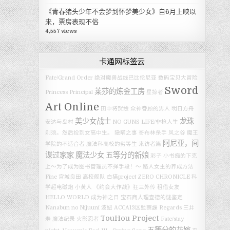
《青春猪头少年不会梦到怀梦美少女》自6月上映以
来，票房表现不俗
4,557 views
卡通网标签云
Fate/Grand Order 绝对魔兽战线巴比伦尼亚
数码宝贝大冒险
Sword
莱莎的炼金工房
Princess Principal
星掠者
Art Online
田中将贺绘
众神眷顾的男人
明日方舟
美少女战士
龙珠
安达与岛村
NO GUNS LIFE/非枪人生
剃须。然后捡到女高中生。
隐瞒之事
哥布林杀手
风之谷
魔王
阿尼亚，间
学院的不适合者
魔法科高校的劣等生 来访者篇
谍过家家
魔法少女
五等分的新娘
彩子
小书痴的下克
上～为了成为图书管理员不择手段！～
路人女主的养成方法
Fine
宫城良田
高校舰队
白猫project ZERO CHRONICLE
科
学超电磁炮
小黄人
《约会大作战》狂三外传
租借女友
HELLO WORLD
成为神之日
宝石商人理查德的谜鉴定
Nanabun no Nijuuni
波妞
ACCA13区監察課 Regards
三井
TouHou Project
寿
魔法纪录
火影忍者
Fate/stay