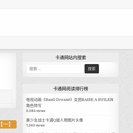
卡通网站内搜索
搜
索
:
卡通网阅读排行榜
电视动画《BanG Dream!》女团RAISE A SUILEN
角色特写
9,084 views
美少女战士卡通Q版人物图片头像
列【一】
7,340 views