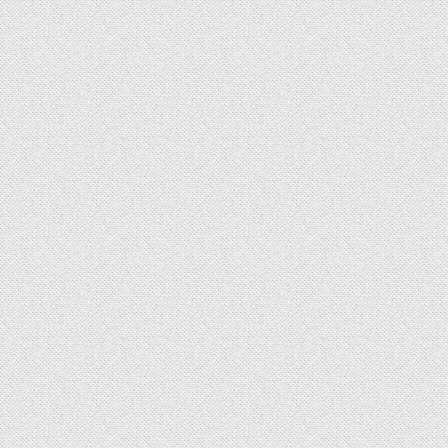
章
导
航