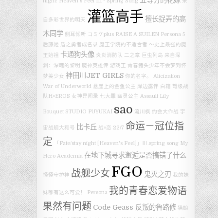
五等分的花嫁
night: Heaven’s Feel III - Spring Song
来
灌篮高手
擅长捉弄的高
自多彩世界的明天
木同学
侧耳倾听
コミケplus
RAISE A SUILEN
Persona 5
后藤姬
盾之勇者成名录
魔王学院的不适合者 ～史上最强的魔
卡通狗头像
王始祖
炎炎消防队 二之章
巨虫列岛
来自深
渊：深魂的黎明
魔神英雄传
游戏王
青春猪头少年不会梦到怀
神田川JET GIRLS
梦美少女
你的名字。
Alicization
War of Underworld
悬崖上的金鱼公主
岸边露伴
白箱
弩级战
队H×EROS
女神异闻录
七大罪
幽灵公主
Assault Lily
sao
Bouquet
STUDIO PUYUKAI
流川枫
约会大作战
宇
命运－冠位指
比卡丘
宙战舰大和号
战×恋
22/7
定
「Fate/stay night [Heaven's Feel]」Ⅲ.spring song
My
在地下城寻求邂逅是否搞错了什么
Hero Academia
FGO
战舰少女
鬼灭之刃
怪怪守护神
我的妹
我的青春恋爱物语
妹哪有这么可爱！
Persona
果然有问题
Code Geass 反叛的鲁路修
猫娘