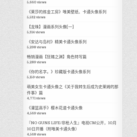
5,660 views
《莱莎的炼金工房》唯美壁纸、卡通头像系列
5,532 views
【龙珠】漫画系列头像[一]
5,314 views
《安达与岛村》精美卡通头像系列
5,298 views
畅销漫画【狂赌之渊】角色特写篇
5,289 views
《你的名字。》珍藏版卡通头像系列
5,159 views
萌美女生卡通头像之《关于我转生后成为史莱姆的那
件事》篇
4,771 views
《灌篮高手》樱木花道卡通头像
4,569 views
『NO GUNS LIFE/非枪人生』电视CM公开，10月
10日开播（附唯美卡通头像）
4,568 views