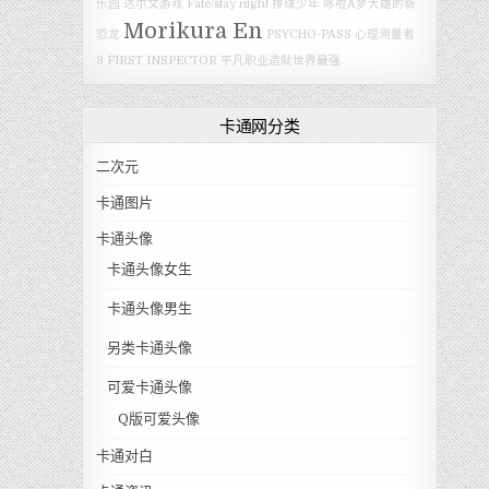
乐园
达尔文游戏
Fate/stay night
排球少年
哆啦A梦大雄的新
Morikura En
恐龙
PSYCHO-PASS 心理测量者
3 FIRST INSPECTOR
平凡职业造就世界最强
卡通网分类
二次元
卡通图片
卡通头像
卡通头像女生
卡通头像男生
另类卡通头像
可爱卡通头像
Q版可爱头像
卡通对白