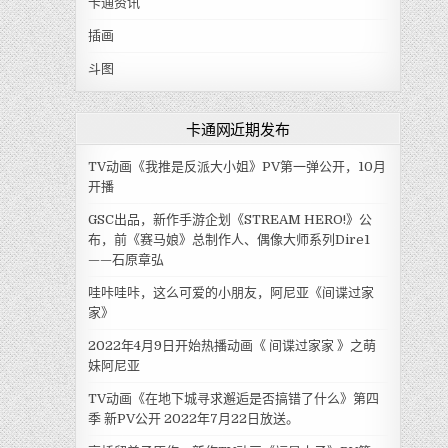
卡通资讯
插画
斗图
卡通网近期发布
TV动画《我推是反派大小姐》PV第一弹公开，10月
开播
GSC出品，新作手游企划《STREAM HERO!》公
布，前《赛马娘》总制作人、偶像大师系列Dire1
——石原章弘
哇咔哇咔，这么可爱的小朋友，阿尼亚《间谍过家
家》
2022年4月9日开始热播动画《 间谍过家家 》之萌
妹阿尼亚
TV动画《在地下城寻求邂逅是否搞错了什么》第四
季 新PV公开 2022年7月22日放送。