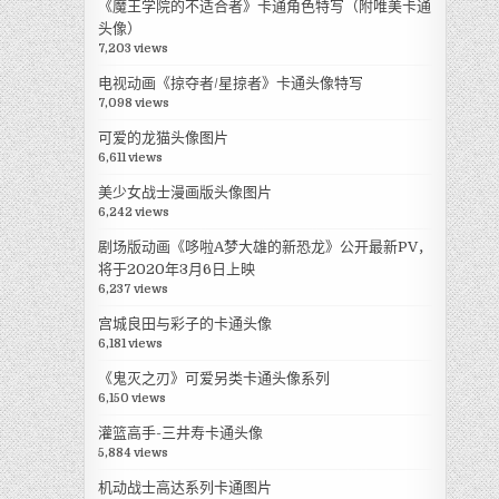
《魔王学院的不适合者》卡通角色特写（附唯美卡通
头像）
7,203 views
电视动画《掠夺者/星掠者》卡通头像特写
7,098 views
可爱的龙猫头像图片
6,611 views
美少女战士漫画版头像图片
6,242 views
剧场版动画《哆啦A梦大雄的新恐龙》公开最新PV，
将于2020年3月6日上映
6,237 views
宫城良田与彩子的卡通头像
6,181 views
《鬼灭之刃》可爱另类卡通头像系列
6,150 views
灌篮高手-三井寿卡通头像
5,884 views
机动战士高达系列卡通图片