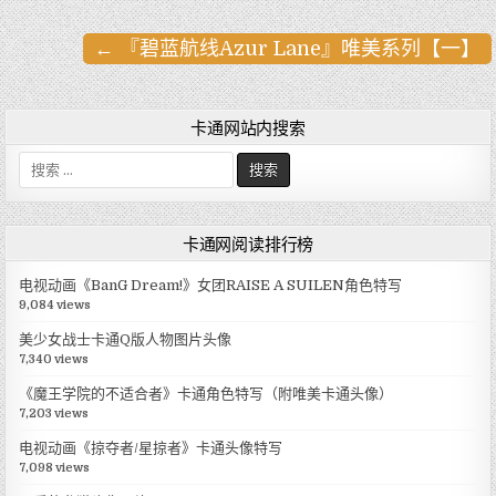
← 『碧蓝航线Azur Lane』唯美系列【一】
文
章
导
卡通网站内搜索
航
搜
索
:
卡通网阅读排行榜
电视动画《BanG Dream!》女团RAISE A SUILEN角色特写
9,084 views
美少女战士卡通Q版人物图片头像
7,340 views
《魔王学院的不适合者》卡通角色特写（附唯美卡通头像）
7,203 views
电视动画《掠夺者/星掠者》卡通头像特写
7,098 views