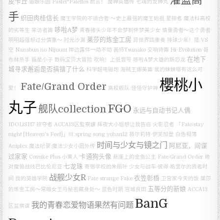
皮卡丘
猫娘乐园
Pastel*Palettes
前言！
魔神英雄传 七魂的龙神丸
手
织田肉桂信长
魔王学院的不适合者 ～史上最强的魔王始祖
星掠者
魔法科高校
哆啦A梦
的劣等生 来访者篇
青春猪头少年不会梦到怀梦美少女
慎重勇者～这个勇者
莱莎的炼金工房
明明超强却过分慎重～
时光沙漏
异世界四重奏
排球少年！陸 VS
空
Nanabun no Nijuuni
岸边露伴一动不动
画师Tsunako
交响诗篇 Hi-Evolution
哥
在地下
布林杀手
福星小子
数码宝贝大冒险
吹响！上低音号
哆啦A梦大雄的新恐龙
城寻求邂逅是否搞错了什么
科学超电磁炮
海贼王娜美篇
我的妹妹哪有这么可
櫻桃小
Fate/Grand Order
爱！
高校舰队
怪怪守护神
丸子
FGO
舰队collection
永远与自动书记人偶
IDOLiSH7
掠夺者
ACCA13区監察課
辉夜大小姐想让我告白
火影忍者
「Fate/stay
night [Heaven's Feel]」Ⅲ.spring song
yohan12
薇尔莉特·伊芙加登
白色相簿
时间与少女与镜之门
阿尼亚，间谍
Aniplex
魔法纪录:魔法少女小圆外传
过家家
卡通狗头像
Comike Plus
小黄人
悬崖上的金鱼公主
Fate/Grand Order 绝
七龙珠
对魔兽战线巴比伦尼亚
寄宿学校的朱丽叶
少女与战车
彼得·格里尔的贤者时
战舰少女R
衣笠彰梧
间
我的英雄学院
Fate strange Fake
卫宫家今天的饭
莱莎
五等分的新娘
的炼金工房～常暗女王与秘密藏身处～
蓝色时期
宫城良田
ACCA13
BanG
我的青春恋爱物语果然有问题
区监察课