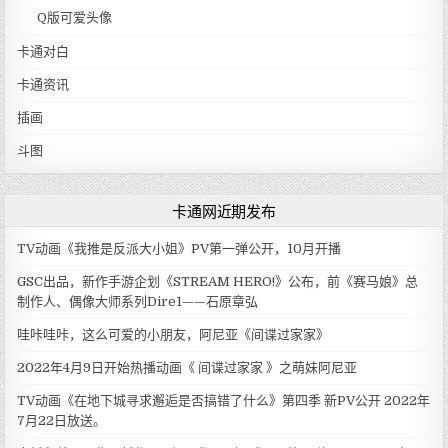
Q版可爱头像
卡通对白
卡通资讯
插画
斗图
卡通网近期发布
TV动画《我推是反派大小姐》PV第一弹公开，10月开播
GSC出品，新作手游企划《STREAM HERO!》公布，前《赛马娘》总
制作人、偶像大师系列Dire1——石原章弘
哇咔哇咔，这么可爱的小朋友，阿尼亚《间谍过家家》
2022年4月9日开始热播动画《 间谍过家家 》之萌妹阿尼亚
TV动画《在地下城寻求邂逅是否搞错了什么》第四季 新PV公开 2022年
7月22日放送。