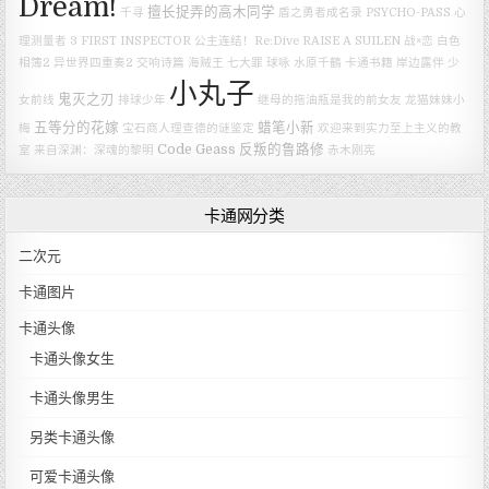
Dream!
擅长捉弄的高木同学
千寻
盾之勇者成名录
PSYCHO-PASS 心
理测量者 3 FIRST INSPECTOR
公主连结！Re:Dive
RAISE A SUILEN
战×恋
白色
相簿2
异世界四重奏2
交响诗篇
海贼王
七大罪
球咏
水原千鶴
卡通书籍
岸边露伴
少
小丸子
鬼灭之刃
女前线
排球少年
继母的拖油瓶是我的前女友
龙猫妹妹小
五等分的花嫁
蜡笔小新
梅
宝石商人理查德的谜鉴定
欢迎来到实力至上主义的教
Code Geass 反叛的鲁路修
室
来自深渊：深魂的黎明
赤木刚宪
卡通网分类
二次元
卡通图片
卡通头像
卡通头像女生
卡通头像男生
另类卡通头像
可爱卡通头像