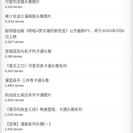
可爱的龙猫头像图片
6,611 views
美少女战士漫画版头像图片
6,242 views
剧场版动画《哆啦A梦大雄的新恐龙》公开最新PV，将于2020年3月6
日上映
6,237 views
宫城良田与彩子的卡通头像
6,181 views
《鬼灭之刃》可爱另类卡通头像系列
6,150 views
灌篮高手-三井寿卡通头像
5,884 views
机动战士高达系列卡通图片
5,660 views
《莱莎的炼金工房》唯美壁纸、卡通头像系列
5,532 views
【龙珠】漫画系列头像[一]
5,314 views