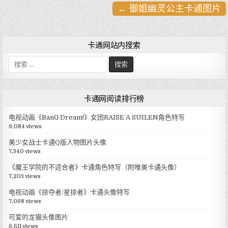
← 御姐幽灵公主卡通图片
文
章
导
卡通网站内搜索
航
搜
索
:
卡通网阅读排行榜
电视动画《BanG Dream!》女团RAISE A SUILEN角色特写
9,084 views
美少女战士卡通Q版人物图片头像
7,340 views
《魔王学院的不适合者》卡通角色特写（附唯美卡通头像）
7,203 views
电视动画《掠夺者/星掠者》卡通头像特写
7,098 views
可爱的龙猫头像图片
6,611 views