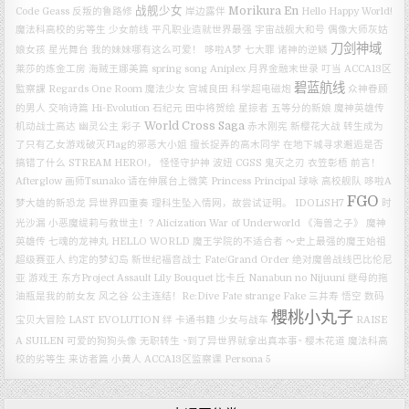
战舰少女
Morikura En
Code Geass 反叛的鲁路修
岸边露伴
Hello Happy World!
魔法科高校的劣等生
少女前线
平凡职业造就世界最强
宇宙战舰大和号
偶像大师灰姑
刀剑神域
娘女孩 星光舞台
我的妹妹哪有这么可爱！
哆啦A梦
七大罪 诸神的逆鳞
莱莎的炼金工房
海贼王娜美篇
spring song
Aniplex
月界金融末世录
叮当
ACCA13区
碧蓝航线
監察課 Regards
One Room
魔法少女
宫城良田
科学超电磁炮
众神眷顾
的男人
交响诗篇 Hi-Evolution
石纪元
田中将贺绘
星掠者
五等分的新娘
魔神英雄传
World Cross Saga
机动战士高达
幽灵公主
彩子
赤木刚宪
新樱花大战
转生成为
了只有乙女游戏破灭Flag的邪恶大小姐
擅长捉弄的高木同学
在地下城寻求邂逅是否
搞错了什么
STREAM HERO!，
怪怪守护神
波妞
CGSS
鬼灭之刃
衣笠彰梧
前言！
Afterglow
画师Tsunako
请在伸展台上微笑
Princess Principal
球咏
高校舰队
哆啦A
FGO
梦大雄的新恐龙
异世界四重奏
理科生坠入情网，故尝试证明。
IDOLiSH7
时
光沙漏
小恶魔缇莉与救世主！?
Alicization War of Underworld
《海兽之子》
魔神
英雄传 七魂的龙神丸
HELLO WORLD
魔王学院的不适合者 ～史上最强的魔王始祖
超级赛亚人
约定的梦幻岛
新世纪福音战士
Fate/Grand Order 绝对魔兽战线巴比伦尼
亚
游戏王
东方Project
Assault Lily Bouquet
比卡丘
Nanabun no Nijuuni
继母的拖
油瓶是我的前女友
风之谷
公主连结！Re:Dive
Fate strange Fake
三井寿
悟空
数码
櫻桃小丸子
宝贝大冒险 LAST EVOLUTION 绊
卡通书籍
少女与战车
RAISE
A SUILEN
可爱的狗狗头像
无职转生 ~到了异世界就拿出真本事~
樱木花道
魔法科高
校的劣等生 来访者篇
小黄人
ACCA13区监察课
Persona 5