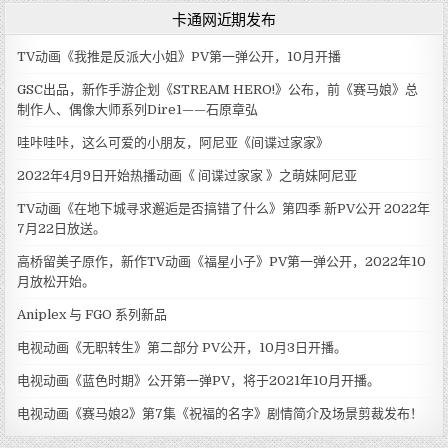
卡通网近期发布
TV动画《我推是反派大小姐》PV第一弹公开，10月开播
GSC出品，新作手游企划《STREAM HERO!》公布，前《赛马娘》总
制作人、偶像大师系列Dire1——石原章弘
哇咔哇咔，这么可爱的小朋友，阿尼亚《间谍过家家》
2022年4月9日开始热播动画《 间谍过家家 》之萌妹阿尼亚
TV动画《在地下城寻求邂逅是否搞错了什么》第四季 新PV公开 2022年
7月22日放送。
高桥留美子原作，新作TV动画《福星小子》PV第一弹公开，2022年10
月放松开始。
Aniplex 与 FGO 系列新品
电视动画《无职转生》第二部分 PV公开，10月3日开播。
电视动画《蓝色时期》公开第一弹PV，将于2021年10月开播。
电视动画《赛马娘2》第7集《祝福的名字》剧情简介及场景剪裁发布！