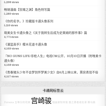
5,298 views
畅销漫画【狂赌之渊】角色特写篇
5,289 views
《你的名字。》珍藏版卡通头像系列
5,159 views
萌美女生卡通头像之《关于我转生后成为史莱姆的那件事》篇
4,771 views
《灌篮高手》樱木花道卡通头像
4,569 views
『NO GUNS LIFE/非枪人生』电视CM公开，10月10日开播（附唯美卡
通头像）
4,568 views
《青春猪头少年不会梦到怀梦美少女》自6月上映以来，票房表现不俗
4,557 views
卡通网标签云
宫崎骏
Persona
五等分的花嫁
插画家知世俊
盾之勇者成名录
赛马娘