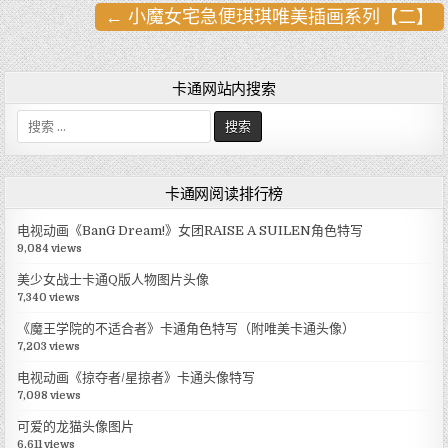
← 小魔女宅急便琪琪唯美插画系列【二】
文
章
导
卡通网站内搜索
航
搜
索
:
卡通网阅读排行榜
电视动画《BanG Dream!》女团RAISE A SUILEN角色特写
9,084 views
美少女战士卡通Q版人物图片头像
7,340 views
《魔王学院的不适合者》卡通角色特写（附唯美卡通头像）
7,203 views
电视动画《掠夺者/星掠者》卡通头像特写
7,098 views
可爱的龙猫头像图片
6,611 views