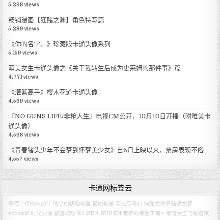
5,298 views
畅销漫画【狂赌之渊】角色特写篇
5,289 views
《你的名字。》珍藏版卡通头像系列
5,159 views
萌美女生卡通头像之《关于我转生后成为史莱姆的那件事》篇
4,771 views
《灌篮高手》樱木花道卡通头像
4,569 views
『NO GUNS LIFE/非枪人生』电视CM公开，10月10日开播（附唯美卡
通头像）
4,568 views
《青春猪头少年不会梦到怀梦美少女》自6月上映以来，票房表现不俗
4,557 views
卡通网标签云
寄宿学校的朱丽叶
哈尔的移动城堡
猫的报恩
安达与岛村
偶像大师灰姑娘女孩
yohan12
时光沙漏
碧蓝幻想
RAISE A SUILEN
莱莎的炼金工房～常暗女王与秘密藏