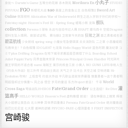
小丸子
Morikura En
身处～
Darwin's Game
五等分的花嫁
赤木刚宪
STUDIO
FGO
sao
Sword Art
PUYUKAI
新樱花大战
悬崖上的金鱼公主
白色相簿2
Online
侧耳倾听
Alicization War of Underworld
转生之后入学到子孙们的学校～
舰队
Fate/stay night: Heaven’s Feel III - Spring Song
蜡笔小新
龙珠
collection
Persona 5
球咏
永远与自动书记人偶
SHAFT
娜乌西卡
空挺Dragons
狂赌之渊
理科生坠入情网，故尝试证明。
赛马娘2
卫宫家今天的饭
盾之勇者成名录
碧蓝航线
少女前线
spring song
小魔女宅急便琪琪
炎炎消防队 二之章
小恶魔缇莉
与救世主！?
白色相簿
IDOLiSH7
七龙珠
Hello Happy World!
蓝色时期
魔法纪录
コ
ミケplus
Drifting Dragons
在地下城寻求邂逅是否搞错了什么
Boarding School
Juliet
Poppin’Party
月界金融末世录
Princess Principal Crown Handler
时光碎片
魔王学院的不适合者
nami
海贼王
莱莎的炼金工房
小黄人
NO GUNS LIFE/非枪人生
《约会大作战》狂三外传
机动战士高达
天气之子
比卡丘
天空之城
交响诗篇 Hi-
Evolution
吹响！上低音号
约会大作战
平凡职业造就世界最强
慎重勇者～这个勇者明
World
明超强却过分慎重～
风之谷
悟空
岁月的童话
东方Project
前言！
千寻
灌
Fate/Grand Order
Cross Saga
弩级战队H×EROS
公主连结！Re:Dive
篮高手
HELLO WORLD
Heaven's Feel
虚构推理
前说！
请在伸展台上微笑
辉夜
大小姐想让我告白
北斗神拳
异世界四重奏2
Persona
Fate/Grand Order 绝对魔兽战
线巴比伦尼亚
七大罪 诸神的逆鳞
PSYCHO-PASS 心理测量者 3 FIRST INSPECTOR
宫崎骏