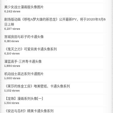
美少女战士漫画版头像图片
6,242 views
剧场版动画《哆啦A梦大雄的新恐龙》公开最新PV，将于2020年3月6
日上映
6,237 views
宫城良田与彩子的卡通头像
6,181 views
《鬼灭之刃》可爱另类卡通头像系列
6,150 views
灌篮高手-三井寿卡通头像
5,884 views
机动战士高达系列卡通图片
5,660 views
《莱莎的炼金工房》唯美壁纸、卡通头像系列
5,532 views
【龙珠】漫画系列头像[一]
5,314 views
《安达与岛村》精美卡通头像系列