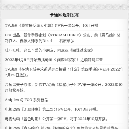
卡通网近期发布
TV动画《我推是反派大小姐》PV第一弹公开，10月开播
GSC出品，新作手游企划《STREAM HERO!》公布，前《赛马娘》总
制作人、偶像大师系列Dire1——石原章弘
哇咔哇咔，这么可爱的小朋友，阿尼亚《间谍过家家》
2022年4月9日开始热播动画《 间谍过家家 》之萌妹阿尼亚
TV动画《在地下城寻求邂逅是否搞错了什么》第四季 新PV公开 2022年
7月22日放送。
高桥留美子原作，新作TV动画《福星小子》PV第一弹公开，2022年10
月放松开始。
Aniplex 与 FGO 系列新品
电视动画《无职转生》第二部分 PV公开，10月3日开播。
电视动画《蓝色时期》公开第一弹PV，将于2021年10月开播。
电视动画《赛马娘2》第7集《祝福的名字》剧情简介及场景剪裁发布！