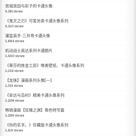
宫城良田与彩子的卡通头像
6,181 views
《鬼灭之刃》可爱另类卡通头像系列
6,150 views
灌篮高手-三井寿卡通头像
5,884 views
机动战士高达系列卡通图片
5,660 views
《莱莎的炼金工房》唯美壁纸、卡通头像系列
5,532 views
【龙珠】漫画系列头像[一]
5,314 views
《安达与岛村》精美卡通头像系列
5,298 views
畅销漫画【狂赌之渊】角色特写篇
5,289 views
《你的名字。》珍藏版卡通头像系列
5,159 views