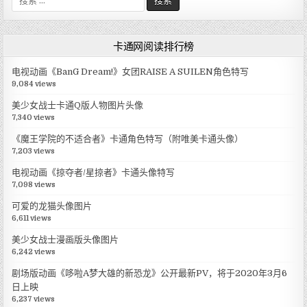
索
:
卡通网阅读排行榜
电视动画《BanG Dream!》女团RAISE A SUILEN角色特写
9,084 views
美少女战士卡通Q版人物图片头像
7,340 views
《魔王学院的不适合者》卡通角色特写（附唯美卡通头像）
7,203 views
电视动画《掠夺者/星掠者》卡通头像特写
7,098 views
可爱的龙猫头像图片
6,611 views
美少女战士漫画版头像图片
6,242 views
剧场版动画《哆啦A梦大雄的新恐龙》公开最新PV，将于2020年3月6
日上映
6,237 views