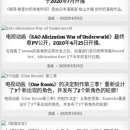
于2020年7月开播
《彼得·格里尔的贤者时间》是由日本漫画家 桧山大辅 创作的漫画作品。
漫威
2020年4月11日
电视动画《SAO Alicization War of Underworld》最终
章PV公开，2020年4月25日开播。
在观看了Asuna的高潮到达黑社会之后，动漫迷们急切地等待着Sword
Art：Alicization Part 2下半年的发行日期。
漫威
2020年3月24日
电视动画《One Room》的决定制作第三季！重新设计
了3个新出现的角色，并发布了2个新角色的轮廓！
电视动画《One Room第三季》的制作决定！＆角色草案：Kantoku重新
设计了3个新出现的角色，并发布了2个新角色的轮廓！
漫威
2020年3月4日