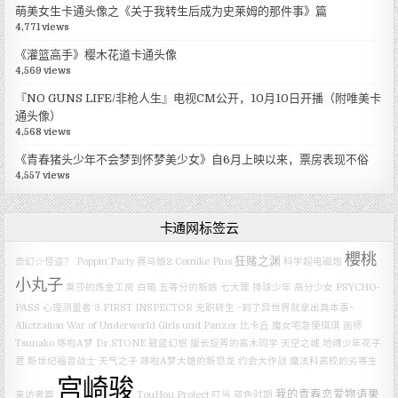
萌美女生卡通头像之《关于我转生后成为史莱姆的那件事》篇
4,771 views
《灌篮高手》樱木花道卡通头像
4,569 views
『NO GUNS LIFE/非枪人生』电视CM公开，10月10日开播（附唯美卡
通头像）
4,568 views
《青春猪头少年不会梦到怀梦美少女》自6月上映以来，票房表现不俗
4,557 views
卡通网标签云
櫻桃
狂赌之渊
奇幻☆怪盗？
Poppin’Party
赛马娘2
Comike Plus
科学超电磁炮
小丸子
莱莎的炼金工房
白箱
五等分的新娘
七大罪
排球少年
高分少女
PSYCHO-
PASS 心理测量者 3 FIRST INSPECTOR
无职转生 ~到了异世界就拿出真本事~
Alicization War of Underworld
Girls und Panzer
比卡丘
魔女宅急便琪琪
画师
Tsunako
哆啦A梦
Dr.STONE
碧蓝幻想
擅长捉弄的高木同学
天空之城
地缚少年花子
君
新世纪福音战士
天气之子
哆啦A梦大雄的新恐龙
约会大作战
魔法科高校的劣等生
宫崎骏
我的青春恋爱物语果
来访者篇
TouHou Project
叮当
蓝色时期