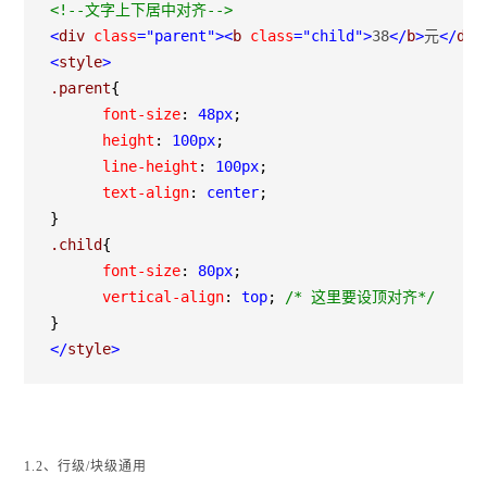
<!--
文字上下居中对齐
-->
<
div 
class
="parent"
><
b 
class
="child"
>
38
</
b
>
元
</
div
<
style
>
.parent
{
      font-size
:
 48px
;
      height
:
 100px
;
      line-height
:
 100px
;
      text-align
:
 center
;
}
.child
{
      font-size
:
 80px
;
      vertical-align
:
 top
;
/*
 这里要设顶对齐
*/
}
</
style
>
1.2、行级/块级通用