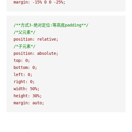
margin: -15% 0 0 -25%;
/*
*方式3-绝对定位:等高底padding*
*/
/*
父元素
*/
/*
子元素
*/
position: absolute;

top: 0;

bottom: 0;

left: 0;

right: 0;

width: 50%;

height: 30%;

margin: auto;