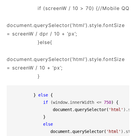
if (screenW / 10 > 70) {//Mobile QQ
document.querySelector(‘html’).style.fontSize
= screenW / dpr / 10 + ‘px’;
}else{
document.querySelector(‘html’).style.fontSize
= screenW / 10 + ‘px’;
}
        } 
else
 {

if
 (window.innerWidth <= 
750
) {

                document.querySelector(
'
html
'
).sty
            }

else
               document.querySelector(
'
html
'
).styl