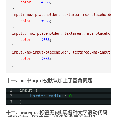
    color
:
    #666
;

}
input:-moz-placeholder, textarea:-moz-placeholder 
    color
:
    #666
;

}
input::-moz-placeholder, textarea::-moz-placeholde
    color
:
    #666
;

}
input:-ms-input-placeholder, textarea:-ms-input-pl
    color
:
    #666
;

}
十一、ios中input被默认加上了圆角问题
1
input {
2
border-radius
: 
0
;
3
}
十二、marquee标签无js实现各种文字滚动代码