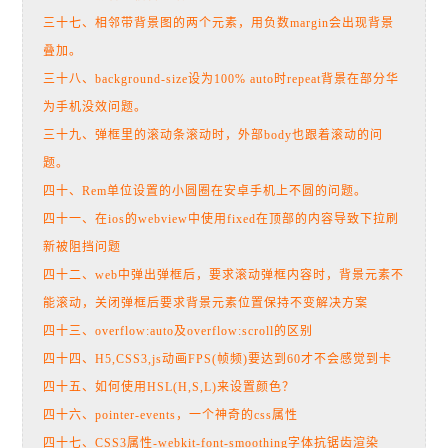
三十七、相邻带背景图的两个元素，用负数margin会出现背景
叠加。
三十八、background-size设为100% auto时repeat背景在部分华
为手机没效问题。
三十九、弹框里的滚动条滚动时，外部body也跟着滚动的问
题。
四十、Rem单位设置的小圆圈在安卓手机上不圆的问题。
四十一、在ios的webview中使用fixed在顶部的内容导致下拉刷
新被阻挡问题
四十二、web中弹出弹框后，要求滚动弹框内容时，背景元素不
能滚动，关闭弹框后要求背景元素位置保持不变解决方案
四十三、overflow:auto及overflow:scroll的区别
四十四、H5,CSS3,js动画FPS(帧频)要达到60才不会感觉到卡
四十五、如何使用HSL(H,S,L)来设置颜色？
四十六、pointer-events，一个神奇的css属性
四十七、CSS3属性-webkit-font-smoothing字体抗锯齿渲染