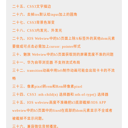
二十五、CSS3文字描边
二十六、去掉ios默认给input加上的圆角
二十七、CSS3背景色渐变
二十八、CSS3内发光、外发光
二十九、IOS Webview中的h5页面上除A标签外的其他dom元素
要做成可点击必需加上cursor: pointer样式
三十、魅族 Webview中的h5页面获取到的屏幕宽度不准的问题
三十一、华为自带浏览器 不支持流式布局
三十二、transition动画中用left制作动画可能会出现卡卡的不流
畅
三十三、像素pixel转rem和Rem转像素pixel
三十四、CSS3 :nth-child(n) 选择器和:nth-of-type() 选择器
三十五、IOS webview高度不准确把h5底部截掉/IOS APP
webview中的h5页面中的fixed在底部的dom元素显示不全或者
被截掉不显示问题。
三十六、兼容微信音频播放。