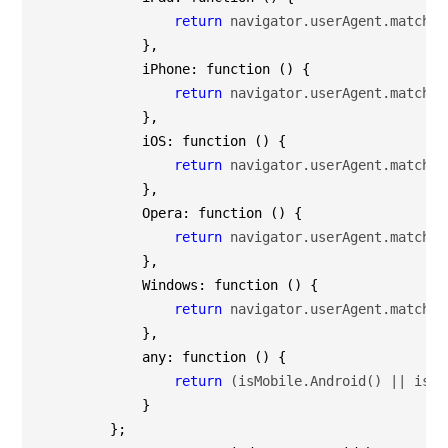
return
 navigator.userAgent.match(/
            },

            iPhone: function () {

return
 navigator.userAgent.match(/
            },

            iOS: function () {

return
 navigator.userAgent.match(/
            },

            Opera: function () {

return
 navigator.userAgent.match(/
            },

            Windows: function () {

return
 navigator.userAgent.match(/
            },

            any: function () {

return
 (isMobile.Android() || isMo
            }

        };
