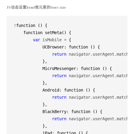
JS动态设置html根元素的font-size
!
function () {

    function setMeta() {

var
 isMobile =
 {

            UCBrowser: function () {

return
 navigator.userAgent.match(/
            },

            MicroMessenger: function () {

return
 navigator.userAgent.match(/
            },

            Android: function () {

return
 navigator.userAgent.match(/
            },

            BlackBerry: function () {

return
 navigator.userAgent.match(/
            },

            iPad: function () {
