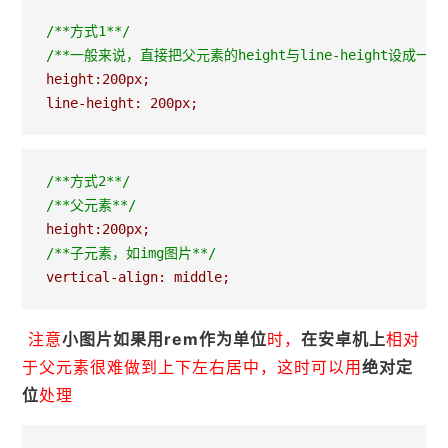
/*
*方式1**/

/**一般来说，直接把父元素的height与line-height设成一
height:200px;

line-height: 200px;
/*
*方式2*
*/
/*
*父元素*
*/
/*
*子元素，如img图片*
*/
vertical-align: middle;
注意
小图片如果用rem作为单位
时，
在安卓机上
相对
于父元素很难做到上下左右居中，这时可以用
绝对定
位
处理