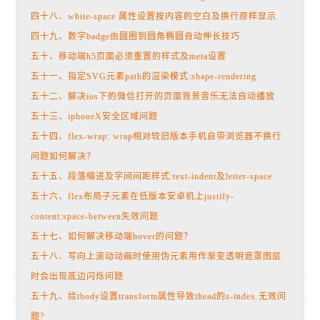
四十八、white-space 属性设置按内容的空白及换行原样显示
四十九、数字badge由圆圈到圆角椭圆自动伸长技巧
五十、移动端h5页面必须重置的样式及meta设置
五十一、指定SVG元素path的渲染模式:shape-rendering
五十二、解决ios下的微信打开的页面背景音乐无法自动播放
五十三、iphoneX安全区域问题
五十四、flex-wrap: wrap相对较旧版本手机自带浏览器不换行
问题如何解决？
五十五、段落缩进及字间间距样式:text-indent及letter-space
五十六、flex布局子元素在低版本安卓机上justify-
content:space-between失效问题
五十七、如何解决移动端hover的问题？
五十八、写向上滚动动画时使用伪元素用作渐变透明遮罩图层
时会出现底边闪烁问题
五十九、给tbody设置transform属性导致thead的z-index 无效问
题?