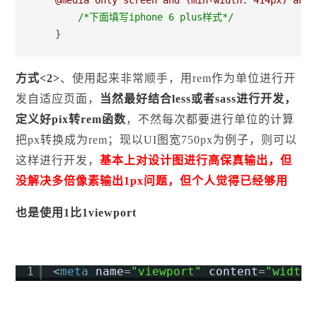
    @media only screen and (min-width: 414px) and 
/*
下面填写iphone 6 plus样式
*/
    }
方式<2>
、使用起来非常顺手，用rem作为单位进行开
发自适应页面，
当然最好结合less或者sass进行开发，
定义好pix转rem函数
，不然每次都要进行单位的计算
把px转换成为rem；现以UI图宽750px为例子，则可以
这样进行开发，
基本上对设计图进行高保真输出，但
没解决多倍像素输出1px问题，但个人觉得已经够用
也是使用1比1viewport
1
<
meta
name
=
"viewport"
content
=
"width=