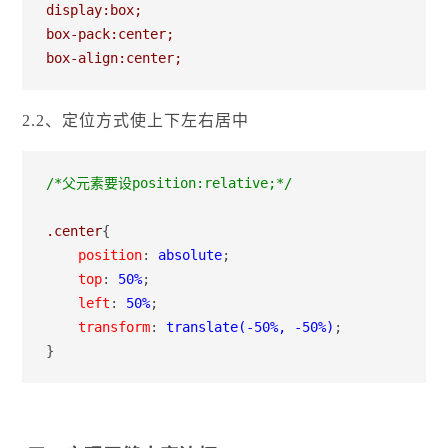
display:box;

box-pack:center;

box-align:center;
2.2、定位方式使上下左右居中
/*
父元素要设position:relative;
*/
.center
{
    position
:
 absolute
;
    top
:
 50%
;
    left
:
 50%
;
    transform
:
 translate(-50%, -50%)
;

}