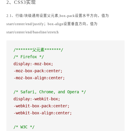
2、CSS3实现
2.1、行级/块级通用设置父元素,box-pack设置水平方向，值为
start/center/end/justify；box-align设置垂直方向，值为
start/center/end/baseline/stretch
/*
******父元素******
*/
/*
 Firefox 
*/
display:-moz-box;

-moz-box-pack:center;

-moz-box-align:center;

/*
 Safari, Chrome, and Opera 
*/
display:-webkit-box;

-webkit-box-pack:center;

-webkit-box-align:center;

/*
 W3C 
*/