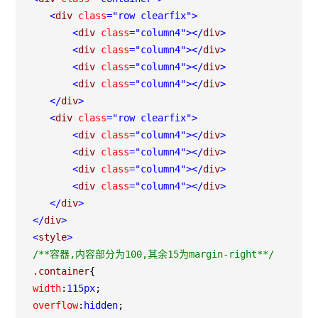
<
div 
class
="row clearfix"
>
<
div 
class
="column4"
></
div
>
<
div 
class
="column4"
></
div
>
<
div 
class
="column4"
></
div
>
<
div 
class
="column4"
></
div
>
</
div
>
<
div 
class
="row clearfix"
>
<
div 
class
="column4"
></
div
>
<
div 
class
="column4"
></
div
>
<
div 
class
="column4"
></
div
>
<
div 
class
="column4"
></
div
>
</
div
>
</
div
>
<
style
>
/*
*容器,内容部分为100,其余15为margin-right*
*/
.container
{
width
:
115px
;
overflow
:
hidden
;