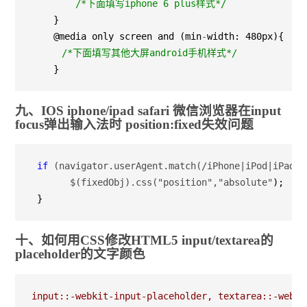
/*
下面填写iphone 6 plus样式
*/
    }

    @media only screen and (min
-
width: 480px){

/*
下面填写其他大屏android手机样式
*/
    }
九、IOS iphone/ipad safari 微信浏览器在input
focus弹出输入法时 position:fixed失效问题
if
 (navigator.userAgent.match(/iPhone|iPod|iPad/i
       $(fixedObj).css("position","absolute"
);

 }
十、如何用CSS修改HTML5 input/textarea的
placeholder的文字颜色
input::-webkit-input-placeholder, textarea::-webki