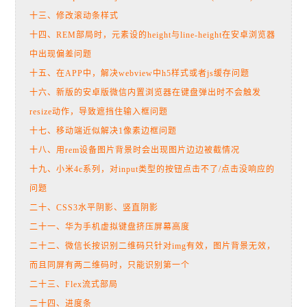
十三、修改滚动条样式
十四、REM部局时，元素设的height与line-height在安卓浏览器
中出现偏差问题
十五、在APP中，解决webview中h5样式或者js缓存问题
十六、新版的安卓版微信内置浏览器在键盘弹出时不会触发
resize动作，导致遮挡住输入框问题
十七、移动端近似解决1像素边框问题
十八、用rem设备图片背景时会出现图片边边被截情况
十九、小米4c系列，对input类型的按钮点击不了/点击没响应的
问题
二十、CSS3水平阴影、竖直阴影
二十一、华为手机虚拟键盘挤压屏幕高度
二十二、微信长按识别二维码只针对img有效，图片背景无效，
而且同屏有两二维码时，只能识别第一个
二十三、Flex流式部局
二十四、进度条