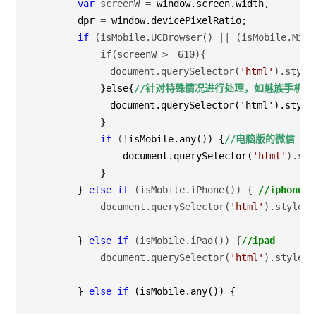
var
 screenW =
 window.screen.width,

        dpr 
=
 window.devicePixelRatio;

if
 (isMobile.UCBrowser() || (isMobile.Micr
            if(screenW >　610){          

            　document.querySelector(
'
html
'
).style
            }else{
//针对特殊情况进行处理，如魅族手机在
            　document.querySelector('html').style.
            }           

if
 (!
isMobile.any()) {
//电脑版的微信
                document.querySelector(
'
html
'
).sty
            }

        } 
else
if
 (isMobile.iPhone()) { 
//
iphone
            document.querySelector(
'
html
'
).style.f
        } 
else
if
 (isMobile.iPad()) {
//
ipad
            document.querySelector(
'
html
'
).style.f
        } 
else
if