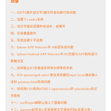
目录
一、IE8下[图片加文字]展示时自动换行的问题
二、设置了z-index无效
三、当文字超出范围时自动补…省略号
四、实现垂直居中
五、实现无缝十字边框
六、Iphone APP Webview中 A标签失效问题
七、Iphone/Android APP Webview中 H5页面与APP如何进行
数据交互
八、如何能让H5页面适应所有分辨率的手机
九、IOS iphone/ipad safari 微信浏览器在input focus弹出输入
法时 position:fixed失效问题
十、如何用CSS修改HTML5 input/textarea的 placeholder的文
字颜色
十一、ios中input被默认加上了圆角问题
十二、marquee标签无js实现各种文字滚动代码(适用公告)