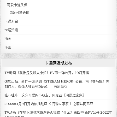
可爱卡通头像
Q版可爱头像
卡通对白
卡通资讯
插画
斗图
卡通网近期发布
TV动画《我推是反派大小姐》PV第一弹公开，10月开播
GSC出品，新作手游企划《STREAM HERO!》公布，前《赛马娘》总
制作人、偶像大师系列Dire1——石原章弘
哇咔哇咔，这么可爱的小朋友，阿尼亚《间谍过家家》
2022年4月9日开始热播动画《 间谍过家家 》之萌妹阿尼亚
TV动画《在地下城寻求邂逅是否搞错了什么》第四季 新PV公开 2022年