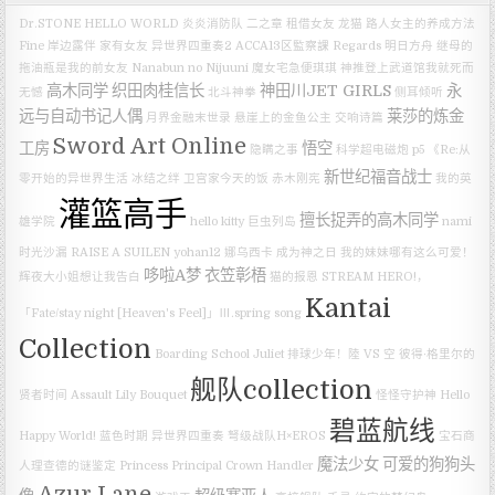
Dr.STONE
HELLO WORLD
炎炎消防队 二之章
租借女友
龙猫
路人女主的养成方法
Fine
岸边露伴
家有女友
异世界四重奏2
ACCA13区監察課 Regards
明日方舟
继母的
拖油瓶是我的前女友
Nanabun no Nijuuni
魔女宅急便琪琪
神推登上武道馆我就死而
高木同学
织田肉桂信长
神田川JET GIRLS
永
无憾
北斗神拳
侧耳倾听
远与自动书记人偶
莱莎的炼金
月界金融末世录
悬崖上的金鱼公主
交响诗篇
Sword Art Online
工房
悟空
隐瞒之事
科学超电磁炮
p5
《Re:从
新世纪福音战士
零开始的异世界生活 冰结之绊
卫宫家今天的饭
赤木刚宪
我的英
灌篮高手
擅长捉弄的高木同学
雄学院
hello kitty
巨虫列岛
nami
时光沙漏
RAISE A SUILEN
yohan12
娜乌西卡
成为神之日
我的妹妹哪有这么可爱！
哆啦A梦
衣笠彰梧
辉夜大小姐想让我告白
猫的报恩
STREAM HERO!，
Kantai
「Fate/stay night [Heaven's Feel]」Ⅲ.spring song
Collection
Boarding School Juliet
排球少年！陸 VS 空
彼得·格里尔的
舰队collection
贤者时间
Assault Lily Bouquet
怪怪守护神
Hello
碧蓝航线
Happy World!
蓝色时期
异世界四重奏
弩级战队H×EROS
宝石商
魔法少女
可爱的狗狗头
人理查德的谜鉴定
Princess Principal Crown Handler
Azur Lane