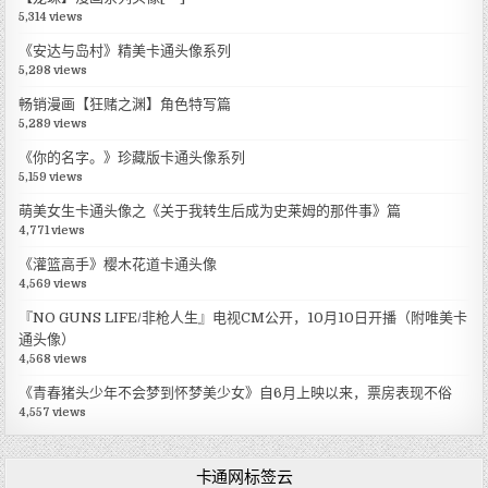
5,314 views
《安达与岛村》精美卡通头像系列
5,298 views
畅销漫画【狂赌之渊】角色特写篇
5,289 views
《你的名字。》珍藏版卡通头像系列
5,159 views
萌美女生卡通头像之《关于我转生后成为史莱姆的那件事》篇
4,771 views
《灌篮高手》樱木花道卡通头像
4,569 views
『NO GUNS LIFE/非枪人生』电视CM公开，10月10日开播（附唯美卡
通头像）
4,568 views
《青春猪头少年不会梦到怀梦美少女》自6月上映以来，票房表现不俗
4,557 views
卡通网标签云