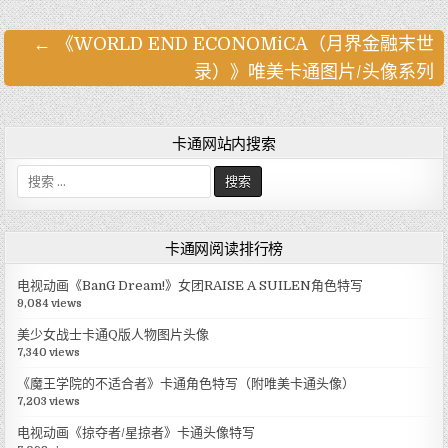
← 《WORLD END ECONOMiCA（月界金融末世
文
录）》唯美卡通图片/头像系列
章
导
航
卡通网站内搜索
搜
索
:
卡通网阅读排行榜
电视动画《BanG Dream!》女团RAISE A SUILEN角色特写
9,084 views
美少女战士卡通Q版人物图片头像
7,340 views
《魔王学院的不适合者》卡通角色特写（附唯美卡通头像）
7,203 views
电视动画《掠夺者/星掠者》卡通头像特写