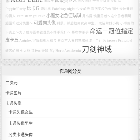
像
超级赛亚人
游戏王
高校舰队
千寻
约定的梦幻岛
比卡丘
Poppin’Party
流川枫
Fate/stay night
少女前线
寄宿学校的朱丽叶
众神眷顾
小魔女宅急便琪琪
的男人
Fate strange Fake
月岛雯
慎重勇者～这个勇者明明
可爱狗头像
超强却过分慎重～
剃须。然后捡到女高中生。
龙猫妹妹小梅
小书痴的
命运－冠位指定
下克上～为了成为图书管理员不择手段！～
哥布林杀手
皮卡丘
Aniplex
宇宙战舰大和号
喜欢本大爷的竟然就你一个？
Princess Principal
刀剑神域
碧蓝幻想
七大罪 诸神的逆鳞
My Hero Academia
卡通网分类
二次元
卡通图片
卡通头像
卡通头像女生
卡通头像男生
另类卡通头像