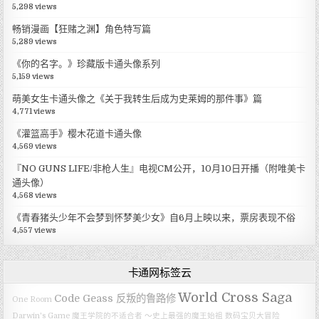
5,298 views
畅销漫画【狂赌之渊】角色特写篇
5,289 views
《你的名字。》珍藏版卡通头像系列
5,159 views
萌美女生卡通头像之《关于我转生后成为史莱姆的那件事》篇
4,771 views
《灌篮高手》樱木花道卡通头像
4,569 views
『NO GUNS LIFE/非枪人生』电视CM公开，10月10日开播（附唯美卡
通头像）
4,568 views
《青春猪头少年不会梦到怀梦美少女》自6月上映以来，票房表现不俗
4,557 views
卡通网标签云
World Cross Saga
Code Geass 反叛的鲁路修
One Room
Darwin's Game
魔王学院的不适合者 ～史上最强的魔王始祖
数码宝贝大冒险