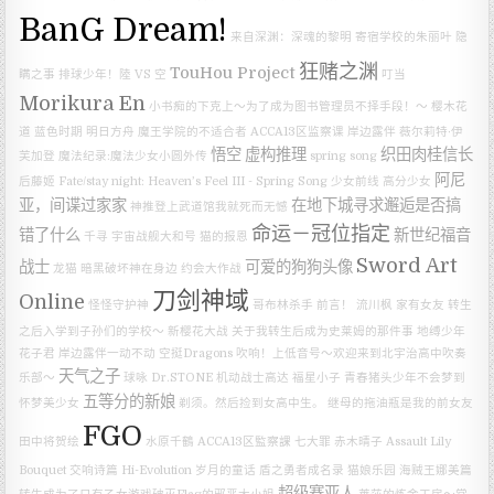
BanG Dream!
来自深渊：深魂的黎明
寄宿学校的朱丽叶
隐
狂赌之渊
TouHou Project
瞒之事
排球少年！陸 VS 空
叮当
Morikura En
小书痴的下克上～为了成为图书管理员不择手段！～
樱木花
道
蓝色时期
明日方舟
魔王学院的不适合者
ACCA13区监察课
岸边露伴
薇尔莉特·伊
悟空
虚构推理
织田肉桂信长
芙加登
魔法纪录:魔法少女小圆外传
spring song
阿尼
后藤姬
Fate/stay night: Heaven’s Feel III - Spring Song
少女前线
高分少女
亚，间谍过家家
在地下城寻求邂逅是否搞
神推登上武道馆我就死而无憾
命运－冠位指定
错了什么
新世纪福音
千寻
宇宙战舰大和号
猫的报恩
Sword Art
战士
可爱的狗狗头像
龙猫
暗黑破坏神在身边
约会大作战
刀剑神域
Online
怪怪守护神
哥布林杀手
前言！
流川枫
家有女友
转生
之后入学到子孙们的学校～
新樱花大战
关于我转生后成为史莱姆的那件事
地缚少年
花子君
岸边露伴一动不动
空挺Dragons
吹响！上低音号～欢迎来到北宇治高中吹奏
天气之子
乐部～
球咏
Dr.STONE
机动战士高达
福星小子
青春猪头少年不会梦到
五等分的新娘
怀梦美少女
剃须。然后捡到女高中生。
继母的拖油瓶是我的前女友
FGO
田中将贺绘
水原千鶴
ACCA13区監察課
七大罪
赤木晴子
Assault Lily
Bouquet
交响诗篇 Hi-Evolution
岁月的童话
盾之勇者成名录
猫娘乐园
海贼王娜美篇
超级赛亚人