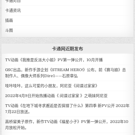
卡通对白
卡通资讯
插画
斗图
卡通网近期发布
TV动画《我推是反派大小姐》PV第一弹公开，10月开播
GSC出品，新作手游企划《STREAM HERO!》公布，前《赛马娘》总
制作人、偶像大师系列Dire1——石原章弘
哇咔哇咔，这么可爱的小朋友，阿尼亚《间谍过家家》
2022年4月9日开始热播动画《 间谍过家家 》之萌妹阿尼亚
TV动画《在地下城寻求邂逅是否搞错了什么》第四季 新PV公开 2022年
7月22日放送。
高桥留美子原作，新作TV动画《福星小子》PV第一弹公开，2022年10
月放松开始。