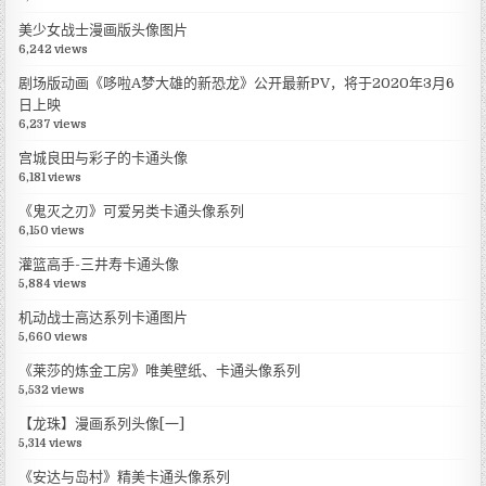
美少女战士漫画版头像图片
6,242 views
剧场版动画《哆啦A梦大雄的新恐龙》公开最新PV，将于2020年3月6
日上映
6,237 views
宫城良田与彩子的卡通头像
6,181 views
《鬼灭之刃》可爱另类卡通头像系列
6,150 views
灌篮高手-三井寿卡通头像
5,884 views
机动战士高达系列卡通图片
5,660 views
《莱莎的炼金工房》唯美壁纸、卡通头像系列
5,532 views
【龙珠】漫画系列头像[一]
5,314 views
《安达与岛村》精美卡通头像系列