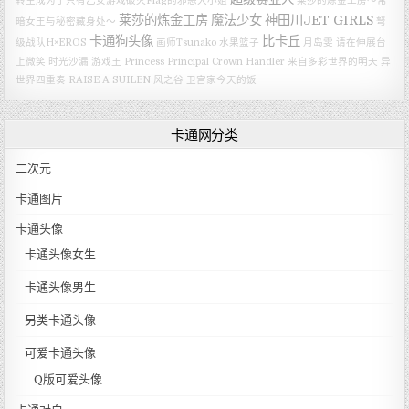
转生成为了只有乙女游戏破灭Flag的邪恶大小姐
莱莎的炼金工房～常
莱莎的炼金工房
魔法少女
神田川JET GIRLS
暗女王与秘密藏身处～
弩
卡通狗头像
比卡丘
级战队H×EROS
画师Tsunako
水果篮子
月岛雯
请在伸展台
上微笑
时光沙漏
游戏王
Princess Principal Crown Handler
来自多彩世界的明天
异
世界四重奏
RAISE A SUILEN
风之谷
卫宫家今天的饭
卡通网分类
二次元
卡通图片
卡通头像
卡通头像女生
卡通头像男生
另类卡通头像
可爱卡通头像
Q版可爱头像