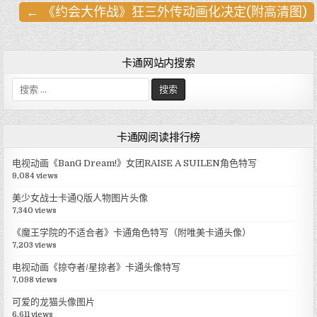
← 《约会大作战》狂三外传动画化决定(附高清图)
文
章
导
卡通网站内搜索
航
搜
索
:
卡通网阅读排行榜
电视动画《BanG Dream!》女团RAISE A SUILEN角色特写
9,084 views
美少女战士卡通Q版人物图片头像
7,340 views
《魔王学院的不适合者》卡通角色特写（附唯美卡通头像）
7,203 views
电视动画《掠夺者/星掠者》卡通头像特写
7,098 views
可爱的龙猫头像图片
6,611 views